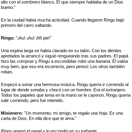
alto con el sombrero blanco. Él que siempre hablaba de un Dios
bueno."
En la ciudad había mucha actividad. Cuando llegaron Ringu bajó
primero del carro saltando.
Ringu:
"¡Au! ¡Au! ¡Mi pie!"
Una espina larga se había clavado en su talón. Con los dientes
apretados la arrancó y siguió rengueando tras sus padres. El papá
hizo las compras y Ringu a escondidas robó una banana. Él sabía
muy bien, que eso era incorrecto, pero pensó: Los otros también
roban.
Empezó a sonar una hermosa música. Ringu quería ir corriendo al
lugar de donde sonaba y chocó con un hombre. Era el extranjero.
Todos los papeles que tenía en la mano se le cayeron. Ringu quería
salir corriendo, pero fue retenido.
Misionero:
"Un momento, mi amigo, te regalo una hoja. Es una
carta de Dios. En ella dice que te ama."
Ringu agarró el papel y lo escondió en su turbante.