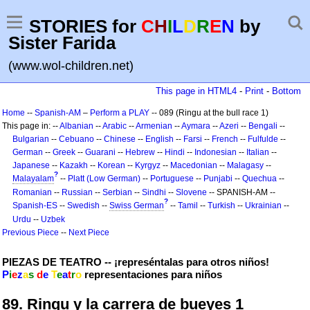
STORIES for
C
H
I
L
D
R
E
N
by
Sister Farida
(www.wol-children.net)
This page in HTML4
-
Print
-
Bottom
Home
--
Spanish-AM
–
Perform a PLAY
-- 089 (Ringu at the bull race 1)
This page in: --
Albanian
--
Arabic
--
Armenian
--
Aymara
--
Azeri
--
Bengali
--
Bulgarian
--
Cebuano
--
Chinese
--
English
--
Farsi
--
French
--
Fulfulde
--
German
--
Greek
--
Guarani
--
Hebrew
--
Hindi
--
Indonesian
--
Italian
--
Japanese
--
Kazakh
--
Korean
--
Kyrgyz
--
Macedonian
--
Malagasy
--
?
Malayalam
--
Platt (Low German)
--
Portuguese
--
Punjabi
--
Quechua
--
Romanian
--
Russian
--
Serbian
--
Sindhi
--
Slovene
-- SPANISH-AM --
?
Spanish-ES
--
Swedish
--
Swiss German
--
Tamil
--
Turkish
--
Ukrainian
--
Urdu
--
Uzbek
Previous Piece
--
Next Piece
PIEZAS DE TEATRO -- ¡represéntalas para otros niños!
P
i
e
z
a
s
d
e
T
e
a
t
r
o
representaciones para niños
89. Ringu y la carrera de bueyes 1