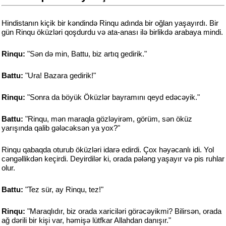
Hindistanın kiçik bir kəndində Rinqu adında bir oğlan yaşayırdı. Bir
gün Rinqu öküzləri qoşdurdu və ata-anası ilə birlikdə arabaya mindi.
Rinqu:
"Sən də min, Battu, biz artıq gedirik."
Battu:
"Ura! Bazara gedirik!"
Rinqu:
"Sonra da böyük Öküzlər bayramını qeyd edəcəyik."
Battu:
"Rinqu, mən maraqla gözləyirəm, görüm, sən öküz
yarışında qalib gələcəksən ya yox?"
Rinqu qabaqda oturub öküzləri idarə edirdi. Çox həyəcanlı idi. Yol
cəngəllikdən keçirdi. Deyirdilər ki, orada pələng yaşayır və pis ruhlar
olur.
Battu:
"Tez sür, ay Rinqu, tez!"
Rinqu:
"Maraqlıdır, biz orada xariciləri görəcəyikmi? Bilirsən, orada
ağ dərili bir kişi var, həmişə lütfkar Allahdan danışır."