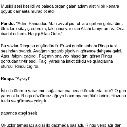
Musiqi səsi kəsildi və balaca orqan çalan adam alətini bir kənara
qoyub camaata müraciət etdi.
Pandu:
"Adım Pandudur. Mən əvvəl pis ruhlara qurban gətirərdim,
öküzlərə sitayiş edərdim, lakin indi var olan Allahı tanıyıram və Ona
ibadət edirəm. Həqiqi Allah Odur."
Bu sözlər Rinqunu düşündürdü. Ertəsi günün sabahı Rinqu təbil
səsindən oyandı. Ayağının qızarıb şişdiyini görəndə dəhşətə gəldi.
Atası falçını çağırdı. Falçının ona yaxınlaşdığını görən Rinqu
qorxudan tir-tir əsdi. Falçı yarasına istiot tökdü və qulaqlarına
üfürdü. Rinqu çığırdı.
Rinqu:
"Ay-ay!"
İstiotla üfürmə yarasının sağalmasına necə kömək edə bilər? O gün
yarış oldu. Rinqu dözülməz ağrıya baxmayaraq öküzlərinin cilovunu
tutdu və gülməyə çalışdı.
(tapanca atəşi səsi)
Öküzlər tamaşaçı alqışı ilə qaçmağa başladı. Rinqu yenə ağrıdan