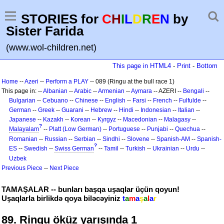
STORIES for
C
H
I
L
D
R
E
N
by
Sister Farida
(www.wol-children.net)
This page in HTML4
-
Print
-
Bottom
Home
--
Azeri
--
Perform a PLAY
-- 089 (Ringu at the bull race 1)
This page in: --
Albanian
--
Arabic
--
Armenian
--
Aymara
-- AZERI --
Bengali
--
Bulgarian
--
Cebuano
--
Chinese
--
English
--
Farsi
--
French
--
Fulfulde
--
German
--
Greek
--
Guarani
--
Hebrew
--
Hindi
--
Indonesian
--
Italian
--
Japanese
--
Kazakh
--
Korean
--
Kyrgyz
--
Macedonian
--
Malagasy
--
?
Malayalam
--
Platt (Low German)
--
Portuguese
--
Punjabi
--
Quechua
--
Romanian
--
Russian
--
Serbian
--
Sindhi
--
Slovene
--
Spanish-AM
--
Spanish-
?
ES
--
Swedish
--
Swiss German
--
Tamil
--
Turkish
--
Ukrainian
--
Urdu
--
Uzbek
Previous Piece
--
Next Piece
TAMAŞALAR -- bunları başqa uşaqlar üçün qoyun!
Uşaqlarla birlikdə qoya biləcəyiniz
t
a
m
a
ş
a
l
a
r
89. Rinqu öküz yarışında 1