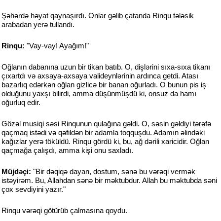
Şəhərdə həyat qaynaşırdı. Onlar gəlib çatanda Rinqu tələsik
arabadan yerə tullandı.
Rinqu:
"Vay-vay! Ayağım!"
Oğlanın dabanına uzun bir tikan batıb. O, dişlərini sıxa-sıxa tikanı
çıxartdı və axsaya-axsaya valideynlərinin ardınca getdi. Atası
bazarlıq edərkən oğlan gizlicə bir banan oğurladı. O bunun pis iş
olduğunu yaxşı bilirdi, amma düşünmüşdü ki, onsuz da hamı
oğurluq edir.
Gözəl musiqi səsi Rinqunun qulağına gəldi. O, səsin gəldiyi tərəfə
qaçmaq istədi və qəfildən bir adamla toqquşdu. Adamın əlindəki
kağızlar yerə töküldü. Rinqu gördü ki, bu, ağ dərili xaricidir. Oğlan
qaçmağa çalışdı, amma kişi onu saxladı.
Müjdəçi:
"Bir dəqiqə dayan, dostum, sənə bu vərəqi vermək
istəyirəm. Bu, Allahdan sənə bir məktubdur. Allah bu məktubda səni
çox sevdiyini yazır."
Rinqu vərəqi götürüb çalmasına qoydu.