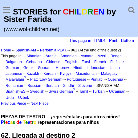
STORIES for
C
H
I
L
D
R
E
N
by
Sister Farida
(www.wol-children.net)
This page in HTML4
-
Print
-
Bottom
Home
--
Spanish-AM
–
Perform a PLAY
-- 062 (At the end of the quest 2)
This page in: --
Albanian
--
Arabic
--
Armenian
--
Aymara
--
Azeri
--
Bengali
--
Bulgarian
--
Cebuano
--
Chinese
--
English
--
Farsi
--
French
--
Fulfulde
--
German
--
Greek
--
Guarani
--
Hebrew
--
Hindi
--
Indonesian
--
Italian
--
Japanese
--
Kazakh
--
Korean
--
Kyrgyz
--
Macedonian
--
Malagasy
--
?
Malayalam
--
Platt (Low German)
--
Portuguese
--
Punjabi
--
Quechua
--
Romanian
--
Russian
--
Serbian
--
Sindhi
--
Slovene
-- SPANISH-AM --
?
Spanish-ES
--
Swedish
--
Swiss German
--
Tamil
--
Turkish
--
Ukrainian
--
Urdu
--
Uzbek
Previous Piece
--
Next Piece
PIEZAS DE TEATRO -- ¡represéntalas para otros niños!
P
i
e
z
a
s
d
e
T
e
a
t
r
o
representaciones para niños
62. Llegada al destino 2