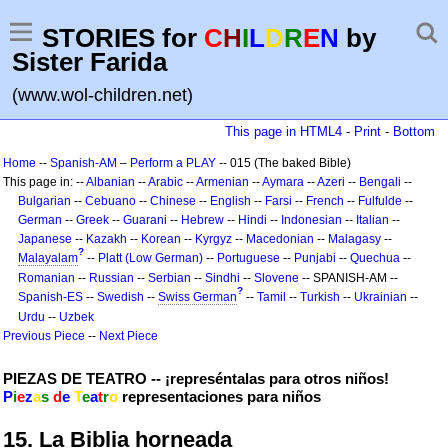
STORIES for
C
H
I
L
D
R
E
N
by
Sister Farida
(www.wol-children.net)
This page in HTML4
-
Print
-
Bottom
Home
--
Spanish-AM
–
Perform a PLAY
-- 015 (The baked Bible)
This page in: --
Albanian
--
Arabic
--
Armenian
--
Aymara
--
Azeri
--
Bengali
--
Bulgarian
--
Cebuano
--
Chinese
--
English
--
Farsi
--
French
--
Fulfulde
--
German
--
Greek
--
Guarani
--
Hebrew
--
Hindi
--
Indonesian
--
Italian
--
Japanese
--
Kazakh
--
Korean
--
Kyrgyz
--
Macedonian
--
Malagasy
--
?
Malayalam
--
Platt (Low German)
--
Portuguese
--
Punjabi
--
Quechua
--
Romanian
--
Russian
--
Serbian
--
Sindhi
--
Slovene
-- SPANISH-AM --
?
Spanish-ES
--
Swedish
--
Swiss German
--
Tamil
--
Turkish
--
Ukrainian
--
Urdu
--
Uzbek
Previous Piece
--
Next Piece
PIEZAS DE TEATRO -- ¡represéntalas para otros niños!
P
i
e
z
a
s
d
e
T
e
a
t
r
o
representaciones para niños
15. La Biblia horneada