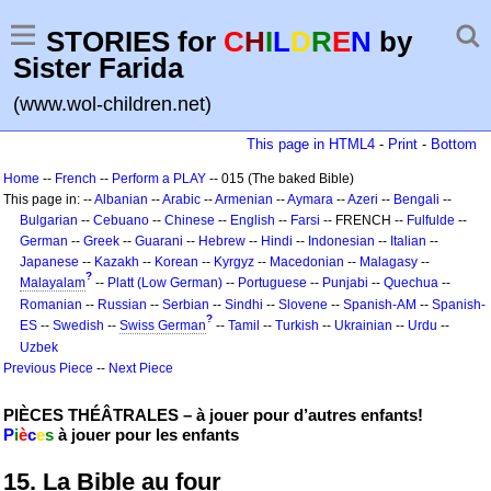
STORIES for
C
H
I
L
D
R
E
N
by
Sister Farida
(www.wol-children.net)
This page in HTML4
-
Print
-
Bottom
Home
--
French
--
Perform a PLAY
-- 015 (The baked Bible)
This page in: --
Albanian
--
Arabic
--
Armenian
--
Aymara
--
Azeri
--
Bengali
--
Bulgarian
--
Cebuano
--
Chinese
--
English
--
Farsi
-- FRENCH --
Fulfulde
--
German
--
Greek
--
Guarani
--
Hebrew
--
Hindi
--
Indonesian
--
Italian
--
Japanese
--
Kazakh
--
Korean
--
Kyrgyz
--
Macedonian
--
Malagasy
--
?
Malayalam
--
Platt (Low German)
--
Portuguese
--
Punjabi
--
Quechua
--
Romanian
--
Russian
--
Serbian
--
Sindhi
--
Slovene
--
Spanish-AM
--
Spanish-
?
ES
--
Swedish
--
Swiss German
--
Tamil
--
Turkish
--
Ukrainian
--
Urdu
--
Uzbek
Previous Piece
--
Next Piece
PIÈCES THÉÂTRALES – à jouer pour d’autres enfants!
P
i
è
c
e
s
à jouer pour les enfants
15. La Bible au four