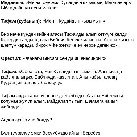
Медайым:
«Мына, сен эми Кудайдын кызысың! Мындан ары
Ыйса дайыма сени менен».
Тифам (кубанып):
«Мен – Кудайдын кызымын!»
Бир нече күндөн кийин атасы Тифамды алып кетүүгө келди.
Кетердин алдында ага Библия белек кылышты. Атасы кызына
шектүү карады, бирок үйгө жеткиче эч нерсе деген жок.
Орестил:
«Жанагы Ыйсага сен да ишенесиңби?»
Тифам:
«Ооба, ата, мен Кудайдын кызымын. Аны сиз да
кабыл алыңыз. Библияда жазылган, Аны кабыл алсаң,
Кудайдын баласы болосуң».
Тифам андан ары эч нерсе дей албады. Атасы Библияны
колунан жулуп алып, майдалап тытып, шамалга чачып
жиберди.
Андан ары эмне болду?
Бул тууралуу эмки берүүбүздө айтып беребиз.