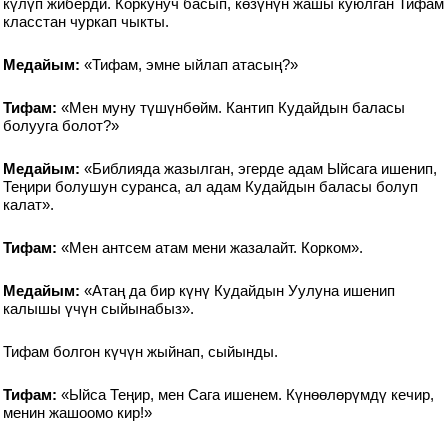
күлүп жиберди. Коркунуч басып, көзүнүн жашы куюлган Тифам
класстан чуркап чыкты.
Медайым:
«Тифам, эмне ыйлап атасың?»
Тифам:
«Мен муну түшүнбөйм. Кантип Кудайдын баласы
болууга болот?»
Медайым:
«Библияда жазылган, эгерде адам Ыйсага ишенип,
Теңири болушун суранса, ал адам Кудайдын баласы болуп
калат».
Тифам:
«Мен антсем атам мени жазалайт. Корком».
Медайым:
«Атаң да бир күнү Кудайдын Уулуна ишенип
калышы үчүн сыйынабыз».
Тифам болгон күчүн жыйнап, сыйынды.
Тифам:
«Ыйса Теңир, мен Сага ишенем. Күнөөлөрүмдү кечир,
менин жашоомо кир!»