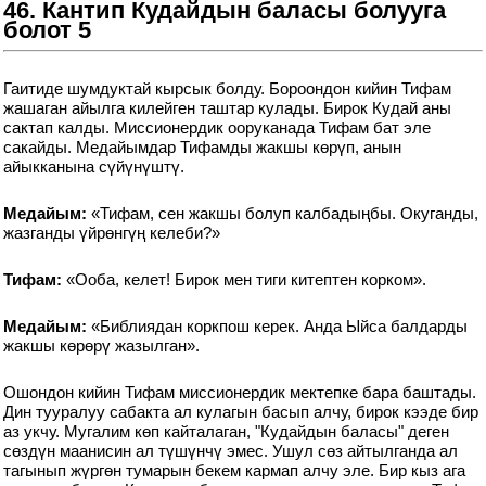
46. Кантип Кудайдын баласы болууга
болот 5
Гаитиде шумдуктай кырсык болду. Бороондон кийин Тифам
жашаган айылга килейген таштар кулады. Бирок Кудай аны
сактап калды. Миссионердик ооруканада Тифам бат эле
сакайды. Медайымдар Тифамды жакшы көрүп, анын
айыкканына сүйүнүштү.
Медайым:
«Тифам, сен жакшы болуп калбадыңбы. Окуганды,
жазганды үйрөнгүң келеби?»
Тифам:
«Ооба, келет! Бирок мен тиги китептен корком».
Медайым:
«Библиядан коркпош керек. Анда Ыйса балдарды
жакшы көрөрү жазылган».
Ошондон кийин Тифам миссионердик мектепке бара баштады.
Дин тууралуу сабакта ал кулагын басып алчу, бирок кээде бир
аз укчу. Мугалим көп кайталаган, "Кудайдын баласы" деген
сөздүн маанисин ал түшүнчү эмес. Ушул сөз айтылганда ал
тагынып жүргөн тумарын бекем кармап алчу эле. Бир кыз ага