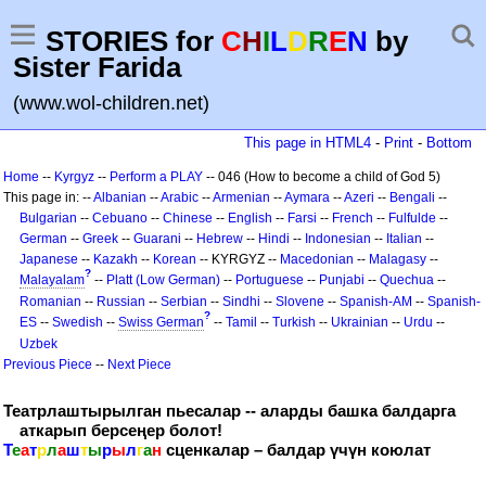
STORIES for
C
H
I
L
D
R
E
N
by
Sister Farida
(www.wol-children.net)
This page in HTML4
-
Print
-
Bottom
Home
--
Kyrgyz
--
Perform a PLAY
-- 046 (How to become a child of God 5)
This page in: --
Albanian
--
Arabic
--
Armenian
--
Aymara
--
Azeri
--
Bengali
--
Bulgarian
--
Cebuano
--
Chinese
--
English
--
Farsi
--
French
--
Fulfulde
--
German
--
Greek
--
Guarani
--
Hebrew
--
Hindi
--
Indonesian
--
Italian
--
Japanese
--
Kazakh
--
Korean
-- KYRGYZ --
Macedonian
--
Malagasy
--
?
Malayalam
--
Platt (Low German)
--
Portuguese
--
Punjabi
--
Quechua
--
Romanian
--
Russian
--
Serbian
--
Sindhi
--
Slovene
--
Spanish-AM
--
Spanish-
?
ES
--
Swedish
--
Swiss German
--
Tamil
--
Turkish
--
Ukrainian
--
Urdu
--
Uzbek
Previous Piece
--
Next Piece
Театрлаштырылган пьесалар -- аларды башка балдарга
аткарып берсеңер болот!
Т
е
а
т
р
л
а
ш
т
ы
р
ы
л
г
а
н
сценкалар – балдар үчүн коюлат