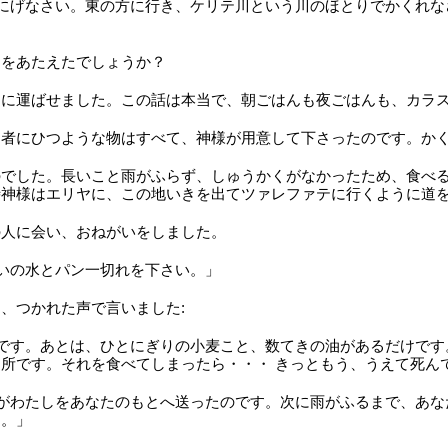
にげなさい。東の方に行き、ケリテ川という川のほとりでかくれな
物をあたえたでしょうか？
ヤに運ばせました。この話は本当で、朝ごはんも夜ごはんも、カラ
る者にひつような物はすべて、神様が用意して下さったのです。か
のでした。長いこと雨がふらず、しゅうかくがなかったため、食べ
時神様はエリヤに、この地いきを出てツァレファテに行くように道
の人に会い、おねがいをしました。
いの水とパン一切れを下さい。」
、つかれた声で言いました:
です。あとは、ひとにぎりの小麦こと、数てきの油があるだけです
所です。それを食べてしまったら・・・ きっともう、うえて死ん
がわたしをあなたのもとへ送ったのです。次に雨がふるまで、あな
す。」