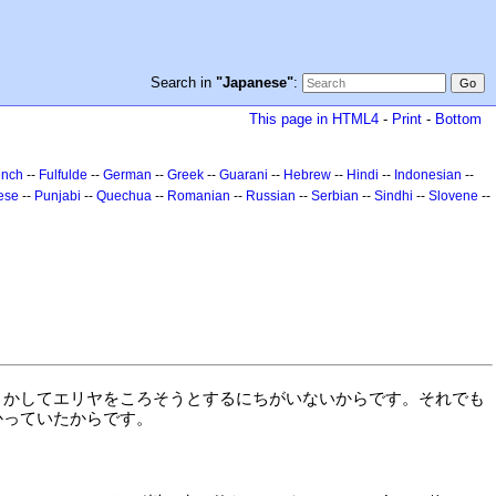
Search in
"Japanese"
:
This page in HTML4
-
Print
-
Bottom
ench
--
Fulfulde
--
German
--
Greek
--
Guarani
--
Hebrew
--
Hindi
--
Indonesian
--
ese
--
Punjabi
--
Quechua
--
Romanian
--
Russian
--
Serbian
--
Sindhi
--
Slovene
--
とかしてエリヤをころそうとするにちがいないからです。それでも
かっていたからです。