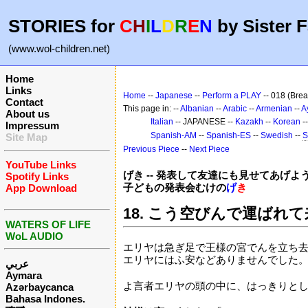
STORIES for
C
H
I
L
D
R
E
N
by Sister F
(www.wol-children.net)
Home
Links
Home
--
Japanese
--
Perform a PLAY
-- 018 (Brea
Contact
This page in: --
Albanian
--
Arabic
--
Armenian
--
A
About us
Italian
-- JAPANESE --
Kazakh
--
Korean
-
Impressum
Spanish-AM
--
Spanish-ES
--
Swedish
--
S
Site Map
Previous Piece
--
Next Piece
YouTube Links
げき -- 発表して友達にも見せてあげよ
Spotify Links
子どもの発表会むけの
げ
き
App Download
18. こう空びんで運ばれて
WATERS OF LIFE
WoL AUDIO
エリヤは急ぎ足で王様の宮でんを立ち
エリヤにはふ安などありませんでした
عربي
Aymara
よ言者エリヤの頭の中に、はっきりと
Azərbaycanca
Bahasa Indones.