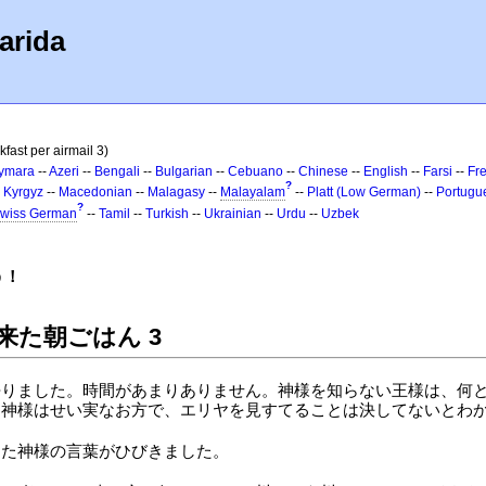
arida
kfast per airmail 3)
ymara
--
Azeri
--
Bengali
--
Bulgarian
--
Cebuano
--
Chinese
--
English
--
Farsi
--
Fr
?
-
Kyrgyz
--
Macedonian
--
Malagasy
--
Malayalam
--
Platt (Low German)
--
Portugu
?
wiss German
--
Tamil
--
Turkish
--
Ukrainian
--
Urdu
--
Uzbek
う！
来た朝ごはん 3
去りました。時間があまりありません。神様を知らない王様は、何
。神様はせい実なお方で、エリヤを見すてることは決してないとわ
した神様の言葉がひびきました。