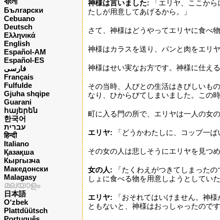
বাংলা
神様は言いました:
「エリヤ、ここから
Български
たしが用意してあげるから。」
Cebuano
Deutsch
さて、神様はどうやってエリヤに食べ
Ελληνικά
English
神様はカラスを送り、パンと肉をエリ
Español-AM
Español-ES
神様はせい実なお方です。神様に仕え
فارسی
Français
Fulfulde
その当時、人びとの生活はきびしいも
Gjuha shqipe
なり、ひからびてしまいました。この
Guarani
հայերեն
町に入る門の所で、エリヤは一人の女
한국어
עברית
エリヤ:
「どうかわたしに、コップ一ぱ
हिन्दी
Italiano
その女の人は悲しそうにエリヤを見つめ
Қазақша
Кыргызча
Македонски
女の人:
「たくわえがつきてしまったの
Malagasy
しょに食べる物を用意しようとしていた
മലയാളം
日本語
エリヤ:
「おそれてはいけません。神様
O‘zbek
ともないと、神様はおっしゃったので
Plattdüütsch
Português