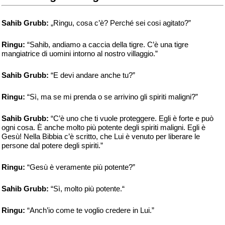
Sahib Grubb:
„Ringu, cosa c’è? Perché sei cosi agitato?”
Ringu:
“Sahib, andiamo a caccia della tigre. C’è una tigre
mangiatrice di uomini intorno al nostro villaggio.”
Sahib Grubb:
“E devi andare anche tu?”
Ringu:
“Sì, ma se mi prenda o se arrivino gli spiriti maligni?”
Sahib Grubb:
“C’è uno che ti vuole proteggere. Egli è forte e può
ogni cosa. È anche molto più potente degli spiriti maligni. Egli è
Gesù! Nella Bibbia c’è scritto, che Lui è venuto per liberare le
persone dal potere degli spiriti.”
Ringu:
“Gesù è veramente più potente?”
Sahib Grubb:
“Sì, molto più potente.“
Ringu:
“Anch’io come te voglio credere in Lui.”