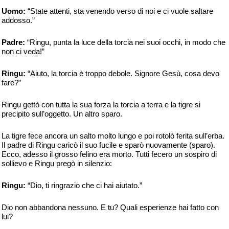
Uomo:
“State attenti, sta venendo verso di noi e ci vuole saltare
addosso.”
Padre:
“Ringu, punta la luce della torcia nei suoi occhi, in modo che
non ci veda!”
Ringu:
“Aiuto, la torcia è troppo debole. Signore Gesù, cosa devo
fare?”
Ringu gettò con tutta la sua forza la torcia a terra e la tigre si
precipito sull’oggetto. Un altro sparo.
La tigre fece ancora un salto molto lungo e poi rotolò ferita sull’erba.
Il padre di Ringu caricò il suo fucile e sparò nuovamente (sparo).
Ecco, adesso il grosso felino era morto. Tutti fecero un sospiro di
sollievo e Ringu pregò in silenzio:
Ringu:
“Dio, ti ringrazio che ci hai aiutato.”
Dio non abbandona nessuno. E tu? Quali esperienze hai fatto con
lui?