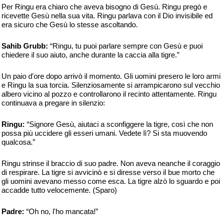
Per Ringu era chiaro che aveva bisogno di Gesù. Ringu pregò e
ricevette Gesù nella sua vita. Ringu parlava con il Dio invisibile ed
era sicuro che Gesù lo stesse ascoltando.
Sahib Grubb:
“Ringu, tu puoi parlare sempre con Gesù e puoi
chiedere il suo aiuto, anche durante la caccia alla tigre.”
Un paio d'ore dopo arrivò il momento. Gli uomini presero le loro armi
e Ringu la sua torcia. Silenziosamente si arrampicarono sul vecchio
albero vicino al pozzo e controllarono il recinto attentamente. Ringu
continuava a pregare in silenzio:
Ringu:
“Signore Gesù, aiutaci a sconfiggere la tigre, così che non
possa più uccidere gli esseri umani. Vedete lì? Si sta muovendo
qualcosa.”
Ringu strinse il braccio di suo padre. Non aveva neanche il coraggio
di respirare. La tigre si avvicinò e si diresse verso il bue morto che
gli uomini avevano messo come esca. La tigre alzò lo sguardo e poi
accadde tutto velocemente. (Sparo)
Padre:
“Oh no, l'ho mancata!”