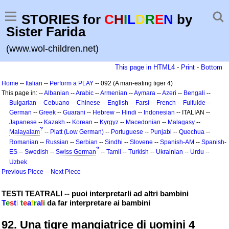
STORIES for
C
H
I
L
D
R
E
N
by
Sister Farida
(www.wol-children.net)
This page in HTML4
-
Print
-
Bottom
Home
--
Italian
--
Perform a PLAY
-- 092 (A man-eating tiger 4)
This page in: --
Albanian
--
Arabic
--
Armenian
--
Aymara
--
Azeri
--
Bengali
--
Bulgarian
--
Cebuano
--
Chinese
--
English
--
Farsi
--
French
--
Fulfulde
--
German
--
Greek
--
Guarani
--
Hebrew
--
Hindi
--
Indonesian
-- ITALIAN --
Japanese
--
Kazakh
--
Korean
--
Kyrgyz
--
Macedonian
--
Malagasy
--
?
Malayalam
--
Platt (Low German)
--
Portuguese
--
Punjabi
--
Quechua
--
Romanian
--
Russian
--
Serbian
--
Sindhi
--
Slovene
--
Spanish-AM
--
Spanish-
?
ES
--
Swedish
--
Swiss German
--
Tamil
--
Turkish
--
Ukrainian
--
Urdu
--
Uzbek
Previous Piece
--
Next Piece
TESTI TEATRALI -- puoi interpretarli ad altri bambini
T
e
s
t
i
t
e
a
t
r
a
l
i
da far interpretare ai bambini
92. Una tigre mangiatrice di uomini 4