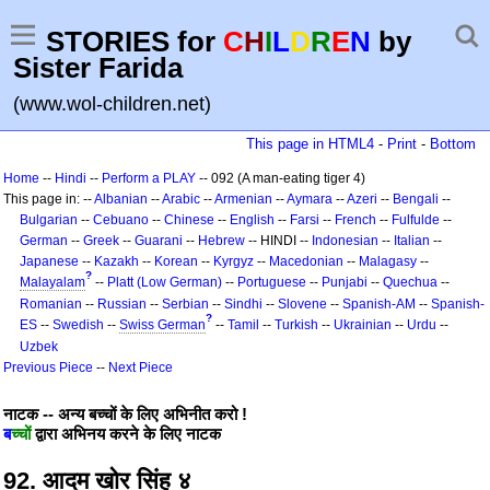
STORIES for
C
H
I
L
D
R
E
N
by
Sister Farida
(www.wol-children.net)
This page in HTML4
-
Print
-
Bottom
Home
--
Hindi
--
Perform a PLAY
-- 092 (A man-eating tiger 4)
This page in: --
Albanian
--
Arabic
--
Armenian
--
Aymara
--
Azeri
--
Bengali
--
Bulgarian
--
Cebuano
--
Chinese
--
English
--
Farsi
--
French
--
Fulfulde
--
German
--
Greek
--
Guarani
--
Hebrew
-- HINDI --
Indonesian
--
Italian
--
Japanese
--
Kazakh
--
Korean
--
Kyrgyz
--
Macedonian
--
Malagasy
--
?
Malayalam
--
Platt (Low German)
--
Portuguese
--
Punjabi
--
Quechua
--
Romanian
--
Russian
--
Serbian
--
Sindhi
--
Slovene
--
Spanish-AM
--
Spanish-
?
ES
--
Swedish
--
Swiss German
--
Tamil
--
Turkish
--
Ukrainian
--
Urdu
--
Uzbek
Previous Piece
--
Next Piece
नाटक -- अन्य बच्चों के लिए अभिनीत करो !
ब
च्चों
द्वारा अभिनय करने के लिए नाटक
92. आदम खोर सिंह ४