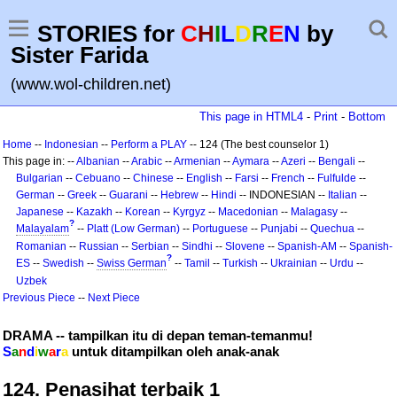
STORIES for
C
H
I
L
D
R
E
N
by
Sister Farida
(www.wol-children.net)
This page in HTML4
-
Print
-
Bottom
Home
--
Indonesian
--
Perform a PLAY
-- 124 (The best counselor 1)
This page in: --
Albanian
--
Arabic
--
Armenian
--
Aymara
--
Azeri
--
Bengali
--
Bulgarian
--
Cebuano
--
Chinese
--
English
--
Farsi
--
French
--
Fulfulde
--
German
--
Greek
--
Guarani
--
Hebrew
--
Hindi
-- INDONESIAN --
Italian
--
Japanese
--
Kazakh
--
Korean
--
Kyrgyz
--
Macedonian
--
Malagasy
--
?
Malayalam
--
Platt (Low German)
--
Portuguese
--
Punjabi
--
Quechua
--
Romanian
--
Russian
--
Serbian
--
Sindhi
--
Slovene
--
Spanish-AM
--
Spanish-
?
ES
--
Swedish
--
Swiss German
--
Tamil
--
Turkish
--
Ukrainian
--
Urdu
--
Uzbek
Previous Piece
--
Next Piece
DRAMA -- tampilkan itu di depan teman-temanmu!
S
a
n
d
i
w
a
r
a
untuk ditampilkan oleh anak-anak
124. Penasihat terbaik 1