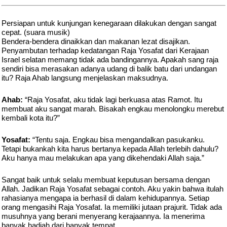
Persiapan untuk kunjungan kenegaraan dilakukan dengan sangat
cepat. (suara musik)
Bendera-bendera dinaikkan dan makanan lezat disajikan.
Penyambutan terhadap kedatangan Raja Yosafat dari Kerajaan
Israel selatan memang tidak ada bandingannya. Apakah sang raja
sendiri bisa merasakan adanya udang di balik batu dari undangan
itu? Raja Ahab langsung menjelaskan maksudnya.
Ahab:
“Raja Yosafat, aku tidak lagi berkuasa atas Ramot. Itu
membuat aku sangat marah. Bisakah engkau menolongku merebut
kembali kota itu?”
Yosafat:
“Tentu saja. Engkau bisa mengandalkan pasukanku.
Tetapi bukankah kita harus bertanya kepada Allah terlebih dahulu?
Aku hanya mau melakukan apa yang dikehendaki Allah saja.”
Sangat baik untuk selalu membuat keputusan bersama dengan
Allah. Jadikan Raja Yosafat sebagai contoh. Aku yakin bahwa itulah
rahasianya mengapa ia berhasil di dalam kehidupannya. Setiap
orang mengasihi Raja Yosafat. Ia memiliki jutaan prajurit. Tidak ada
musuhnya yang berani menyerang kerajaannya. Ia menerima
banyak hadiah dari banyak tempat.