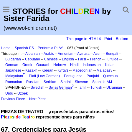
STORIES for
C
H
I
L
D
R
E
N
by
Sister Farida
(www.wol-children.net)
This page in HTML4
-
Print
-
Bottom
Home
--
Spanish-ES
–
Perform a PLAY
-- 067 (Proof of Jesus)
This page in: --
Albanian
--
Arabic
--
Armenian
--
Aymara
--
Azeri
--
Bengali
--
Bulgarian
--
Cebuano
--
Chinese
--
English
--
Farsi
--
French
--
Fulfulde
--
German
--
Greek
--
Guarani
--
Hebrew
--
Hindi
--
Indonesian
--
Italian
--
Japanese
--
Kazakh
--
Korean
--
Kyrgyz
--
Macedonian
--
Malagasy
--
?
Malayalam
--
Platt (Low German)
--
Portuguese
--
Punjabi
--
Quechua
--
Romanian
--
Russian
--
Serbian
--
Sindhi
--
Slovene
--
Spanish-AM
--
?
SPANISH-ES --
Swedish
--
Swiss German
--
Tamil
--
Turkish
--
Ukrainian
--
Urdu
--
Uzbek
Previous Piece
--
Next Piece
PIEZAS DE TEATRO -- ¡represéntalas para otros niños!
P
i
e
z
a
s
d
e
T
e
a
t
r
o
representaciones para niños
67. Credenciales para Jesús