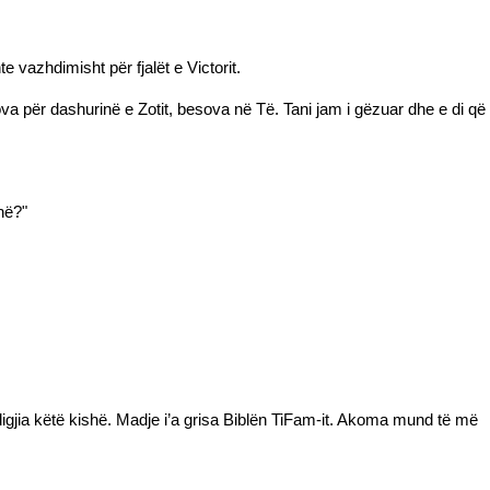
 vazhdimisht për fjalët e Victorit.
va për dashurinë e Zotit, besova në Të. Tani jam i gëzuar dhe e di që
unë?"
digjia këtë kishë. Madje i’a grisa Biblën TiFam-it. Akoma mund të më