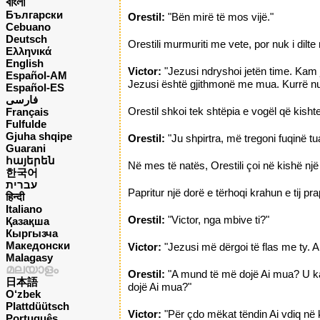
বাংলা
Български
Orestil:
"Bën mirë të mos vijë."
Cebuano
Deutsch
Orestili murmuriti me vete, por nuk i dilt
Ελληνικά
English
Victor:
"Jezusi ndryshoi jetën time. Kam j
Español-AM
Jezusi është gjithmonë me mua. Kurrë n
Español-ES
فارسی
Orestil shkoi tek shtëpia e vogël që kishte
Français
Fulfulde
Gjuha shqipe
Orestil:
"Ju shpirtra, më tregoni fuqinë tua
Guarani
հայերեն
Në mes të natës, Orestili çoi në kishë një 
한국어
עברית
Papritur një dorë e tërhoqi krahun e tij pr
हिन्दी
Italiano
Orestil:
"Victor, nga mbive ti?"
Қазақша
Кыргызча
Македонски
Victor:
"Jezusi më dërgoi të flas me ty. Ai
Malagasy
മലയാളം
Orestil:
"A mund të më dojë Ai mua? U kam 
日本語
dojë Ai mua?"
O‘zbek
Plattdüütsch
Victor:
"Për çdo mëkat tëndin Ai vdiq në kr
Português