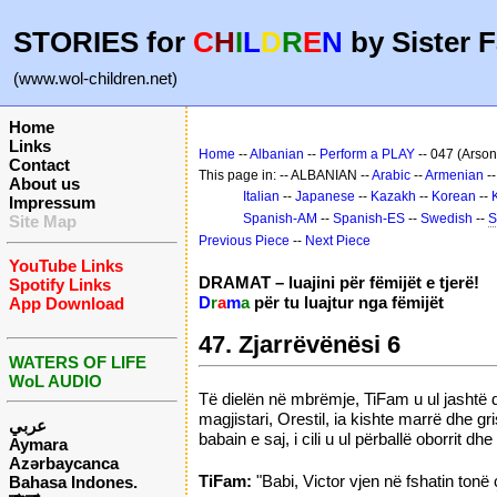
STORIES for
C
H
I
L
D
R
E
N
by Sister F
(www.wol-children.net)
Home
Links
Home
--
Albanian
--
Perform a PLAY
-- 047 (Arsoni
Contact
This page in: -- ALBANIAN --
Arabic
--
Armenian
-
About us
Italian
--
Japanese
--
Kazakh
--
Korean
--
Impressum
Spanish-AM
--
Spanish-ES
--
Swedish
--
S
Site Map
Previous Piece
--
Next Piece
YouTube Links
DRAMAT – luajini për fëmijët e tjerë!
Spotify Links
D
r
a
m
a
për tu luajtur nga fëmijët
App Download
47. Zjarrëvënësi 6
WATERS OF LIFE
WoL AUDIO
Të dielën në mbrëmje, TiFam u ul jashtë dh
magjistari, Orestil, ia kishte marrë dhe 
عربي
babain e saj, i cili u ul përballë oborrit dh
Aymara
Azərbaycanca
TiFam:
"Babi, Victor vjen në fshatin tonë 
Bahasa Indones.