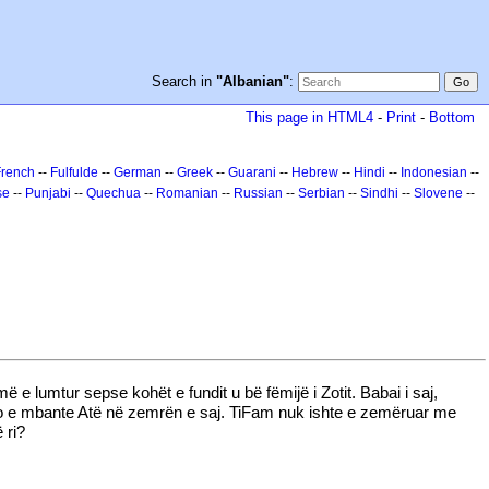
Search in
"Albanian"
:
This page in HTML4
-
Print
-
Bottom
French
--
Fulfulde
--
German
--
Greek
--
Guarani
--
Hebrew
--
Hindi
--
Indonesian
--
se
--
Punjabi
--
Quechua
--
Romanian
--
Russian
--
Serbian
--
Sindhi
--
Slovene
--
 e lumtur sepse kohët e fundit u bë fëmijë i Zotit. Babai i saj,
 ajo e mbante Atë në zemrën e saj. TiFam nuk ishte e zemëruar me
 ri?