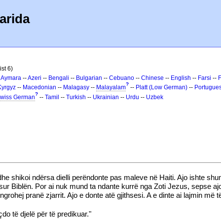
arida
st 6)
-
Aymara
--
Azeri
--
Bengali
--
Bulgarian
--
Cebuano
--
Chinese
--
English
--
Farsi
--
?
Kyrgyz
--
Macedonian
--
Malagasy
--
Malayalam
--
Platt (Low German)
--
Portugue
?
wiss German
--
Tamil
--
Turkish
--
Ukrainian
--
Urdu
--
Uzbek
e shikoi ndërsa dielli perëndonte pas maleve në Haiti. Ajo ishte shumë
grisur Biblën. Por ai nuk mund ta ndante kurrë nga Zoti Jezus, sepse
e ngrohej pranë zjarrit. Ajo e donte atë gjithsesi. A e dinte ai lajmin më të
çdo të djelë për të predikuar."