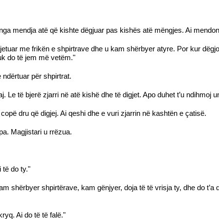
e nga mendja atë që kishte dëgjuar pas kishës atë mëngjes. Ai mendonte
etuar me frikën e shpirtrave dhe u kam shërbyer atyre. Por kur dëgjo
uk do të jem më vetëm."
 ndërtuar për shpirtrat.
j. Le të bjerë zjarri në atë kishë dhe të digjet. Apo duhet t’u ndihmoj 
copë dru që digjej. Ai qeshi dhe e vuri zjarrin në kashtën e çatisë.
apa. Magjistari u rrëzua.
 të do ty."
shërbyer shpirtërave, kam gënjyer, doja të të vrisja ty, dhe do t’a 
yq. Ai do të të falë."