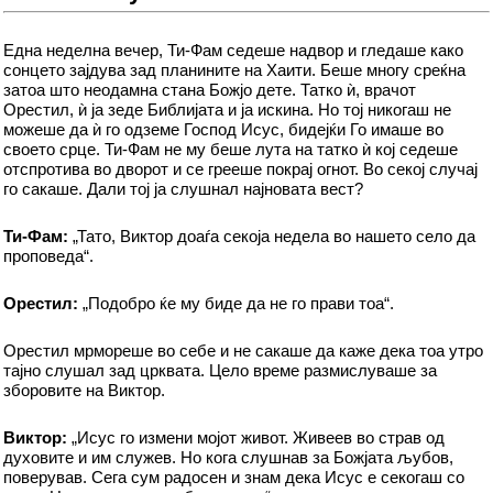
Една неделна вечер, Ти-Фам седеше надвор и гледаше како
сонцето зајдува зад планините на Хаити. Беше многу среќна
затоа што неодамна стана Божјо дете. Татко ѝ, врачот
Орестил, ѝ ја зеде Библијата и ја искина. Но тој никогаш не
можеше да ѝ го одземе Господ Исус, бидејќи Го имаше во
своето срце. Ти-Фам не му беше лута на татко ѝ кој седеше
отспротива во дворот и се грееше покрај огнот. Во секој случај
го сакаше. Дали тој ја слушнал најновата вест?
Ти-Фам:
„Тато, Виктор доаѓа секоја недела во нашето село да
проповеда“.
Орестил:
„Подобро ќе му биде да не го прави тоа“.
Орестил мрмореше во себе и не сакаше да каже дека тоа утро
тајно слушал зад црквата. Цело време размислуваше за
зборовите на Виктор.
Виктор:
„Исус го измени мојот живот. Живеев во страв од
духовите и им служев. Но кога слушнав за Божјата љубов,
поверував. Сега сум радосен и знам дека Исус е секогаш со