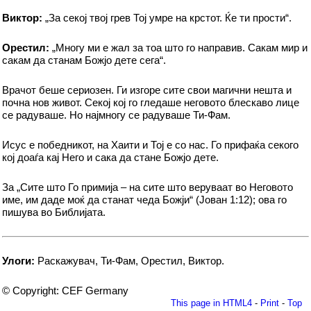
Виктор:
„За секој твој грев Тој умре на крстот. Ќе ти прости“.
Орестил:
„Многу ми е жал за тоа што го направив. Сакам мир и
сакам да станам Божјо дете сега“.
Врачот беше сериозен. Ги изгоре сите свои магични нешта и
почна нов живот. Секој кој го гледаше неговото блескаво лице
се радуваше. Но најмногу се радуваше Ти-Фам.
Исус е победникот, на Хаити и Тој е со нас. Го прифаќа секого
кој доаѓа кај Него и сака да стане Божјо дете.
За „Сите што Го примија – на сите што веруваат во Неговото
име, им даде моќ да станат чеда Божји“ (Јован 1:12); ова го
пишува во Библијата.
Улоги:
Раскажувач, Ти-Фам, Орестил, Виктор.
© Copyright: CEF Germany
This page in HTML4
-
Print
-
Top