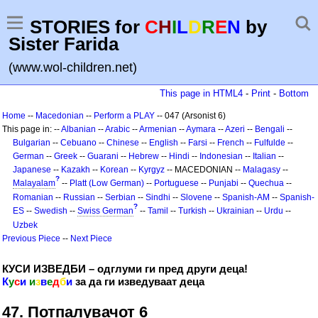
STORIES for
C
H
I
L
D
R
E
N
by
Sister Farida
(www.wol-children.net)
This page in HTML4
-
Print
-
Bottom
Home
--
Macedonian
--
Perform a PLAY
-- 047 (Arsonist 6)
This page in: --
Albanian
--
Arabic
--
Armenian
--
Aymara
--
Azeri
--
Bengali
--
Bulgarian
--
Cebuano
--
Chinese
--
English
--
Farsi
--
French
--
Fulfulde
--
German
--
Greek
--
Guarani
--
Hebrew
--
Hindi
--
Indonesian
--
Italian
--
Japanese
--
Kazakh
--
Korean
--
Kyrgyz
-- MACEDONIAN --
Malagasy
--
?
Malayalam
--
Platt (Low German)
--
Portuguese
--
Punjabi
--
Quechua
--
Romanian
--
Russian
--
Serbian
--
Sindhi
--
Slovene
--
Spanish-AM
--
Spanish-
?
ES
--
Swedish
--
Swiss German
--
Tamil
--
Turkish
--
Ukrainian
--
Urdu
--
Uzbek
Previous Piece
--
Next Piece
КУСИ ИЗВЕДБИ – одглуми ги пред други деца!
К
у
с
и
и
з
в
е
д
б
и
за да ги изведуваат деца
47. Потпалувачот 6