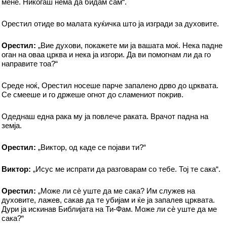
мене. Никогаш нема да бидам сам“.
Орестил отиде во малата куќичка што ја изгради за духовите.
Орестил:
„Вие духови, покажете ми ја вашата моќ. Нека падне
оган на оваа црква и нека ја изгори. Да ви помогнам ли да го
направите тоа?“
Среде ноќ, Орестил носеше парче запалено дрво до црквата.
Се смееше и го држеше огнот до сламениот покрив.
Одеднаш една рака му ја повлече раката. Врачот падна на
земја.
Орестил:
„Виктор, од каде се појави ти?“
Виктор:
„Исус ме испрати да разговарам со тебе. Тој те сака“.
Орестил:
„Може ли сè уште да ме сака? Им служев на
духовите, лажев, сакав да те убијам и ќе ја запалев црквата.
Дури ја искинав Библијата на Ти-Фам. Може ли сè уште да ме
сака?“