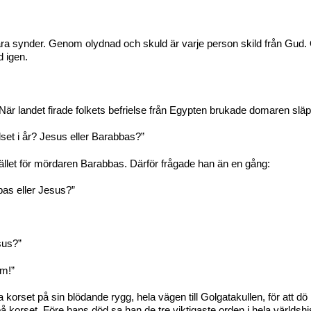
åra synder. Genom olydnad och skuld är varje person skild från Gud. Och
d igen.
När landet firade folkets befrielse från Egypten brukade domaren släpp
set i år? Jesus eller Barabbas?”
stället för mördaren Barabbas. Därför frågade han än en gång:
bbas eller Jesus?”
sus?”
m!”
orset på sin blödande rygg, hela vägen till Golgatakullen, för att dö i
 korset. Före hans död sa han de tre viktigaste orden i hela världshis