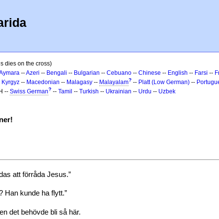
arida
s dies on the cross)
Aymara
--
Azeri
--
Bengali
--
Bulgarian
--
Cebuano
--
Chinese
--
English
--
Farsi
--
F
?
-
Kyrgyz
--
Macedonian
--
Malagasy
--
Malayalam
--
Platt (Low German)
--
Portugu
?
H --
Swiss German
--
Tamil
--
Turkish
--
Ukrainian
--
Urdu
--
Uzbek
ner!
as att förråda Jesus.”
 Han kunde ha flytt.”
en det behövde bli så här.