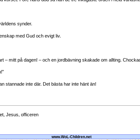
världens synder.
nskap med Gud och evigt liv.
t – mitt på dagen! – och en jordbävning skakade om allting. Chocka
!”
n stannade inte där. Det bästa har inte hänt än!
ket, Jesus, officeren
www.WoL-Children.net