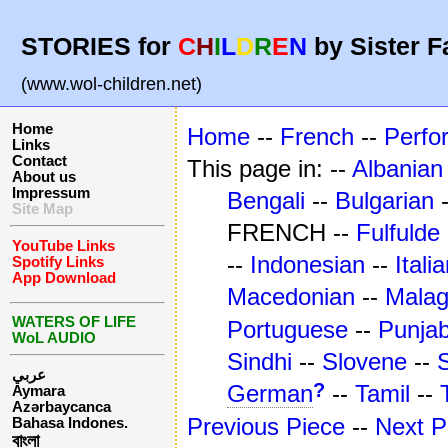
STORIES for
C
H
I
L
D
R
E
N
by Sister F
(www.wol-children.net)
Home
Home
--
French
--
Perfo
Links
Contact
This page in: --
Albanian
About us
Impressum
Bengali
--
Bulgarian
Site Map
FRENCH --
Fulfulde
YouTube Links
--
Indonesian
--
Itali
Spotify Links
App Download
Macedonian
--
Mala
WATERS OF LIFE
Portuguese
--
Punjab
WoL AUDIO
Sindhi
--
Slovene
--
عربي
?
German
--
Tamil
--
Aymara
Azərbaycanca
Previous Piece
--
Next P
Bahasa Indones.
বাংলা