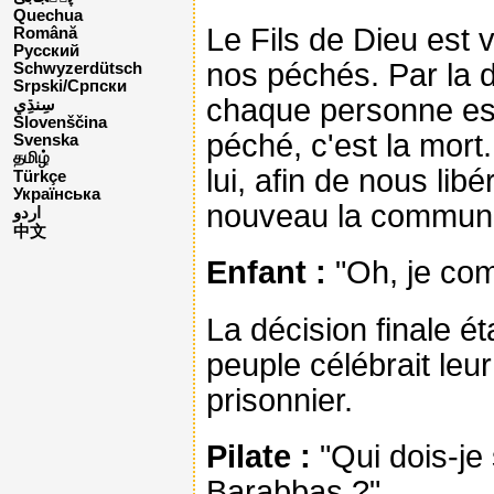
Quechua
Le Fils de Dieu est
Română
Русский
nos péchés. Par la d
Schwyzerdütsch
Srpski/Српски
chaque personne est
Slovenščina
péché, c'est la mort
Svenska
தமிழ்
lui, afin de nous lib
Türkçe
Українська
nouveau la communi
اردو
中文
Enfant :
"Oh, je co
La décision finale ét
peuple célébrait leur
prisonnier.
Pilate :
"Qui dois-je 
Barabbas ?"