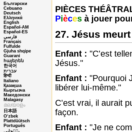
Български
PIÈCES THÉÂTRALES
Cebuano
Deutsch
P
i
è
c
e
s
à jouer pour
Ελληνικά
English
Español-AM
27. Jésus meurt 
Español-ES
فارسی
Français
Fulfulde
Gjuha shqipe
Enfant :
"C'est tell
Guarani
Jésus."
հայերեն
한국어
עברית
Enfant :
"Pourquoi Jé
हिन्दी
Italiano
libérer lui-même."
Қазақша
Кыргызча
Македонски
Malagasy
C'est vrai, il aurait
മലയാളം
façon.
日本語
O‘zbek
Plattdüütsch
Enfant :
"Je ne com
Português
پن٘جابی