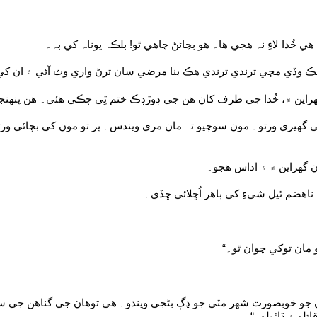
خُدا لاءِ نہ هجي ها۔ هو بچائڻ چاهي ٿو! بلڪہ يوناہ کي بہ۔
هڪ وڏي مڇي ترندي ترندي هڪ بنا مرضي سان ترڻ واري وٽ آئي ۽ ان ک
ھراين ۾، خُدا جي طرف کان هن جي ڊوڙڊڪ ختم ٿِي چڪي هئي۔ هن پنهنجي
گھيري ورتو۔ مون سوچيو تہ مان مري ويندس۔ پر تو مون کي بچائي ورتو! 
ن گھراين ۾ ۽ اداس هجو۔
اهضم ٿيل شيءِ کي ٻاهر اُڇلائي ڇڏي۔
و مان توکي چوان ٿو۔“
ن جو خوبصورت شهر مٽي جو ڍڳ بڻجي ويندو۔ هي توهان جي گناهن جي سزا 
لو ۽ ڌاڙيلو۔“