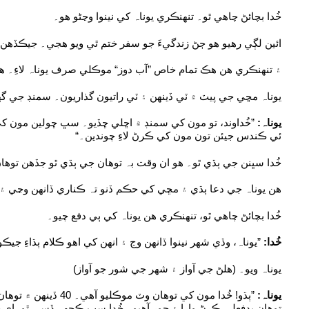
خُدا بچائڻ چاهي ٿو۔ تنهنڪري يوناہ کي نينوا وڃڻو هو۔
ائين لڳي رهيو هو ڄڻ زندگيءَ جو سفر ختم ٿي ويو هجي۔ جيڪڏهن هي 
۽ تنهنڪري هن هڪ تمام خاص ”آب دوز“ موڪلي صرف يوناہ لاءِ۔ 
يوناہ مڇي جي پيٽ ۾ ٽي ڏينهن ۽ ٽي راتيون گذاريون۔ سمنڊ جي گ
يوناہ:
”خُداوند، تو مون کي سمنڊ ۾ اڇلي ڇڏيو۔ سڀ ڇولين مون کي 
ئي ڪندس جيئن تون مون کي ڪرڻ لاءِ چوندين۔“
خُدا سڀنن جي ٻڌي ٿو۔ هو ان وقت بہ توهان جي ٻڌي ٿو جڏهن توها
هن يوناہ جي دعا ٻڌي ۽ مڇي کي حڪم ڏنو تہ ڪناري ڏانهن وڃي ۽ ن
خُدا بچائڻ چاهي ٿو، تنهنڪري هن يوناہ کي ٻي دفع چيو۔
خُدا:
”يوناہ، وڏي شهر نينوا ڏانهن وڃ ۽ انهن کي اهو ڪلام ٻڌاءِ جيڪ
يوناہ ويو۔ (هلڻ جي آواز ۽ شهر جي شور جو آواز)
يوناہ:
”ٻڌو! خُدا مون کي توهان وٽ موڪليو آهي۔ 04 ڏينهن ۾ توها
توهان بدفعلي ڪرڻ وارا ۽ چور آهيو۔ خُدا سڀ ڪجھہ ڏسي ٿو، اي قات