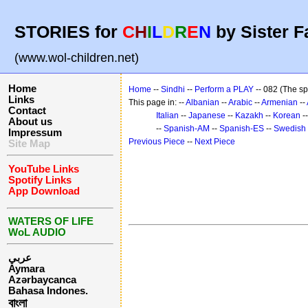
STORIES for
C
H
I
L
D
R
E
N
by Sister F
(www.wol-children.net)
Home
Home
--
Sindhi
--
Perform a PLAY
-- 082 (The sp
Links
This page in: --
Albanian
--
Arabic
--
Armenian
--
Contact
Italian
--
Japanese
--
Kazakh
--
Korean
-
About us
--
Spanish-AM
--
Spanish-ES
--
Swedish
Impressum
Previous Piece
--
Next Piece
Site Map
YouTube Links
Spotify Links
App Download
WATERS OF LIFE
WoL AUDIO
عربي
Aymara
Azərbaycanca
Bahasa Indones.
বাংলা