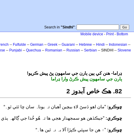
Search in
"Sindhi"
:
Mobile device
-
Print
-
Bottom
rench
--
Fulfulde
--
German
--
Greek
--
Guarani
--
Hebrew
--
Hindi
--
Indonesian
--
ese
--
Punjabi
--
Quechua
--
Romanian
--
Russian
--
Serbian
-- SINDHI --
Slovene
!ڍراما- هنن کي ٻين ٻارن جي سامهون پڻ پيش ڪريو
ٻارن جي سامهون پيش ڪرڻ وارا ڍراما
28. هڪ خاص آبدوز 2
ڇوڪرو:
”مان اهو ڏسڻ لاءِ بيچين آهيان تہ يوناہ سان ڇا ٿئي ٿو۔“
ڇوڪري:
”جيڪڏهن هو سمجھدار هجي ها تہ هُو خُدا جي ڳالهہ ٻڌي 
ڇوڪرو:
”۽ هن جا سڀئي ڪپڙا آلا بہ نہ ٿين ها۔“