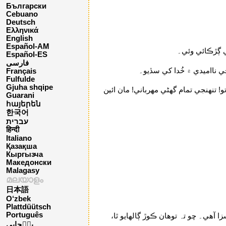
Български
Cebuano
Deutsch
Ελληνικά
English
Español-AM
ي ڳڙڪائي وئي۔
Español-ES
فارسی
 نااميدي ۾ خُدا کي سڏيو۔
Français
Fulfulde
Gjuha shqipe
تنهنجي تمام گھڻي مهرباني! مان ائين
Guarani
հայերեն
한국어
עברית
हिन्दी
Italiano
Қазақша
Кыргызча
Македонски
Malagasy
മലയാളം
日本語
O‘zbek
Plattdüütsch
Português
آهي۔ ڇو تہ توهان ڪوڙ ڳالهايو ٿا،
پن٘جابی