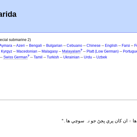
arida
ecial submarine 2)
Aymara
--
Azeri
--
Bengali
--
Bulgarian
--
Cebuano
--
Chinese
--
English
--
Farsi
--
F
?
-
Kyrgyz
--
Macedonian
--
Malagasy
--
Malayalam
--
Platt (Low German)
--
Portugu
?
--
Swiss German
--
Tamil
--
Turkish
--
Ukrainian
--
Urdu
--
Uzbek
ها ۽ ان کان پري ڀڄڻ جو نہ سوچي ها۔“