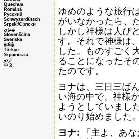
Quechua
ゆめのような旅行
Română
Русский
がいなかったら、
Schwyzerdütsch
Srpski/Српски
しかし神様は人び
Slovenščina
す。それで神様は
Svenska
தமிழ்
した。ものすごく
Türkçe
Українська
ることになったそ
اردو
中文
たのです。
ヨナは、三日三ば
い海の中で、神様
ようとしていまし
いのり始めました
ヨナ:
「主よ、あな