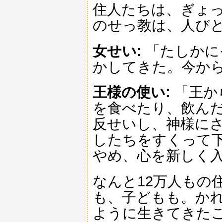
住人たちは、ぎょ
のせっ教は、人び
女せい:
「たしかに
かしてきた。今か
王様の使い:
「王か
を食べたり、飲ん
反せいし、神様に
したちをすくって
やめ、心を新しく
なんと12万人もの
も、子どもも。か
ように生きてきた