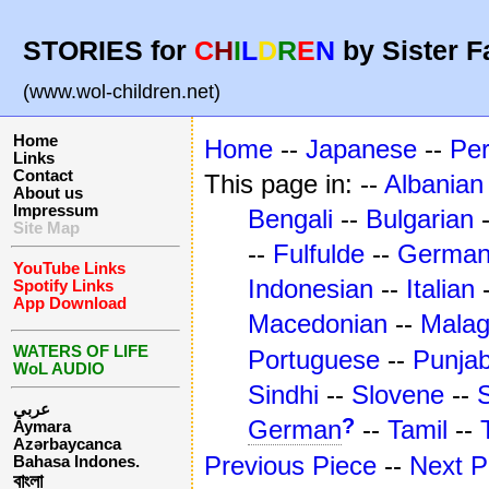
STORIES for
C
H
I
L
D
R
E
N
by Sister F
(www.wol-children.net)
Home
Home
--
Japanese
--
Pe
Links
Contact
This page in: --
Albanian
About us
Impressum
Bengali
--
Bulgarian
Site Map
--
Fulfulde
--
Germa
YouTube Links
Indonesian
--
Italian
Spotify Links
App Download
Macedonian
--
Mala
WATERS OF LIFE
Portuguese
--
Punjab
WoL AUDIO
Sindhi
--
Slovene
--
عربي
?
German
--
Tamil
--
Aymara
Azərbaycanca
Previous Piece
--
Next P
Bahasa Indones.
বাংলা