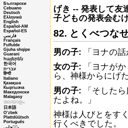
Български
げき -- 発表して
Cebuano
Deutsch
子どもの発表会む
Ελληνικά
English
Español-AM
82. とくべつな
Español-ES
فارسی
Français
Fulfulde
Gjuha shqipe
男の子:
「ヨナの話
Guarani
հայերեն
한국어
女の子:
「ヨナがか
עברית
ら、神様からにげ
हिन्दी
Italiano
Қазақша
Кыргызча
男の子:
「そしたら
Македонски
Malagasy
たよね。」
മലയാളം
日本語
神様は人びとをす
O‘zbek
Plattdüütsch
行くべきでした。
Português
پن٘جابی