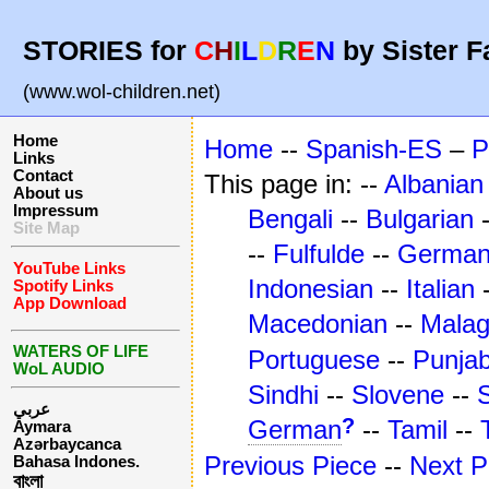
STORIES for
C
H
I
L
D
R
E
N
by Sister F
(www.wol-children.net)
Home
Home
--
Spanish-ES
–
P
Links
Contact
This page in: --
Albanian
About us
Impressum
Bengali
--
Bulgarian
Site Map
--
Fulfulde
--
Germa
YouTube Links
Indonesian
--
Italian
Spotify Links
App Download
Macedonian
--
Mala
WATERS OF LIFE
Portuguese
--
Punjab
WoL AUDIO
Sindhi
--
Slovene
--
عربي
?
German
--
Tamil
--
Aymara
Azərbaycanca
Previous Piece
--
Next P
Bahasa Indones.
বাংলা