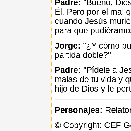
Padre:
"Bueno, Dios
Él. Pero por el mal 
cuando Jesús murió 
para que pudiéramos
Jorge:
"¿Y cómo pue
partida doble?"
Padre:
"Pídele a Je
malas de tu vida y q
hijo de Dios y le pe
Personajes:
Relator
© Copyright: CEF 