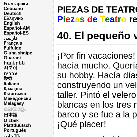
Български
PIEZAS DE TEATRO 
Cebuano
Deutsch
P
i
e
z
a
s
d
e
T
e
a
t
r
o
re
Ελληνικά
English
Español-AM
40. El pequeño 
Español-ES
فارسی
Français
Fulfulde
Gjuha shqipe
¡Por fin vacaciones
Guarani
hacía mucho. Quería
հայերեն
한국어
su hobby. Hacía dí
עברית
हिन्दी
construyendo un vel
Italiano
Қазақша
taller. Pintó el vele
Кыргызча
Македонски
blancas en los tres
Malagasy
മലയാളം
barco y se fue a la 
日本語
O‘zbek
¡Qué placer!
Plattdüütsch
Português
پن٘جابی