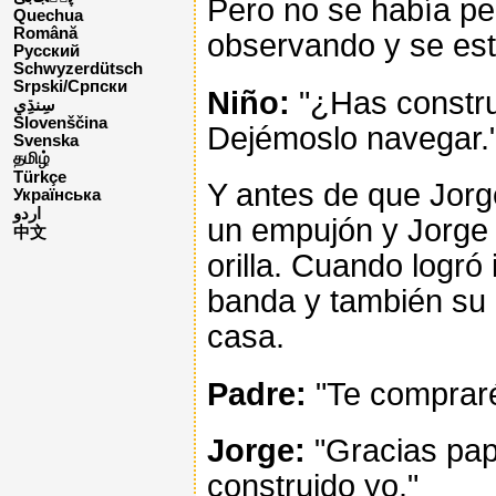
Pero no se había pe
Quechua
Română
observando y se est
Русский
Schwyzerdütsch
Srpski/Српски
Niño:
"¿Has constru
Slovenščina
Dejémoslo navegar.
Svenska
தமிழ்
Türkçe
Y antes de que Jorg
Українська
اردو
un empujón y Jorge 
中文
orilla. Cuando logró
banda y también su 
casa.
Padre:
"Te compraré
Jorge:
"Gracias pap
construido yo."