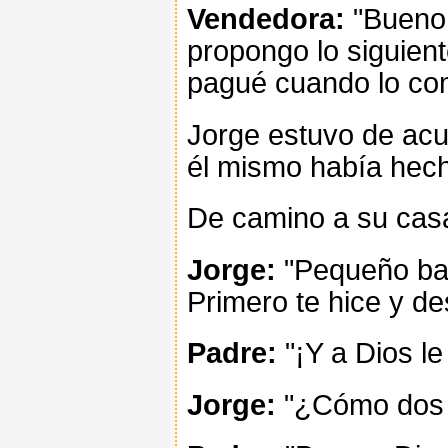
Vendedora:
"Bueno,
propongo lo siguient
pagué cuando lo co
Jorge estuvo de acu
él mismo había hec
De camino a su casa
Jorge:
"Pequeño bar
Primero te hice y d
Padre:
"¡Y a Dios l
Jorge:
"¿Cómo dos 