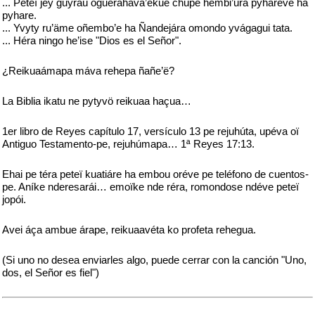
... Peteï jey guyraü oguerahava’ekue chupe hembi’urä pyhareve ha
pyhare.
... Yvyty ru’äme oñembo’e ha Ñandejára omondo yvágagui tata.
... Héra ningo he’ise "Dios es el Señor".
¿Reikuaámapa máva rehepa ñañe’ë?
La Biblia ikatu ne pytyvö reikuaa haçua…
1er libro de Reyes capítulo 17, versículo 13 pe rejuhúta, upéva oï
Antiguo Testamento-pe, rejuhúmapa… 1ª Reyes 17:13.
Ehai pe téra peteï kuatiáre ha embou oréve pe teléfono de cuentos-
pe. Aníke nderesarái… emoïke nde réra, romondose ndéve peteï
jopói.
Avei áça ambue árape, reikuaavéta ko profeta rehegua.
(Si uno no desea enviarles algo, puede cerrar con la canción "Uno,
dos, el Señor es fiel")