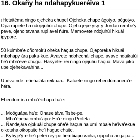
16. Okañy ha ndahapykueréiva 1
¡Hetaitéma ningo ojeheka chupe! Ojeheka chupe ágotyo, pégotyo.
Opa rupiete ha ndojejuhúi chupe. Ojeho jepe ysyry Jordán rembe’y
peve, ojeho tavaha rupi avei ñúre. Mamovete ndojuhúi hikuái
ipypore.
50 kuimba’e oñomoirü oheka haçua chupe. Ojeporeka hikuái
mbohapy ára puku-kue. Avavete ndohechái chupe, avave ndaikatúi
he’i mba’eve chugui. Hasyete- rei ningo ojejuhu haçua. Máva piko
upe ojehekavahína...
Upéva nde reñeha’äta reikuaa... Katuete ningo rehendúmanera’e
héra.
Ehendumína mba’éichapa ha’e:
... Moöguápa ha’e: Onase táva Tisbe-pe.
... Mba’épepa omba’apo: Ha’e ningo Profeta.
... Ñandejára ojokuái chupe oñe’ë haçua ha umi mba’e he’iva’ekue
oikotaha oikopaite he’i hagueichaite.
... Kyhyje’ÿre he’i peteï rey-pe hembiapo vaiha, ojapoha angaipa...