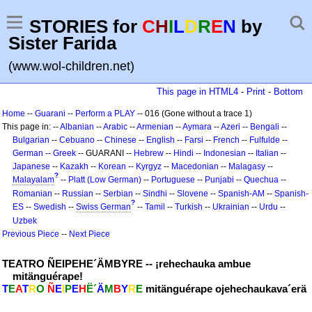
STORIES for
C
H
I
L
D
R
E
N
by
Sister Farida
(www.wol-children.net)
This page in HTML4
-
Print
-
Bottom
Home
--
Guarani
--
Perform a PLAY
-- 016 (Gone without a trace 1)
This page in: --
Albanian
--
Arabic
--
Armenian
--
Aymara
--
Azeri
--
Bengali
--
Bulgarian
--
Cebuano
--
Chinese
--
English
--
Farsi
--
French
--
Fulfulde
--
German
--
Greek
-- GUARANI --
Hebrew
--
Hindi
--
Indonesian
--
Italian
--
Japanese
--
Kazakh
--
Korean
--
Kyrgyz
--
Macedonian
--
Malagasy
--
?
Malayalam
--
Platt (Low German)
--
Portuguese
--
Punjabi
--
Quechua
--
Romanian
--
Russian
--
Serbian
--
Sindhi
--
Slovene
--
Spanish-AM
--
Spanish-
?
ES
--
Swedish
--
Swiss German
--
Tamil
--
Turkish
--
Ukrainian
--
Urdu
--
Uzbek
Previous Piece
--
Next Piece
TEATRO ÑEIPEHE´ÄMBYRE -- ¡rehechauka ambue
mitänguérape!
T
E
A
T
R
O
Ñ
E
I
P
E
H
Ë´
Ä
M
B
Y
R
E
mitänguérape ojehechaukava´erä