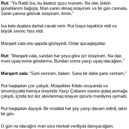
Rut:
"Ya Rəbb İsa, bu itaətsiz quzu mənəm. Nə olar, bütün
günahlarımı bağışla. Mən sənin olmaq istəyirəm və bir gün cənnətə,
Sənin yanına getmək istəyirəm. Amin."
İsa belə dualara dərhal cavab verir. Rut İsaya təşəkkür etdi və
böyük sevinc hiss etdi.
Marqarit xala onu qapıda gözləyirdi. Onlar qucaqlaşdılar.
Rut:
"Marqarit xala, səndən hər şeyə görə üzr istəyirəm. Nə olar,
məni uşaq evinə göndərmə. Bundan sonra yaxşı uşaq olacağam."
Marqarit xala:
"Səni sevirəm, balam. Sənə bir daha şans verirəm."
Rut həqiqətən çox çalışdı. Müqəddəs Kitabı oxuyanda və
ümumiyyətlə həmişə ürəyində Yaxşı Çobanın səsinə qulaq asmağa
çalışdı, içində tez-tez alovlanmaq istəyən qürurlu mənliyinə uymadı.
Rut həqiqətən dəyişdi. Bir müddət hər şey yaxşı davam edirdi, lakin
bir gün.
O gün nə olacağını mən sizə növbəti verilişdə danışacağam.