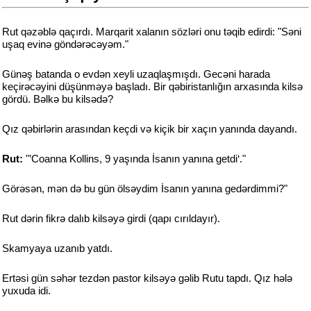
Rut qəzəblə qaçırdı. Marqarit xalanın sözləri onu təqib edirdi: "Səni
uşaq evinə göndərəcəyəm."
Günəş batanda o evdən xeyli uzaqlaşmışdı. Gecəni harada
keçirəcəyini düşünməyə başladı. Bir qəbiristanlığın arxasında kilsə
gördü. Bəlkə bu kilsədə?
Qız qəbirlərin arasından keçdi və kiçik bir xaçın yanında dayandı.
Rut:
"’Coanna Kollins, 9 yaşında İsanın yanına getdi‘."
Görəsən, mən də bu gün ölsəydim İsanın yanına gedərdimmi?"
Rut dərin fikrə dalıb kilsəyə girdi (qapı cırıldayır).
Skamyaya uzanıb yatdı.
Ertəsi gün səhər tezdən pastor kilsəyə gəlib Rutu tapdı. Qız hələ
yuxuda idi.