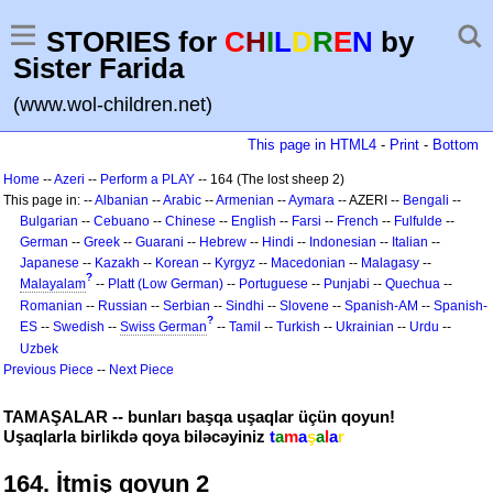
STORIES for
C
H
I
L
D
R
E
N
by
Sister Farida
(www.wol-children.net)
This page in HTML4
-
Print
-
Bottom
Home
--
Azeri
--
Perform a PLAY
-- 164 (The lost sheep 2)
This page in: --
Albanian
--
Arabic
--
Armenian
--
Aymara
-- AZERI --
Bengali
--
Bulgarian
--
Cebuano
--
Chinese
--
English
--
Farsi
--
French
--
Fulfulde
--
German
--
Greek
--
Guarani
--
Hebrew
--
Hindi
--
Indonesian
--
Italian
--
Japanese
--
Kazakh
--
Korean
--
Kyrgyz
--
Macedonian
--
Malagasy
--
?
Malayalam
--
Platt (Low German)
--
Portuguese
--
Punjabi
--
Quechua
--
Romanian
--
Russian
--
Serbian
--
Sindhi
--
Slovene
--
Spanish-AM
--
Spanish-
?
ES
--
Swedish
--
Swiss German
--
Tamil
--
Turkish
--
Ukrainian
--
Urdu
--
Uzbek
Previous Piece
--
Next Piece
TAMAŞALAR -- bunları başqa uşaqlar üçün qoyun!
Uşaqlarla birlikdə qoya biləcəyiniz
t
a
m
a
ş
a
l
a
r
164. İtmiş qoyun 2