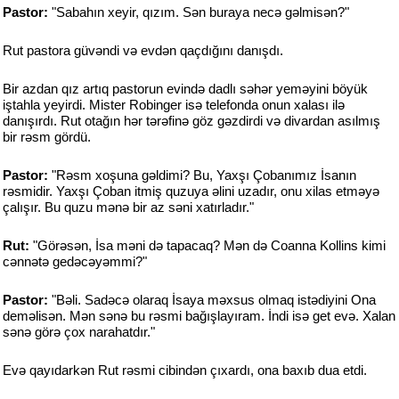
Pastor:
"Sabahın xeyir, qızım. Sən buraya necə gəlmisən?"
Rut pastora güvəndi və evdən qaçdığını danışdı.
Bir azdan qız artıq pastorun evində dadlı səhər yeməyini böyük
iştahla yeyirdi. Mister Robinger isə telefonda onun xalası ilə
danışırdı. Rut otağın hər tərəfinə göz gəzdirdi və divardan asılmış
bir rəsm gördü.
Pastor:
"Rəsm xoşuna gəldimi? Bu, Yaxşı Çobanımız İsanın
rəsmidir. Yaxşı Çoban itmiş quzuya əlini uzadır, onu xilas etməyə
çalışır. Bu quzu mənə bir az səni xatırladır."
Rut:
"Görəsən, İsa məni də tapacaq? Mən də Coanna Kollins kimi
cənnətə gedəcəyəmmi?"
Pastor:
"Bəli. Sadəcə olaraq İsaya məxsus olmaq istədiyini Ona
deməlisən. Mən sənə bu rəsmi bağışlayıram. İndi isə get evə. Xalan
sənə görə çox narahatdır."
Evə qayıdarkən Rut rəsmi cibindən çıxardı, ona baxıb dua etdi.