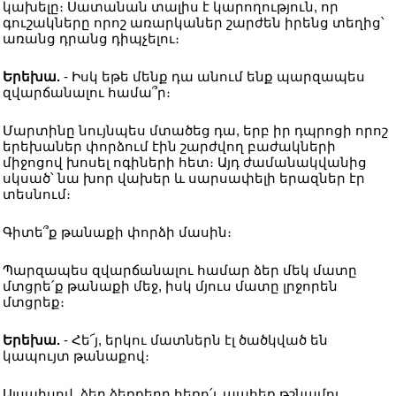
կախելը։ Սատանան տալիս է կարողություն, որ
գուշակները որոշ առարկաներ շարժեն իրենց տեղից՝
առանց դրանց դիպչելու։
Երեխա.
- Իսկ եթե մենք դա անում ենք պարզապես
զվարճանալու համա՞ր։
Մարտինը նույնպես մտածեց դա, երբ իր դպրոցի որոշ
երեխաներ փորձում էին շարժվող բաժակների
միջոցով խոսել ոգիների հետ։ Այդ ժամանակվանից
սկսած՝ նա խոր վախեր և սարսափելի երազներ էր
տեսնում։
Գիտե՞ք թանաքի փորձի մասին։
Պարզապես զվարճանալու համար ձեր մեկ մատը
մտցրե՛ք թանաքի մեջ, իսկ մյուս մատը լրջորեն
մտցրեք։
Երեխա.
- Հե՜յ, երկու մատներն էլ ծածկված են
կապույտ թանաքով։
Այսպիսով, ձեր ձեռքերը հեռո՛ւ պահեք թշնամու