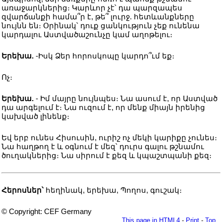
առաջարկներից։ Կարևոր չէ՝ դա պարզապես
զվարճանքի համա՞ր է, թե՞ լուրջ. հետևանքները
նույնն են։ Օրինակ՝ դուք ցանկություն չեք ունենա
կարդալու Աստվածաշունչը կամ աղոթելու։
Երեխա.
-Իսկ Ձեր հորոսկոպը կարդո՞ւմ եք։
Ոչ։
Երեխա.
- Իմ մայրը նույնպես։ Նա ասում է, որ Աստված
դա արգելում է։ Նա ուզում է, որ մենք միայն իրենից
կախված լինենք։
Եվ երբ ունես Հիսուսին, ուրիշ ոչ մեկի կարիքը չունես։
Նա հաղթող է և օգնում է մեզ՝ դուրս գալու թշնամու
ծուղակներից։ Նա սիրում է քեզ և կպաշտպանի քեզ։
Հերոսներ՝
հեղինակ, երեխա, Պողոս, գուշակ։
© Copyright: CEF Germany
This page in HTML4
-
Print
-
Top