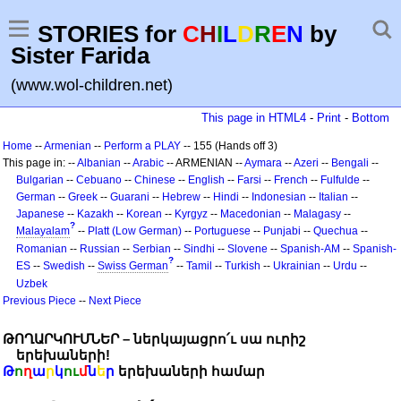
STORIES for
C
H
I
L
D
R
E
N
by
Sister Farida
(www.wol-children.net)
This page in HTML4
-
Print
-
Bottom
Home
--
Armenian
--
Perform a PLAY
-- 155 (Hands off 3)
This page in: --
Albanian
--
Arabic
-- ARMENIAN --
Aymara
--
Azeri
--
Bengali
--
Bulgarian
--
Cebuano
--
Chinese
--
English
--
Farsi
--
French
--
Fulfulde
--
German
--
Greek
--
Guarani
--
Hebrew
--
Hindi
--
Indonesian
--
Italian
--
Japanese
--
Kazakh
--
Korean
--
Kyrgyz
--
Macedonian
--
Malagasy
--
?
Malayalam
--
Platt (Low German)
--
Portuguese
--
Punjabi
--
Quechua
--
Romanian
--
Russian
--
Serbian
--
Sindhi
--
Slovene
--
Spanish-AM
--
Spanish-
?
ES
--
Swedish
--
Swiss German
--
Tamil
--
Turkish
--
Ukrainian
--
Urdu
--
Uzbek
Previous Piece
--
Next Piece
ԹՈՂԱՐԿՈՒՄՆԵՐ – ներկայացրո՛ւ սա ուրիշ
երեխաների!
Թ
ո
ղ
ա
ր
կ
ու
մ
ն
ե
ր
երեխաների համար