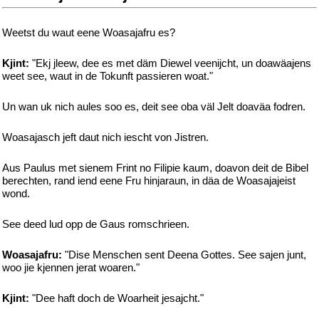
Weetst du waut eene Woasajafru es?
Kjint:
"Ekj jleew, dee es met däm Diewel veenijcht, un doawäajens
weet see, waut in de Tokunft passieren woat."
Un wan uk nich aules soo es, deit see oba väl Jelt doaväa fodren.
Woasajasch jeft daut nich iescht von Jistren.
Aus Paulus met sienem Frint no Filipie kaum, doavon deit de Bibel
berechten, rand iend eene Fru hinjaraun, in däa de Woasajajeist
wond.
See deed lud opp de Gaus romschrieen.
Woasajafru:
"Dise Menschen sent Deena Gottes. See sajen junt,
woo jie kjennen jerat woaren."
Kjint:
"Dee haft doch de Woarheit jesajcht."