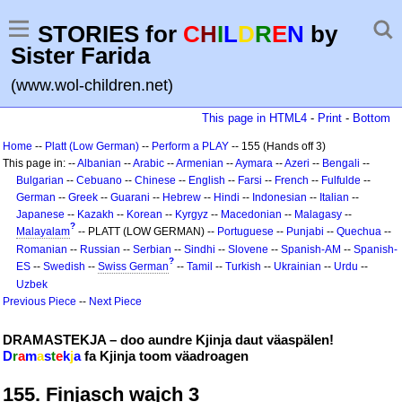
STORIES for
C
H
I
L
D
R
E
N
by
Sister Farida
(www.wol-children.net)
This page in HTML4
-
Print
-
Bottom
Home
--
Platt (Low German)
--
Perform a PLAY
-- 155 (Hands off 3)
This page in: --
Albanian
--
Arabic
--
Armenian
--
Aymara
--
Azeri
--
Bengali
--
Bulgarian
--
Cebuano
--
Chinese
--
English
--
Farsi
--
French
--
Fulfulde
--
German
--
Greek
--
Guarani
--
Hebrew
--
Hindi
--
Indonesian
--
Italian
--
Japanese
--
Kazakh
--
Korean
--
Kyrgyz
--
Macedonian
--
Malagasy
--
?
Malayalam
-- PLATT (LOW GERMAN) --
Portuguese
--
Punjabi
--
Quechua
--
Romanian
--
Russian
--
Serbian
--
Sindhi
--
Slovene
--
Spanish-AM
--
Spanish-
?
ES
--
Swedish
--
Swiss German
--
Tamil
--
Turkish
--
Ukrainian
--
Urdu
--
Uzbek
Previous Piece
--
Next Piece
DRAMASTEKJA – doo aundre Kjinja daut väaspälen!
D
r
a
m
a
s
t
e
k
j
a
fa Kjinja toom väadroagen
155. Finjasch wajch 3