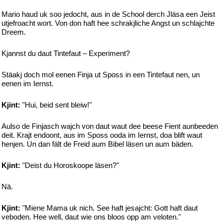
Mario haud uk soo jedocht, aus in de School derch Jläsa een Jeist
utjefroacht wort. Von don haft hee schrakjliche Angst un schlajchte
Dreem.
Kjannst du daut Tintefaut – Experiment?
Stäakj doch mol eenen Finja ut Sposs in een Tintefaut nen, un
eenen im Iernst.
Kjint:
"Hui, beid sent bleiw!"
Aulso de Finjasch wajch von daut waut dee beese Fient aunbeeden
deit. Krajt endoont, aus im Sposs ooda im Iernst, doa blift waut
henjen. Un dan fält de Freid aum Bibel läsen un aum bäden.
Kjint:
"Deist du Horoskoope läsen?"
Nä.
Kjint:
"Miene Mama uk nich. See haft jesajcht: Gott haft daut
veboden. Hee well, daut wie ons bloos opp am veloten."