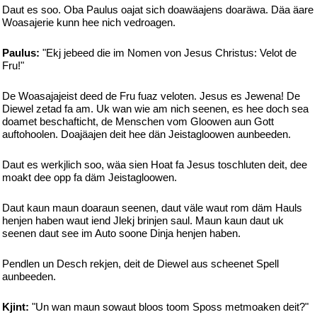
Daut es soo. Oba Paulus oajat sich doawäajens doaräwa. Däa äare
Woasajerie kunn hee nich vedroagen.
Paulus:
"Ekj jebeed die im Nomen von Jesus Christus: Velot de
Fru!"
De Woasajajeist deed de Fru fuaz veloten. Jesus es Jewena! De
Diewel zetad fa am. Uk wan wie am nich seenen, es hee doch sea
doamet beschafticht, de Menschen vom Gloowen aun Gott
auftohoolen. Doajäajen deit hee dän Jeistagloowen aunbeeden.
Daut es werkjlich soo, wäa sien Hoat fa Jesus toschluten deit, dee
moakt dee opp fa däm Jeistagloowen.
Daut kaun maun doaraun seenen, daut väle waut rom däm Hauls
henjen haben waut iend Jlekj brinjen saul. Maun kaun daut uk
seenen daut see im Auto soone Dinja henjen haben.
Pendlen un Desch rekjen, deit de Diewel aus scheenet Spell
aunbeeden.
Kjint:
"Un wan maun sowaut bloos toom Sposs metmoaken deit?"