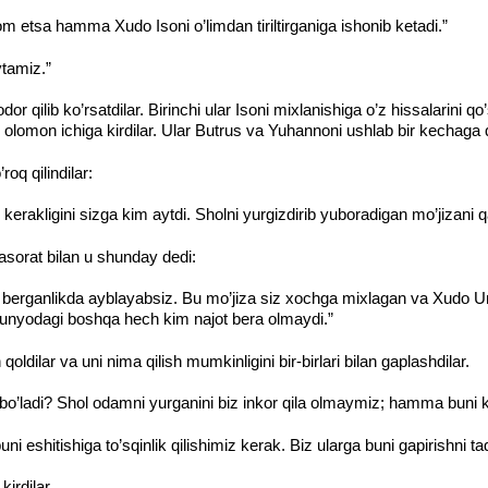
etsa hamma Xudo Isoni o’limdan tiriltirganiga ishonib ketadi.”
ytamiz.”
qvodor qilib ko’rsatdilar. Birinchi ular Isoni mixlanishiga o’z hissalarini q
olomon ichiga kirdilar. Ular Butrus va Yuhannoni ushlab bir kechaga 
oq qilindilar:
 kerakligini sizga kim aytdi. Sholni yurgizdirib yuboradigan mo’jizani 
Jasorat bilan u shunday dedi:
erganlikda ayblayabsiz. Bu mo’jiza siz xochga mixlagan va Xudo Uni qa
dunyodagi boshqa hech kim najot bera olmaydi.”
ldilar va uni nima qilish mumkinligini bir-birlari bilan gaplashdilar.
o’ladi? Shol odamni yurganini biz inkor qila olmaymiz; hamma buni k
i eshitishiga to’sqinlik qilishimiz kerak. Biz ularga buni gapirishni t
irdilar.