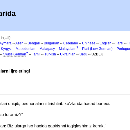
arida
in jail)
Aymara
--
Azeri
--
Bengali
--
Bulgarian
--
Cebuano
--
Chinese
--
English
--
Farsi
--
F
?
-
Kyrgyz
--
Macedonian
--
Malagasy
--
Malayalam
--
Platt (Low German)
--
Portugu
?
--
Swiss German
--
Tamil
--
Turkish
--
Ukrainian
--
Urdu
-- UZBEK
rni ijro eting!
a
ari chiqib, peshonalarini tirishtirib ko’zlarida hasad bor edi.
ab turamiz?”
n: Biz ularga Iso haqida gapirishni taqiqlashimiz kerak.”