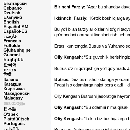
Български
Birinchi Farziy:
“Agar bu shunday davom 
Cebuano
Deutsch
Ελληνικά
Ikkinnchi Farziy:
“Kettik boshliqlarga a
English
Español-AM
Bu yo’l bilan farziylar o’zlarini to’g’ri ta
Español-ES
qo'mondoni ommani tinchlantirish uchun 
فارسی
Français
Fulfulde
Ertasi kun tongda Butrus va Yuhanno so’r
Gjuha shqipe
Guarani
Oliy Kengash:
“Siz guvohlik berishingiz
հայերեն
한국어
Butrus o’zini qo’rqishiga yo’l qo’ymadi. 
עברית
हिन्दी
Butrus:
“Siz bizni shol odamga yordam b
Italiano
Қазақша
Faqat Iso odamlarga najot bera oladi – 
Кыргызча
Македонски
Oliy Kengash Butrusni jasoratiga hayron qo
Malagasy
മലയാളം
Oliy Kengash:
“Bu odamni nima qilsak b
日本語
O‘zbek
Oliy Kengash:
“Lekin biz boshqalarga bun
Plattdüütsch
Português
پن٘جابی
Butrus va Yuhannoni yana ichkariga olib k