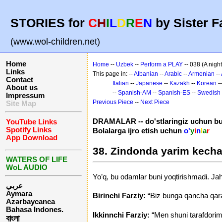
STORIES for
C
H
I
L
D
R
E
N
by Sister F
(www.wol-children.net)
Home
Home
--
Uzbek
--
Perform a PLAY
-- 038 (A night 
Links
This page in: --
Albanian
--
Arabic
--
Armenian
--
Contact
Italian
--
Japanese
--
Kazakh
--
Korean
-
About us
--
Spanish-AM
--
Spanish-ES
--
Swedish
Impressum
Previous Piece
--
Next Piece
Site Map
DRAMALAR -- do'stlaringiz uchun bula
YouTube Links
Spotify Links
Bolalarga ijro etish uchun
o'
y
i
n
l
a
r
App Download
38. Zindonda yarim kech
WATERS OF LIFE
WoL AUDIO
Yo’q, bu odamlar buni yoqtirishmadi. Jahll
عربي
Aymara
Birinchi Farziy:
“Biz bunga qancha qar
Azərbaycanca
Bahasa Indones.
Ikkinnchi Farziy:
“Men shuni tarafdorima
বাংলা