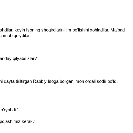
o’shdilar, keyin Isoning shogirdlarini jim bo’lishini xohladilar. Ma’bad
qamab qo’ydilar.
qanday qilyabsizlar?”
yta tiriltirgan Rabbiy Isoga bo’lgan imon orqali sodir bo’ldi.
o’ryabdi.”
aqiqlashimiz kerak.”