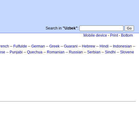
Search in
"Uzbek"
:
Mobile device
-
Print
-
Bottom
rench
--
Fulfulde
--
German
--
Greek
--
Guarani
--
Hebrew
--
Hindi
--
Indonesian
--
ese
--
Punjabi
--
Quechua
--
Romanian
--
Russian
--
Serbian
--
Sindhi
--
Slovene