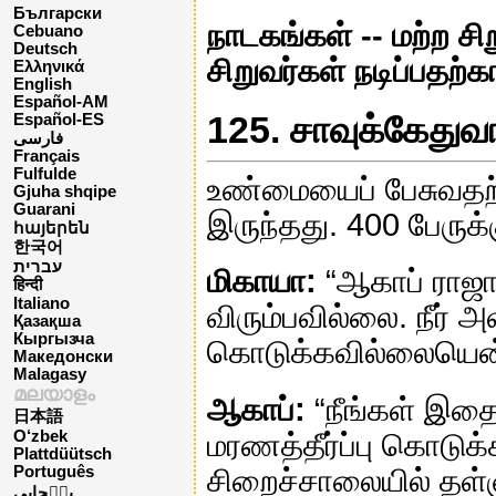
Български
நாடகங்கள் -- மற்ற சி
Cebuano
Deutsch
சிறுவர்கள் நடிப்பதற
Ελληνικά
English
Español-AM
125. சாவுக்கேதுவ
Español-ES
فارسی
Français
Fulfulde
உண்மையைப் பேசுவதற்
Gjuha shqipe
Guarani
இருந்தது. 400 பேருக
հայերեն
한국어
עברית
மிகாயா:
“ஆகாப் ராஜா
हिन्दी
Italiano
விரும்பவில்லை. நீர் 
Қазақша
Кыргызча
கொடுக்கவில்லையென்றா
Македонски
Malagasy
മലയാളം
ஆகாப்:
“நீங்கள் இதை
日本語
மரணத்தீர்ப்பு கொடு
O‘zbek
Plattdüütsch
சிறைச்சாலையில் தள்ள
Português
پن٘جابی