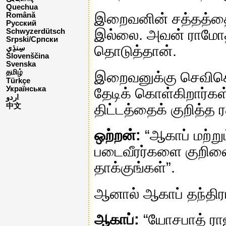
Quechua
இறைவனின் சத்தத்தைக்
Română
Русский
இல்லை. அவன் ராமோத் 
Schwyzerdütsch
Srpski/Српски
தொடுத்தான்.
Slovenščina
Svenska
தமிழ்
இறைவனுக்கு செவிகொ
Türkçe
Українська
தேடிக் கொள்கிறார்கள்
اردو
திட்டத்தைக் குறித்த
中文
ஒற்றன்:
“ஆகாப் மற்று
படைவீரர்களை குறிவை
தாக்குங்கள்”.
ஆனால் ஆகாப் தந்திரம
ஆகாப்:
“யோசபாத் ராஜ