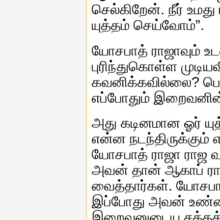
செல்கிறேன். நீர் உம
யுத்தம் செய்வோம்”.
யோசபாத் ராஜாவும் உ
புரிந்துகொள்ள முடி
கவனிக்கவில்லை? பொ
எப்போதும் இறைவனின
அது கடினமான ஓர் யுத
என்ன நடந்திருக்கும்
யோசபாத் ராஜா ராஜ வ
அவன் தான் ஆகாப் ர
வைத்தார்கள். யோசபாத
இப்போது அவன் உண்
இறைவனுடைய சத்தத்த