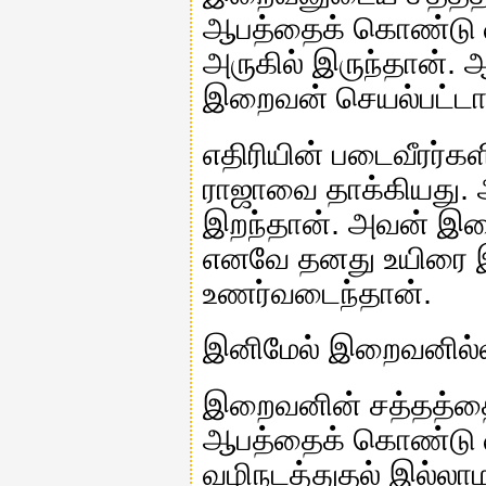
ஆபத்தைக் கொண்டு வர
அருகில் இருந்தான்.
இறைவன் செயல்பட்டார
எதிரியின் படைவீரர்க
ராஜாவை தாக்கியது. அ
இறந்தான். அவன் இற
எனவே தனது உயிரை இ
உணர்வடைந்தான்.
இனிமேல் இறைவனில்லா
இறைவனின் சத்தத்தைக
ஆபத்தைக் கொண்டு வ
வழிநடத்துதல் இல்லாம