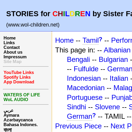
STORIES for
C
H
I
L
D
R
E
N
by Sister F
(www.wol-children.net)
Home
?
Home
--
Tamil
--
Perfo
Links
Contact
This page in: --
Albanian
About us
Impressum
Bengali
--
Bulgarian
Site Map
--
Fulfulde
--
Germa
YouTube Links
Indonesian
--
Italian
Spotify Links
App Download
Macedonian
--
Mala
WATERS OF LIFE
Portuguese
--
Punjab
WoL AUDIO
Sindhi
--
Slovene
--
عربي
?
German
-- TAMIL -
Aymara
Azərbaycanca
Previous Piece
--
Next P
Bahasa Indones.
বাংলা