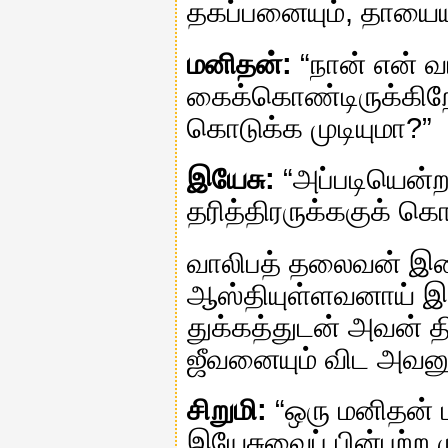
தகப்பனையும், தாயைய
மனிதன்:
“நான் என் வ
கைக்கொண்டிருக்கிறே
கொடுக்க முடியுமா?”
இயேசு:
“அப்படியென்ற
தரித்திரருக்ககுக் கொட
வாலிபத் தலைவன் இதை
ஆஸ்தியுள்ளவனாய் இரு
துக்கத்துடன் அவன் த
ஜீவனையும் விட அவனுக
சிறுமி:
“ஒரு மனிதன்
இயேசுவைப் பின்பற்ற 