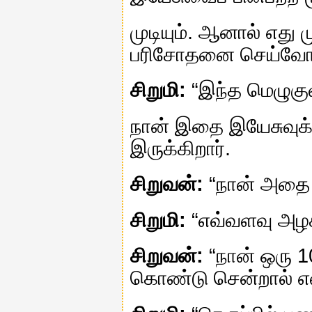
முடியும். ஆனால் எது 
பரிசோதனை செய்வோம
சிறுமி:
“இந்த மெழுகுவ
நான் இதை இயேசுவுக்க
இருக்கிறார்.
சிறுவன்:
“நான் அதை எர
சிறுமி:
“எவ்வளவு அழக
சிறுவன்:
“நான் ஒரு 1
கொண்டு சென்றால் எ