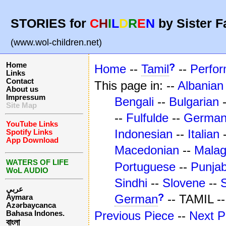
STORIES for
C
H
I
L
D
R
E
N
by Sister F
(www.wol-children.net)
Home
?
Home
--
Tamil
--
Perfo
Links
Contact
This page in: --
Albanian
About us
Impressum
Bengali
--
Bulgarian
Site Map
--
Fulfulde
--
Germa
YouTube Links
Indonesian
--
Italian
Spotify Links
App Download
Macedonian
--
Mala
WATERS OF LIFE
Portuguese
--
Punjab
WoL AUDIO
Sindhi
--
Slovene
--
عربي
?
German
-- TAMIL -
Aymara
Azərbaycanca
Previous Piece
--
Next P
Bahasa Indones.
বাংলা