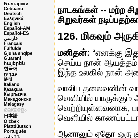
Български
நாடகங்கள் -- மற்ற சி
Cebuano
Deutsch
சிறுவர்கள் நடிப்பதற
Ελληνικά
English
Español-AM
126. மிகவும் அர
Español-ES
فارسی
Français
Fulfulde
மனிதன்:
“எனக்கு இது
Gjuha shqipe
Guarani
செய்ய நான் ஆயத்தம்
հայերեն
한국어
இந்த உலகில் நான் அத
עברית
हिन्दी
Italiano
வாலிப தலைவனின் வாழ
Қазақша
Кыргызча
வெளியில் யாருக்கும
Македонски
Malagasy
வெற்றியுள்ளவனாக, பா
മലയാളം
வெளியில் காணப்பட்டா
日本語
O‘zbek
Plattdüütsch
ஆனாலும் ஏதோ ஒரு க
Português
پن٘جابی