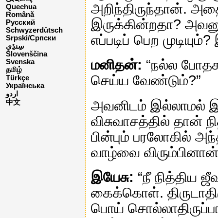
அறிந்திருந்தான். அத
Quechua
Română
இருக்கின்றதா? அவன
Русский
Schwyzerdütsch
எப்படிப் பெற முடியும
Srpski/Српски
Slovenščina
மனிதன்:
“நல்ல போதக
Svenska
தமிழ்
செய்ய வேண்டும்?”
Türkçe
Українська
اردو
அவனிடம் இல்லாமல் இர
中文
விசுவாசத்தில் தான் நி
பின்பும் பரலோகில் அ
வாழ்வை விரும்பினான்
இயேசு:
“நீ நித்திய 
கைக்கொள். திருடாதிர
பொய் சொல்லாதிருப்ப