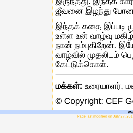
இருந்தது. இந்தக் க
ஜீவனை இழந்து போன
இந்தக் கதை இப்படி 
உள்ள உன் வாழ்வு மகி
நான் நம்புகிறேன். இ
வாழ்வில் முதலிடம் ப
கேட்டுக்கொள்.
மக்கள்:
உரையாளர், மன
© Copyright: CEF 
ww
Page last modified on July 27, 20