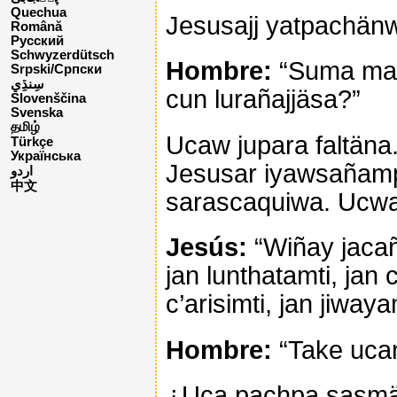
Quechua
Jesusajj yatpachän
Română
Русский
Schwyzerdütsch
Hombre:
“Suma maes
Srpski/Српски
cun lurañajjäsa?”
Slovenščina
Svenska
தமிழ்
Ucaw jupara faltäna.
Türkçe
Українська
Jesusar iyawsañampiw 
اردو
中文
sarascaquiwa. Ucwa
Jesús:
“Wiñay jaca
jan lunthatamti, jan
c’arisimti, jan jiwa
Hombre:
“Take ucan
¿Uca pachpa sasmä