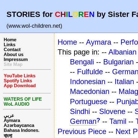
STORIES for
C
H
I
L
D
R
E
N
by Sister F
(www.wol-children.net)
Home
Home
--
Aymara
--
Perf
Links
Contact
This page in: --
Albanian
About us
Impressum
Bengali
--
Bulgarian
Site Map
--
Fulfulde
--
Germa
YouTube Links
Indonesian
--
Italian
Spotify Links
App Download
Macedonian
--
Mala
WATERS OF LIFE
Portuguese
--
Punjab
WoL AUDIO
Sindhi
--
Slovene
--
عربي
?
German
--
Tamil
--
Aymara
Azərbaycanca
Previous Piece
--
Next P
Bahasa Indones.
বাংলা