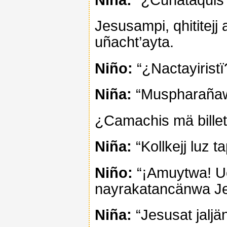
Jesusampi, qhititej
uñacht’ayta.
Niño:
“¿Nactayiristï
Niña:
“Muspharañaw 
¿Camachis mä billet
Niña:
“Kollkejj luz t
Niño:
“¡Amuytwa! Uc
nayrakatancänwa Jes
Niña:
“Jesusat jaljä