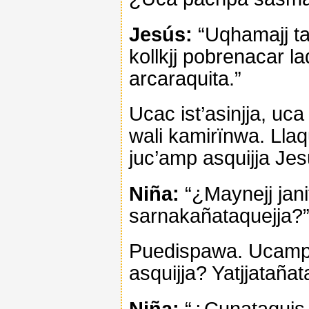
Jesús:
“Uqhamajj ta
kollkjj pobrenacar l
arcaraquita.”
Ucac ist’asinjja, uc
wali kamirïnwa. Llaq
juc’amp asquijja Jes
Niña:
“¿Maynejj jan
sarnakañataquejja?
Puedispawa. Ucampis
asquijja? Yatjjatañat
Niña:
“¿Cunataquis 