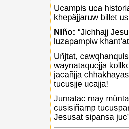
Ucampis uca historia
khepäjjaruw billet us
Niño:
“Jichhajj Jesu
luzapampiw khant’at
Uñjtat, cawqhanquis
waynataquejja kollk
jacañjja chhakhayasp
tucusjje ucajja!
Jumatac may münta.
cusisiñamp tucuspan
Jesusat sipansa juc