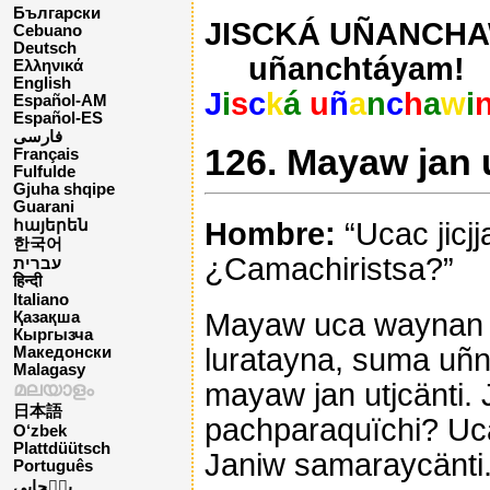
Български
JISCKÁ UÑANCHAW
Cebuano
Deutsch
uñanchtáyam!
Ελληνικά
English
J
i
s
c
k
á
u
ñ
a
n
c
h
a
w
i
Español-AM
Español-ES
فارسی
126. Mayaw jan u
Français
Fulfulde
Gjuha shqipe
Guarani
Hombre:
“Ucac jicjja
հայերեն
한국어
¿Camachiristsa?”
עברית
हिन्दी
Italiano
Mayaw uca waynan ja
Қазақша
Кыргызча
luratayna, suma uñn
Македонски
Malagasy
mayaw jan utjcänti. 
മലയാളം
日本語
pachparaquïchi? Uca
O‘zbek
Plattdüütsch
Janiw samaraycänti.
Português
پن٘جابی