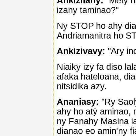
Ankizilahy:
"Mety h
izany taminao?"
Ny STOP ho ahy dia 
Andriamanitra ho ST
Ankizivavy:
"Ary in
Niaiky izy fa diso l
afaka hateloana, dia
nitsidika azy.
Ananiasy:
"Ry Saol
ahy ho atỳ aminao, 
ny Fanahy Masina i
dianao eo amin'ny fi