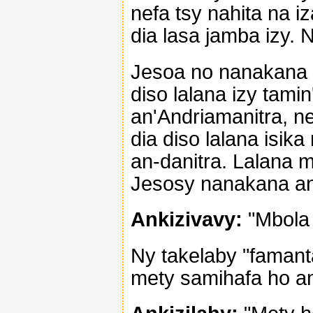
nefa tsy nahita na i
dia lasa jamba izy. 
Jesoa no nanakana a
diso lalana izy tamin
an'Andriamanitra, ne
dia diso lalana isika
an-danitra. Lalana 
Jesosy nanakana an'
Ankizivavy:
"Mbola 
Ny takelaby "famant
mety samihafa ho an'