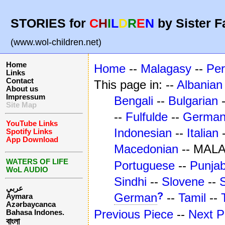
STORIES for
C
H
I
L
D
R
E
N
by Sister F
(www.wol-children.net)
Home
Home
--
Malagasy
--
Per
Links
Contact
This page in: --
Albanian
About us
Impressum
Bengali
--
Bulgarian
Site Map
--
Fulfulde
--
Germa
YouTube Links
Indonesian
--
Italian
Spotify Links
App Download
Macedonian
-- MAL
WATERS OF LIFE
Portuguese
--
Punjab
WoL AUDIO
Sindhi
--
Slovene
--
عربي
?
German
--
Tamil
--
Aymara
Azərbaycanca
Previous Piece
--
Next P
Bahasa Indones.
বাংলা