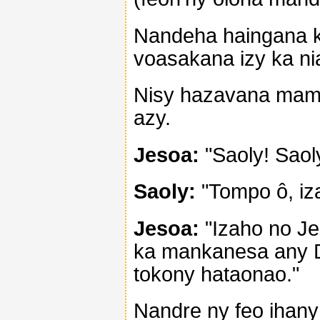
Nandeha haingana k
voasakana izy ka nia
Nisy hazavana mamir
azy.
Jesoa:
"Saoly! Saol
Saoly:
"Tompo ô, iz
Jesoa:
"Izaho no Je
ka mankanesa any D
tokony hataonao."
Nandre ny feo ihany 