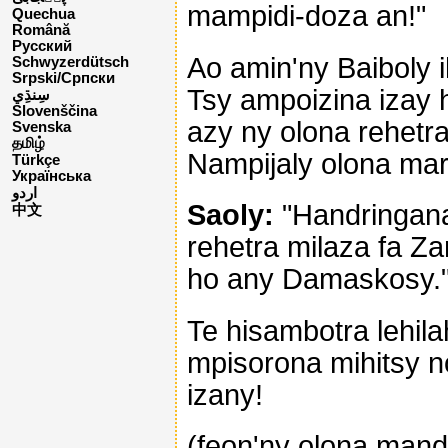
mampidi-doza an!"
Quechua
Română
Русский
Ao amin'ny Baiboly i
Schwyzerdütsch
Srpski/Српски
Tsy ampoizina izay 
Slovenščina
azy ny olona rehetr
Svenska
தமிழ்
Nampijaly olona maro
Türkçe
Українська
اردو
Saoly:
"Handringana 
中文
rehetra milaza fa Za
ho any Damaskosy.
Te hisambotra lehila
mpisorona mihitsy 
izany!
(feon'ny olona man