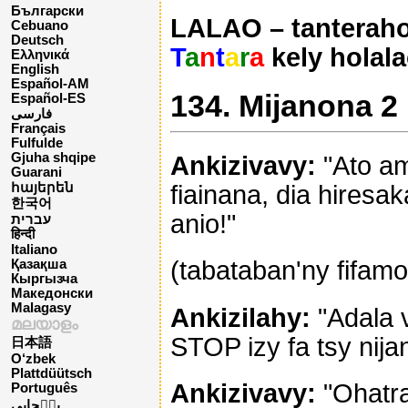
Български
LALAO – tanteraho
Cebuano
Deutsch
T
a
n
t
a
r
a
kely holala
Ελληνικά
English
Español-AM
134. Mijanona 2
Español-ES
فارسی
Français
Fulfulde
Gjuha shqipe
Ankizivavy:
"Ato am
Guarani
fiainana, dia hires
հայերեն
한국어
anio!"
עברית
हिन्दी
Italiano
(tabataban'ny fifamo
Қазақша
Кыргызча
Македонски
Malagasy
Ankizilahy:
"Adala 
മലയാളം
STOP izy fa tsy nija
日本語
O‘zbek
Plattdüütsch
Ankizivavy:
"Ohatra
Português
پن٘جابی