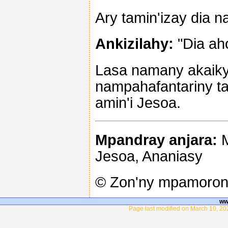
Ary tamin'izay dia na
Ankizilahy:
"Dia ah
Lasa namany akaiky 
nampahafantariny t
amin'i Jesoa.
Mpandray anjara:
M
Jesoa, Ananiasy
© Zon'ny mpamoron
ww
Page last modified on March 10, 20