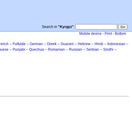
Search in
"Kyrgyz"
:
Mobile device
-
Print
-
Bottom
rench
--
Fulfulde
--
German
--
Greek
--
Guarani
--
Hebrew
--
Hindi
--
Indonesian
--
guese
--
Punjabi
--
Quechua
--
Romanian
--
Russian
--
Serbian
--
Sindhi
--