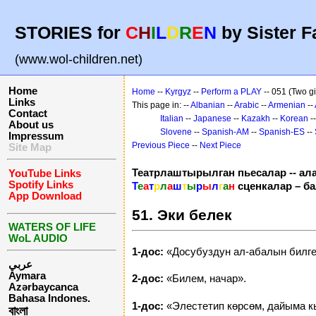
STORIES for
C
H
I
L
D
R
E
N
by Sister F
(www.wol-children.net)
Home
Home
--
Kyrgyz
--
Perform a PLAY
-- 051 (Two gi
Links
This page in: --
Albanian
--
Arabic
--
Armenian
--
Contact
Italian
--
Japanese
--
Kazakh
--
Korean
-
About us
Slovene
--
Spanish-AM
--
Spanish-ES
--
Impressum
Previous Piece
--
Next Piece
Site Map
Театрлаштырылган пьесалар -- ал
YouTube Links
Spotify Links
Т
е
а
т
р
л
а
ш
т
ы
р
ы
л
г
а
н
сценкалар – б
App Download
51. Эки белек
WATERS OF LIFE
WoL AUDIO
1-дос:
«Досубуздун ал-абалын билге
عربي
Aymara
2-дос:
«Билем, начар».
Azərbaycanca
Bahasa Indones.
1-дос:
«Элестетип көрсөм, дайыма к
বাংলা