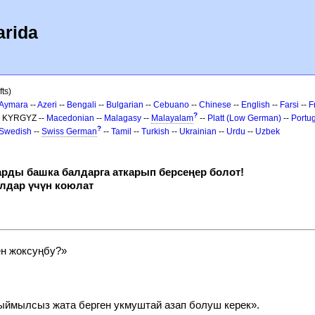
arida
fts)
Aymara
--
Azeri
--
Bengali
--
Bulgarian
--
Cebuano
--
Chinese
--
English
--
Farsi
--
F
?
- KYRGYZ --
Macedonian
--
Malagasy
--
Malayalam
--
Platt (Low German)
--
Portu
?
Swedish
--
Swiss German
--
Tamil
--
Turkish
--
Ukrainian
--
Urdu
--
Uzbek
арды башка балдарга аткарып берсеңер болот!
алдар үчүн коюлат
н жоксуңбу?»
ыймылсыз жата берген укмуштай азап болуш керек».