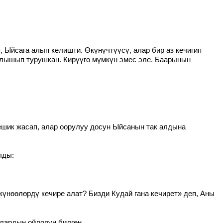
 Ыйсага алып келишти. Өкүнүчтүүсү, алар бир аз кечигип
гылышып турушкан. Кирүүгө мүмкүн эмес эле. Баарынын
ешик жасап, алар оорулуу досун Ыйсанын так алдына
лды:
күнөөлөрдү кечире алат? Бизди Кудай гана кечирет» деп, Аны
лардын ойлорун билген.