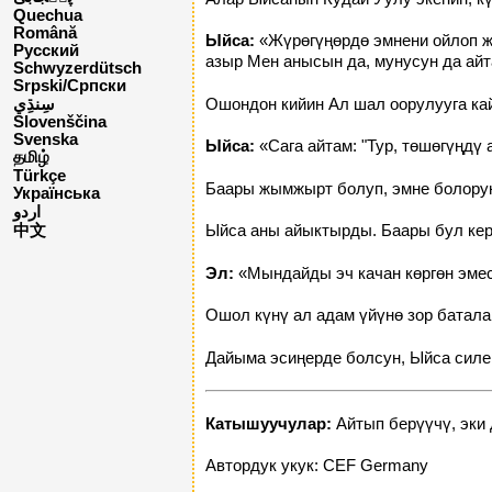
Quechua
Română
Ыйса:
«Жүрөгүңөрдө эмнени ойлоп жа
Русский
азыр Мен анысын да, мунусун да ай
Schwyzerdütsch
Srpski/Српски
Ошондон кийин Ал шал оорулууга к
Slovenščina
Svenska
Ыйса:
«Сага айтам: "Тур, төшөгүңдү а
தமிழ்
Türkçe
Баары жымжырт болуп, эмне болорун
Українська
اردو
Ыйса аны айыктырды. Баары бул кер
中文
Эл:
«Мындайды эч качан көргөн эмес
Ошол күнү ал адам үйүнө зор баталар
Дайыма эсиңерде болсун, Ыйса силер
Катышуучулар:
Айтып берүүчү, эки 
Автордук укук: CEF Germany