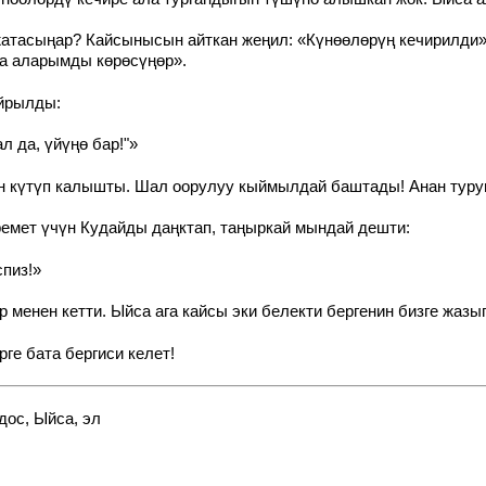
тасыңар? Кайсынысын айткан жеңил: «Күнөөлөрүң кечирилди» д
та аларымды көрөсүңөр».
айрылды:
л да, үйүңө бар!"»
 күтүп калышты. Шал оорулуу кыймылдай баштады! Анан туруп,
емет үчүн Кудайды даңктап, таңыркай мындай дешти:
пиз!»
 менен кетти. Ыйса ага кайсы эки белекти бергенин бизге жазы
ге бата бергиси келет!
дос, Ыйса, эл