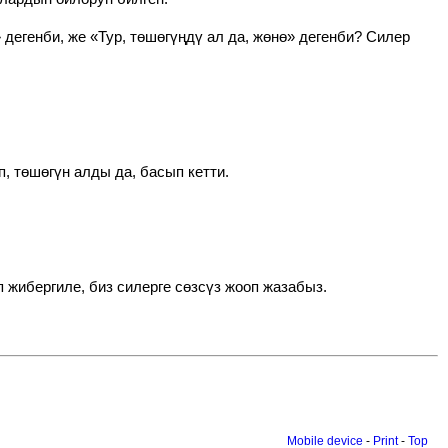
егенби, же «Тур, төшөгүңдү ал да, жөнө» дегенби? Силер
 төшөгүн алды да, басып кетти.
п жибергиле, биз силерге сөзсүз жооп жазабыз.
Mobile device
-
Print
-
Top