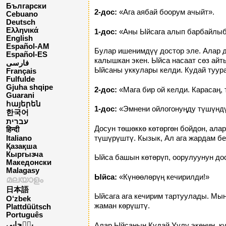
Български
2-дос:
«Ага аябай боорум ачыйт».
Cebuano
Deutsch
Ελληνικά
1-дос:
«Аны Ыйсага алып барбайлыбы
English
Español-AM
Булар ишенимдүү достор эле. Алар д
Español-ES
калышкан экен. Ыйса насаат сөз айт
فارسی
Ыйсаны уккулары келди. Кудай туура
Français
Fulfulde
Gjuha shqipe
2-дос:
«Мага бир ой келди. Карасаң, 
Guarani
հայերեն
1-дос:
«Эмнени ойлогонуңду түшүндүм
한국어
עברית
Досун төшөккө көтөргөн бойдон, ала
हिन्दी
түшүрүштү. Кызык, Ал ага жардам бе
Italiano
Қазақша
Кыргызча
Ыйса башын көтөрүп, оорулуунун до
Македонски
Malagasy
Ыйса:
«Күнөөлөрүң кечирилди!»
മലയാളം
日本語
Ыйсага ага кечирим тартуулады. Мын
O‘zbek
жаман көрүштү.
Plattdüütsch
Português
پن٘جابی
Алар Ыйсанын Кудай Уулу экенин, к