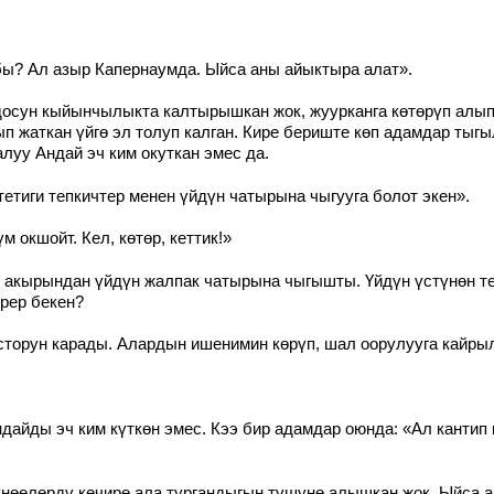
? Ал азыр Капернаумда. Ыйса аны айыктыра алат».
осун кыйынчылыкта калтырышкан жок, жуурканга көтөрүп алып,
ып жаткан үйгө эл толуп калган. Кире бериште көп адамдар ты
луу Андай эч ким окуткан эмес да.
тетиги тепкичтер менен үйдүн чатырына чыгууга болот экен».
 окшойт. Кел, көтөр, кеттик!»
р акырындан үйдүн жалпак чатырына чыгышты. Үйдүн үстүнөн т
рер бекен?
сторун карады. Алардын ишенимин көрүп, шал оорулууга кайры
дайды эч ким күткөн эмес. Кээ бир адамдар оюнда: «Ал кантип 
үнөөлөрдү кечире ала тургандыгын түшүнө алышкан жок. Ыйса а