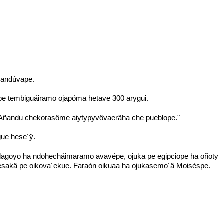
randúvape.
pe tembiguáiramo ojapóma hetave 300 arygui.
? Añandu chekorasôme aiytypyvôvaerâha che pueblope."
gue hese´ÿ.
endagoyo ha ndohecháimaramo avavépe, ojuka pe egipciope ha oñoty
Hesakâ pe oikova´ekue. Faraón oikuaa ha ojukasemo´â Moiséspe.