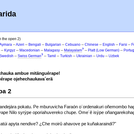
arida
n the open 2)
Aymara
--
Azeri
--
Bengali
--
Bulgarian
--
Cebuano
--
Chinese
--
English
--
Farsi
--
F
?
--
Kyrgyz
--
Macedonian
--
Malagasy
--
Malayalam
--
Platt (Low German)
--
Portu
?
Swedish
--
Swiss German
--
Tamil
--
Turkish
--
Ukrainian
--
Urdu
--
Uzbek
hauka ambue mitänguérape!
érape ojehechaukava´erä
ba 2
Ñandejára pokatu. Pe mburuvicha Faraón o´ordenakuri oñemombo hagu
ivape Nilo syrýpe oporiahuvereko chupe. Ome´ê isýpe oñangarekohag
túi apyta nendive? ¿Che moirû ahavove pe kuñakaraindi?"