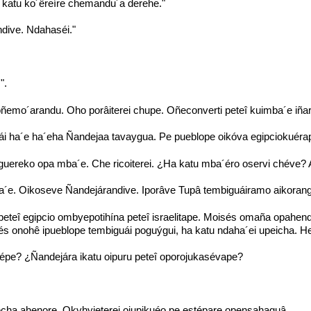
katu ko´êreíre chemandu´a derehe."
dive. Ndahaséi."
".
emo´arandu. Oho porâiterei chupe. Oñeconverti peteî kuimba´e iña
i ha´e ha´eha Ñandejaa tavaygua. Pe pueblope oikóva egipciokuéra
guereko opa mba´e. Che ricoiterei. ¿Ha katu mba´éro oservi chéve
´e. Oikoseve Ñandejárandive. Iporâve Tupâ tembiguáiramo aikoran
 peteî egipcio ombyepotihína peteî israelitape. Moisés omaña opah
és onohê ipueblope tembiguái poguýgui, ha katu ndaha´ei upeicha. 
e? ¿Ñandejára ikatu oipuru peteî oporojukasévape?
ha ahenore. Okyhyjeterei ojupikuéo pe estépare opensahaguâ.