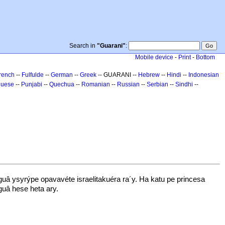
Search in
"Guarani"
:
Mobile device
-
Print
-
Bottom
rench
--
Fulfulde
--
German
--
Greek
-- GUARANI --
Hebrew
--
Hindi
--
Indonesian
guese
--
Punjabi
--
Quechua
--
Romanian
--
Russian
--
Serbian
--
Sindhi
--
â ysyrýpe opavavéte israelitakuéra ra´y. Ha katu pe princesa
uâ hese heta ary.