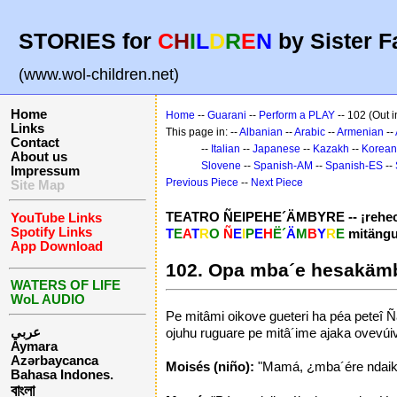
STORIES for
C
H
I
L
D
R
E
N
by Sister F
(www.wol-children.net)
Home
Home
--
Guarani
--
Perform a PLAY
-- 102 (Out i
Links
This page in: --
Albanian
--
Arabic
--
Armenian
--
Contact
--
Italian
--
Japanese
--
Kazakh
--
Korean
About us
Slovene
--
Spanish-AM
--
Spanish-ES
--
Impressum
Previous Piece
--
Next Piece
Site Map
TEATRO ÑEIPEHE´ÄMBYRE -- ¡rehec
YouTube Links
Spotify Links
T
E
A
T
R
O
Ñ
E
I
P
E
H
Ë´
Ä
M
B
Y
R
E
mitängu
App Download
102. Opa mba´e hesakäm
WATERS OF LIFE
WoL AUDIO
Pe mitâmi oikove gueteri ha péa peteî 
عربي
ojuhu ruguare pe mitâ´ime ajaka ovevú
Aymara
Azərbaycanca
Moisés (niño):
"Mamá, ¿mba´ére ndaika
Bahasa Indones.
বাংলা