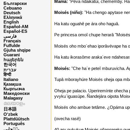
Mamá:
"Péva ndaikatúi, chememby. Ha 
Български
Cebuano
Moisés (niño):
"Ha chengo apytase nen
Deutsch
Ελληνικά
English
Ha katu oguahê pe ára oho haguâ.
Español-AM
Español-ES
Pe princesa omoî chupe herarâ "Moisés
فارسی
Français
Fulfulde
Moisés oho mbo´ehao iporâvévape ha oñ
Gjuha shqipe
Guarani
Ha katu ikorasôme araka´eve ndahesará
հայերեն
한국어
Moisés:
"Che ha´e peteî mburuvicha. A
עברית
हिन्दी
Tupâ mborayhúre Moisés oheja opa mba
Italiano
Қазақша
Кыргызча
Oheja pe palacio. Uperiremínte ohecha
Македонски
yvyku´iguasúpe. Ñandejára oipota Mois
Malagasy
മലയാളം
Moisés oho ambue tetâme. ¿Opáma upép
日本語
O‘zbek
(ovecha rasê)
Plattdüütsch
Português
پن٘جابی
40 ary pukukue Moisés oñangareko ovec