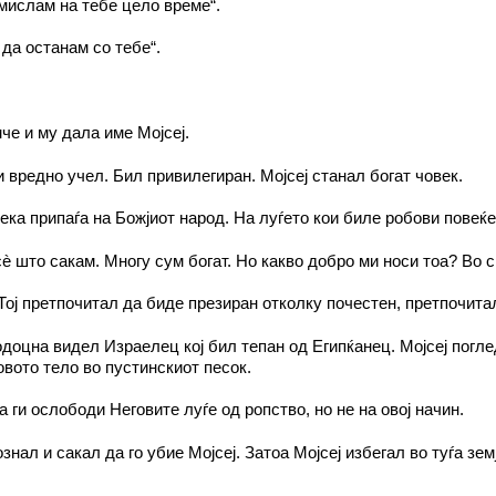
мислам на тебе цело време“.
да останам со тебе“.
е и му дала име Мојсеј.
 вредно учел. Бил привилегиран. Мојсеј станал богат човек.
ка припаѓа на Божјиот народ. На луѓето кои биле робови повеќе 
сè што сакам. Многу сум богат. Но какво добро ми носи тоа? Во 
 Тој претпочитал да биде презиран отколку почестен, претпочита
оцна видел Израелец кој бил тепан од Египќанец. Мојсеј погледн
овото тело во пустинскиот песок.
а ги ослободи Неговите луѓе од ропство, но не на овој начин.
знал и сакал да го убие Мојсеј. Затоа Мојсеј избегал во туѓа з