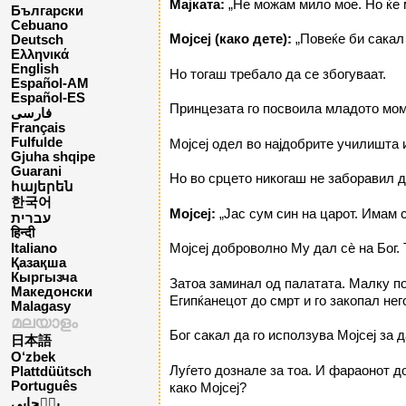
Мајката:
„Не можам мило мое. Но ќе 
Български
Cebuano
Мојсеј (како дете):
„Повеќе би сакал 
Deutsch
Ελληνικά
English
Но тогаш требало да се збогуваат.
Español-AM
Español-ES
Принцезата го посвоила младото момч
فارسی
Français
Fulfulde
Мојсеј одел во најдобрите училишта и
Gjuha shqipe
Guarani
Но во срцето никогаш не заборавил де
հայերեն
한국어
Мојсеј:
„Јас сум син на царот. Имам 
עברית
हिन्दी
Мојсеј доброволно Му дал сè на Бог.
Italiano
Қазақша
Кыргызча
Затоа заминал од палатата. Малку под
Македонски
Египќанецот до смрт и го закопал нег
Malagasy
മലയാളം
Бог сакал да го исползува Мојсеј за д
日本語
O‘zbek
Луѓето дознале за тоа. И фараонот до
Plattdüütsch
Português
како Мојсеј?
پن٘جابی