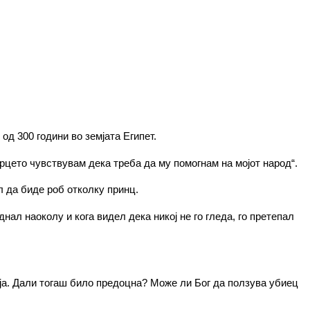
од 300 години во земјата Египет.
срцето чувствувам дека треба да му помогнам на мојот народ“.
л да биде роб отколку принц.
ал наоколу и кога видел дека никој не го гледа, го претепал
емја. Дали тогаш било предоцна? Може ли Бог да ползува убиец