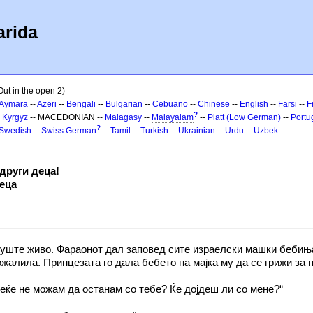
arida
Out in the open 2)
Aymara
--
Azeri
--
Bengali
--
Bulgarian
--
Cebuano
--
Chinese
--
English
--
Farsi
--
F
?
-
Kyrgyz
-- MACEDONIAN --
Malagasy
--
Malayalam
--
Platt (Low German)
--
Portu
?
Swedish
--
Swiss German
--
Tamil
--
Turkish
--
Ukrainian
--
Urdu
--
Uzbek
други деца!
деца
уште живо. Фараонот дал заповед сите израелски машки бебиња д
жалила. Принцезата го дала бебето на мајка му да се грижи за н
еќе не можам да останам со тебе? Ќе дојдеш ли со мене?“