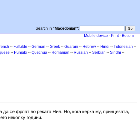
Search in
"Macedonian"
:
Mobile device
-
Print
-
Bottom
rench
--
Fulfulde
--
German
--
Greek
--
Guarani
--
Hebrew
--
Hindi
--
Indonesian
--
guese
--
Punjabi
--
Quechua
--
Romanian
--
Russian
--
Serbian
--
Sindhi
--
а се фрлат во реката Нил. Но, кога ќерка му, принцезата,
его неколку години.