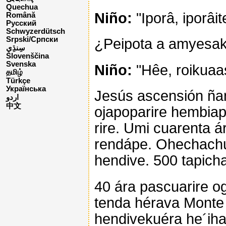
Quechua
Niño:
"Iporâ, iporâit
Română
Русский
Schwyzerdütsch
Srpski/Српски
¿Peipota a amyesa
Slovenščina
Svenska
Niño:
"Hêe, roikuaas
தமிழ்
Türkçe
Українська
Jesús ascensión ñ
اردو
中文
ojapoparire hembiap
rire. Umi cuarenta 
rendápe. Ohechachu
hendive. 500 tapich
40 ára pascuarire 
tenda hérava Monte 
hendivekuéra he´ih