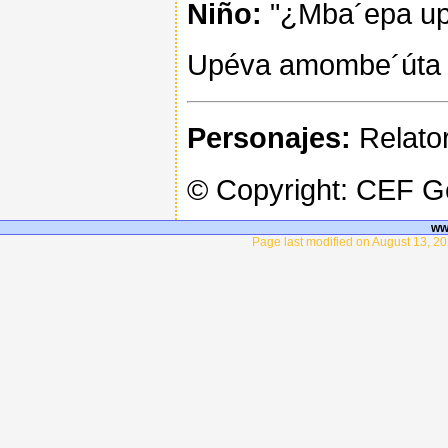
Niño:
"¿Mba´epa upe
Upéva amombe´úta 
Personajes:
Relator
© Copyright: CEF 
ww
Page last modified on August 13, 20