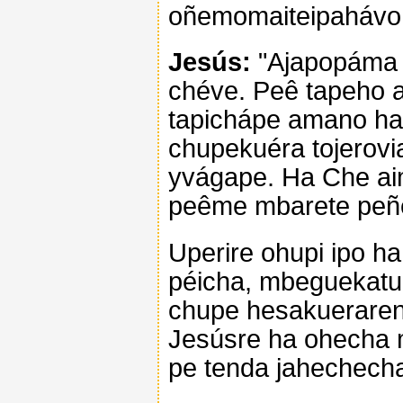
oñemomaiteipahávo
Jesús:
"Ajapopáma 
chéve. Peê tapeho 
tapichápe amano ha
chupekuéra tojerovi
yvágape. Ha Che ai
peême mbarete peñe
Uperire ohupi ipo h
péicha, mbeguekatum
chupe hesakuerare
Jesúsre ha ohecha
pe tenda jahechech