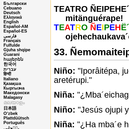
Български
TEATRO ÑEIPEHE´
Cebuano
Deutsch
mitänguérape!
Ελληνικά
English
T
E
A
T
R
O
Ñ
E
I
P
E
H
Ë
Español-AM
Español-ES
ojehechaukava´
فارسی
Français
Fulfulde
33. Ñemomaitei
Gjuha shqipe
Guarani
հայերեն
한국어
Niño:
"Iporâitépa, 
עברית
हिन्दी
aretérupi."
Italiano
Қазақша
Кыргызча
Niña:
"¿Mba´eichag
Македонски
Malagasy
മലയാളം
Niño:
"Jesús ojupi 
日本語
O‘zbek
Plattdüütsch
Niña:
"¿Ha mba´e h
Português
پن٘جابی