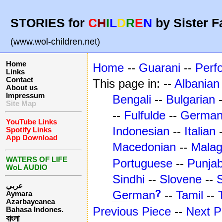
STORIES for
C
H
I
L
D
R
E
N
by Sister F
(www.wol-children.net)
Home
Home
--
Guarani
--
Perf
Links
Contact
This page in: --
Albanian
About us
Impressum
Bengali
--
Bulgarian
Site Map
--
Fulfulde
--
Germa
YouTube Links
Indonesian
--
Italian
Spotify Links
App Download
Macedonian
--
Mala
WATERS OF LIFE
Portuguese
--
Punjab
WoL AUDIO
Sindhi
--
Slovene
--
عربي
?
German
--
Tamil
--
Aymara
Azərbaycanca
Previous Piece
--
Next P
Bahasa Indones.
বাংলা