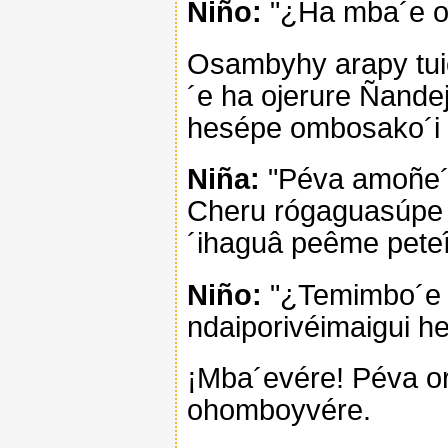
Niño:
"¿Ha mba´e o
Osambyhy arapy tu
´e ha ojerure Ñande
hesépe ombosako´i 
Niña:
"Péva amoñe´ê
Cheru rógaguasúpe 
´ihaguâ peême peteî
Niño:
"¿Temimbo´e 
ndaiporivéimaigui h
¡Mba´evére! Péva or
ohomboyvére.