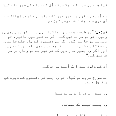
کیا جلد ہی شہر کے لوگوں کو اُن کے مرنے کی خبر ملے گی؟
بے اُمید ہو کر، وہ دور دور تک دیکھ رہے تھے۔ اچانک سے
اُن میں سے ایک نےخاموشی توڑ دی۔
کوڑھی:
’’ہر طرف موت سر پر منڈرا رہی ہے۔ اگر ہم یہیں پر
رہیں، تو ہم مر جائیں گے۔ اگر ہم شہر میں جائیں، تو
بھی ہم مر جائیں گے۔ اگر ہم دشمنوں کے پاس چلے جائیں،
ہو سکتا ہے شاید۔۔۔۔۔۔ شاید وہ ہمیں زندہ رہنے دیں۔
اور اگر وہ ہمیں مار دیں گے تو خیر ہے ہم وہاں پر مر
جائیں گے۔‘‘
اُن کے دلوں میں ایک اُمید سی جاگی۔
جب سورج غروب ہو گیا، تو وہ چھِپ کر دشمنوں کے ڈیرے کی
طرف چل دیے۔
وہ بہت زیادہ ڈرے ہوئے تھے!
وہ پہلے خیمے تک پہنچے۔
خیال سے! بالکل خاموش رہو!