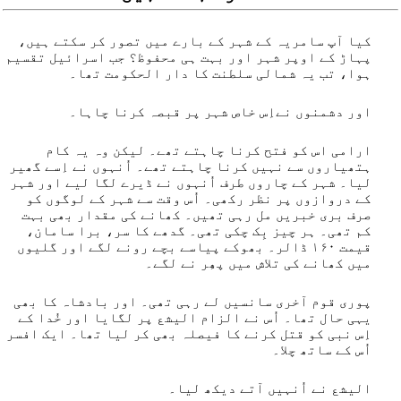
کیا آپ سامریہ کے شہر کے بارے میں تصور کر سکتے ہیں،
پہاڑ کے اوپر شہر اور بہت ہی محفوظ؟ جب اسرائیل تقسیم
ہوا، تب یہ شمالی سلطنت کا دار الحکومت تھا۔
اور دشمنوں نےاِس خاص شہر پر قبصہ کرنا چاہا۔
ارامی اس کو فتح کرنا چاہتے تھے۔ لیکن وہ یہ کام
ہتھیاروں سے نہیں کرنا چاہتے تھے۔ اُنہوں نے اِسے گھیر
لیا۔ شہر کے چاروں طرف اُنہوں نے ڈیرے لگا لیے اور شہر
کے دروازوں پر نظر رکھی۔ اُس وقت سے شہر کے لوگوں کو
صرف بری خبریں مل رہی تھیں۔ کھانے کی مقدار بھی بہت
کم تھی۔ ہر چیز بِک چکی تھی۔ گدھے کا سر، برا سامان،
قیمت ۰۶۱ ڈالر۔ بھوکے پیاسے بچے رونے لگے اور گلیوں
میں کھانے کی تلاش میں پھِر نے لگے۔
پوری قوم آخری سانسیں لے رہی تھی۔ اور بادشاہ کا بھی
یہی حال تھا۔ اُس نے الزام الیشع پر لگایا اور خُدا کے
اِس نبی کو قتل کرنے کا فیصلہ بھی کر لیا تھا۔ ایک افسر
اُس کے ساتھ چلا۔
الیشع نے اُنہیں آتے دیکھ لیا۔