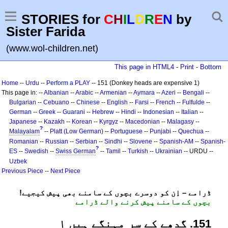
STORIES for
C
H
I
L
D
R
E
N
by
Sister Farida
(www.wol-children.net)
This page in HTML4
-
Print
-
Bottom
Home
--
Urdu
--
Perform a PLAY
-- 151 (Donkey heads are expensive 1)
This page in: --
Albanian
--
Arabic
--
Armenian
--
Aymara
--
Azeri
--
Bengali
--
Bulgarian
--
Cebuano
--
Chinese
--
English
--
Farsi
--
French
--
Fulfulde
--
German
--
Greek
--
Guarani
--
Hebrew
--
Hindi
--
Indonesian
--
Italian
--
Japanese
--
Kazakh
--
Korean
--
Kyrgyz
--
Macedonian
--
Malagasy
--
?
Malayalam
--
Platt (Low German)
--
Portuguese
--
Punjabi
--
Quechua
--
Romanian
--
Russian
--
Serbian
--
Sindhi
--
Slovene
--
Spanish-AM
--
Spanish-
?
ES
--
Swedish
--
Swiss German
--
Tamil
--
Turkish
--
Ukrainian
-- URDU --
Uzbek
Previous Piece
--
Next Piece
!ڈرامے – اِن کو دوسرے بچوں کے سامنے بھی پیش کیجیے
بچوں کے سامنے پیش کرنے والے ڈرامے
151. گدھے کے سر مہنگے ہیں ۱