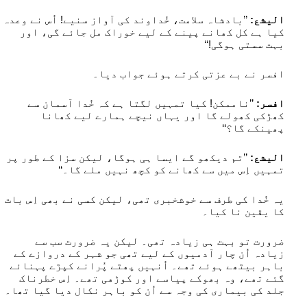
الیشع:
’’بادشاہ سلامت، خُداوند کی آواز سنیے! اُس نے وعدہ
کیا ہے کل کھانے پینے کے لیے خوراک مل جائے گی، اور
بہت سستی ہوگی!‘‘
افسر نے بے عزتی کرتے ہوئے جواب دیا۔
افسر:
’’ناممکن! کیا تمہیں لگتا ہے کہ خُدا آسمان سے
کھڑکی کھولے گا اور یہاں نیچے ہمارے لیے کھانا
پھینکے گا؟‘‘
الیشع:
’’تم دیکھو گے ایسا ہی ہوگا، لیکن سزا کے طور پر
تمہیں اِس میں سے کھانے کو کچھ نہیں ملے گا۔‘‘
یہ خُدا کی طرف سے خوشخبری تھی، لیکن کسی نے بھی اِس بات
کا یقین نا کیا۔
ضرورت تو بہت ہی زیادہ تھی۔ لیکن یہ ضرورت سب سے
زیادہ اُن چار آدمیوں کے لیے تھی جو شہر کے دروازے کے
باہر بیٹھے ہوئے تھے۔ اُنہیں پھٹے پُرانے کپڑے پہنائے
گئے تھے، وہ بھوکے پیاسے اور کوڑھی تھے۔ اِس خطرناک
جلد کی بیماری کی وجہ سے اُن کو باہر نکال دیا گیا تھا۔