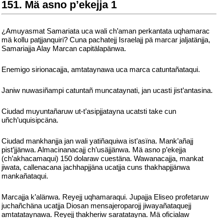
151. Mä asno p’ekejja 1
¿Amuyasmat Samariata uca wali ch’aman perkantata uqhamarac
mä kollu patjjanquiri? Cuna pachatejj Israelajj pä marcar jaljatänjja,
Samariajja Alay Marcan capitälapänwa.
Enemigo sirionacajja, amtataynawa uca marca catuntañataqui.
Janiw nuwasiñampi catuntañ muncataynati, jan ucasti jist’antasina.
Ciudad muyuntañaruw ut-t’asipjjatayna ucatsti take cun
uñch’uquisipcäna.
Ciudad mankhanjja jan wali yatiñaquiwa ist’asïna. Mank’añajj
pist’jjänwa. Almacinanacajj ch’usäjjänwa. Mä asno p’ekejja
(ch’akhacamaqui) 150 dolaraw cuestäna. Wawanacajja, mankat
jiwata, callenacana jachhapjjäna ucatjja cuns thakhapjjänwa
mankañataqui.
Marcajja k’alänwa. Reyejj uqhamaraqui. Jupajja Eliseo profetaruw
juchañchäna ucatjja Diosan mensajeroparojj jiwayañataquejj
amtatataynawa. Reyejj thakheriw saratatayna. Mä oficialaw