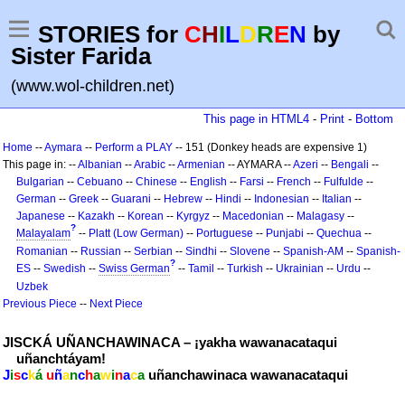
STORIES for
C
H
I
L
D
R
E
N
by
Sister Farida
(www.wol-children.net)
This page in HTML4
-
Print
-
Bottom
Home
--
Aymara
--
Perform a PLAY
-- 151 (Donkey heads are expensive 1)
This page in: --
Albanian
--
Arabic
--
Armenian
-- AYMARA --
Azeri
--
Bengali
--
Bulgarian
--
Cebuano
--
Chinese
--
English
--
Farsi
--
French
--
Fulfulde
--
German
--
Greek
--
Guarani
--
Hebrew
--
Hindi
--
Indonesian
--
Italian
--
Japanese
--
Kazakh
--
Korean
--
Kyrgyz
--
Macedonian
--
Malagasy
--
?
Malayalam
--
Platt (Low German)
--
Portuguese
--
Punjabi
--
Quechua
--
Romanian
--
Russian
--
Serbian
--
Sindhi
--
Slovene
--
Spanish-AM
--
Spanish-
?
ES
--
Swedish
--
Swiss German
--
Tamil
--
Turkish
--
Ukrainian
--
Urdu
--
Uzbek
Previous Piece
--
Next Piece
JISCKÁ UÑANCHAWINACA – ¡yakha wawanacataqui
uñanchtáyam!
J
i
s
c
k
á
u
ñ
a
n
c
h
a
w
i
n
a
c
a
uñanchawinaca wawanacataqui