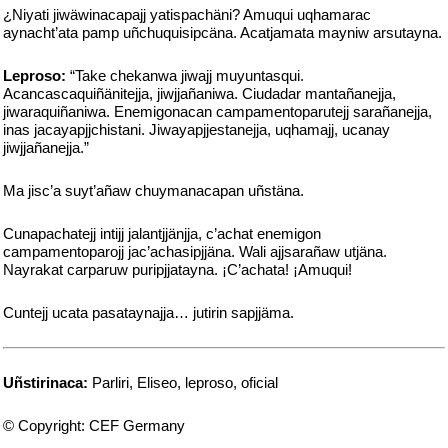
¿Niyati jiwäwinacapajj yatispachäni? Amuqui uqhamarac
aynacht’ata pamp uñchuquisipcäna. Acatjamata mayniw arsutayna.
Leproso:
“Take chekanwa jiwajj muyuntasqui.
Acancascaquiñänitejja, jiwjjañaniwa. Ciudadar mantañanejja,
jiwaraquiñaniwa. Enemigonacan campamentoparutejj sarañanejja,
inas jacayapjjchistani. Jiwayapjjestanejja, uqhamajj, ucanay
jiwjjañanejja.”
Ma jisc’a suyt’añaw chuymanacapan uñstäna.
Cunapachatejj intijj jalantjjänjja, c’achat enemigon
campamentoparojj jac’achasipjjäna. Wali ajjsarañaw utjäna.
Nayrakat carparuw puripjjatayna. ¡C’achata! ¡Amuqui!
Cuntejj ucata pasataynajja… jutirin sapjjäma.
Uñstirinaca:
Parliri, Eliseo, leproso, oficial
© Copyright: CEF Germany