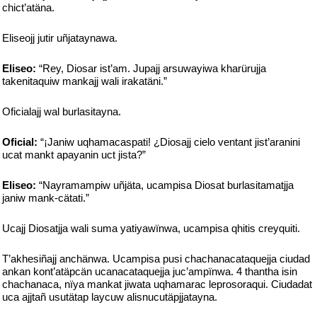
chict’atäna.
Eliseojj jutir uñjataynawa.
Eliseo:
“Rey, Diosar ist’am. Jupajj arsuwayiwa kharürujja
takenitaquiw mankajj wali irakatäni.”
Oficialajj wal burlasitayna.
Oficial:
“¡Janiw uqhamacaspati! ¿Diosajj cielo ventant jist’aranini
ucat mankt apayanin uct jista?”
Eliseo:
“Nayramampiw uñjäta, ucampisa Diosat burlasitamatjja
janiw mank-cätati.”
Ucajj Diosatjja wali suma yatiyawïnwa, ucampisa qhitis creyquiti.
T’akhesiñajj anchänwa. Ucampisa pusi chachanacataquejja ciudad
ankan kont’atäpcän ucanacataquejja juc’ampïnwa. 4 thantha isin
chachanaca, nïya mankat jiwata uqhamarac leprosoraqui. Ciudadat
uca ajjtañ usutätap laycuw alisnucutäpjjatayna.