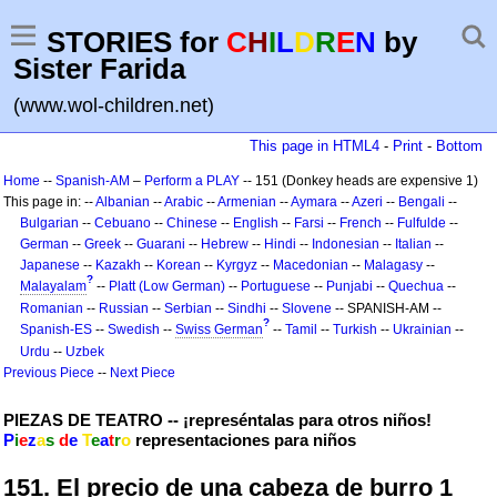
STORIES for
C
H
I
L
D
R
E
N
by
Sister Farida
(www.wol-children.net)
This page in HTML4
-
Print
-
Bottom
Home
--
Spanish-AM
–
Perform a PLAY
-- 151 (Donkey heads are expensive 1)
This page in: --
Albanian
--
Arabic
--
Armenian
--
Aymara
--
Azeri
--
Bengali
--
Bulgarian
--
Cebuano
--
Chinese
--
English
--
Farsi
--
French
--
Fulfulde
--
German
--
Greek
--
Guarani
--
Hebrew
--
Hindi
--
Indonesian
--
Italian
--
Japanese
--
Kazakh
--
Korean
--
Kyrgyz
--
Macedonian
--
Malagasy
--
?
Malayalam
--
Platt (Low German)
--
Portuguese
--
Punjabi
--
Quechua
--
Romanian
--
Russian
--
Serbian
--
Sindhi
--
Slovene
-- SPANISH-AM --
?
Spanish-ES
--
Swedish
--
Swiss German
--
Tamil
--
Turkish
--
Ukrainian
--
Urdu
--
Uzbek
Previous Piece
--
Next Piece
PIEZAS DE TEATRO -- ¡represéntalas para otros niños!
P
i
e
z
a
s
d
e
T
e
a
t
r
o
representaciones para niños
151. El precio de una cabeza de burro 1