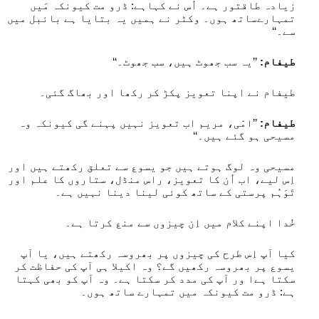
زیادہ طاقتور ہے۔ اُس نے کہاہے: ڈرو مت کیونکہ مَیں
تمہارےساتھ ہوں۔ وکٹر نے ہمیں یہ بتایا ہے بائبل میں
سے۔‘‘
طیفام:
’’یہ سب جھوٹ ہیں، سب جھوٹ۔‘‘
طیفام نے اپنا تعویز پکڑ کر رکھا اور بھاگ گئی۔
طیفام:
’’امّی، مریم اب تعویز نہیں پہنے گی کیونکہ وہ
مسیحی ہو گئے ہیں۔‘‘
مسیحی وہ لوگ ہوتے ہیں جو یسوع سے تعلق رکھتے ہیں اور
اِس لیے، اب اُن کا تعویز، راس منڈل، ستاروں کا علم اور
تَوَہُم پرستی کے ساتھ کوئی لینا دینا نہیں ہے۔
خُدا اپنے کلام میں اِن چیزوں سے منع کرتا ہے۔
کیا آپ اِس طرح کی چیزوں پر بھروسہ رکھتے ہیں، یا آپ
یسوع پر بھروسہ رکھیں گے؟ وہ اکیلا ہی آپ کی حفاظت کر
سکتا ہےا ور آپ کی مدد کر سکتا ہے۔ وہ آپ کو بھی کہتا
ہے: ڈرو مت کیونکہ میں تمہارے ساتھ ہوں۔