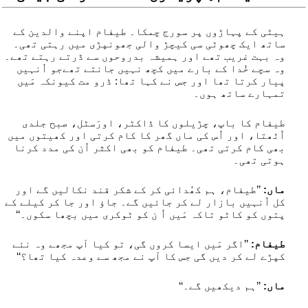
ہیٹی کے پہاڑوں پر سورج چمکا۔ طیفام اپنے والدین کے
ساتھ ایک چھوٹی سی کیچڑ والی جھونپڑی میں رہتی تھی۔
وہ بہت غریب تھے اور ہمیشہ بدروحوں سے ڈرتے رہتے تھے۔
وہ سچے خُدا کے بارے میں کچھ نہیں جانتے تھےجو اُنہیں
پیار کرتا تھا اور جس نے کہا تھا: ڈرو مت کیونکہ مَیں
تمہارے ساتھ ہوں۔
طیفام کا باپ، چڑیلوں کا ڈاکٹر، اورَسٹل، صبح جلدی
اُٹھتا، اور اُس کی ماں گھر کا کام کرتی اور کھیتوں میں
بھی کام کرتی تھی۔ طیفام کو بھی اکثر اُن کی مدد کرنا
ہوتی تھی۔
ماں:
’’طیفام، ہم کھُدائی کر کے شکر قند نکالیں گے اور
کل اُنہیں بازار لے کر جائیں گے۔ جاؤ اور جا کر کیلے کے
پتوں کو کاٹو تاکہ مَیں اُ ن کو ٹوکری میں بچھا سکوں۔‘‘
طیفام:
’’اگر مَیں ایسا کروں گی، تو کیا آپ مجھے وہ نئے
کپڑے لے کر دیں گی جس کا آپ نے مجھ سے وعدہ کیا تھا؟‘‘
ماں:
’’ہم دیکھیں گے۔‘‘