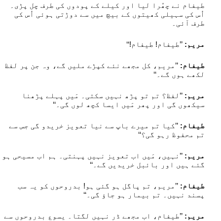
طیفام نے چھُرا لیا اور کیلے کے پودوں کی طرف چل پڑی۔
اُس کی سہیلی کھیتوں کے بیچ میں سے دوڑتی ہوئی اُس کی
طرف آئی۔
مریم:
’’طیفام! طیفام!‘‘
طیفام:
’’مریم، کل مجھے نئے کپڑے ملیں گے، وہ جن پر لفظ
لکھے ہوں گے۔‘‘
مریم:
’’لفظ؟ تم تو پڑھ نہیں سکتی۔ مَیں پہلے پڑھنا
سیکھوں گی اور پھر مَیں ایسا کچھ لوں گی۔‘‘
طیفام:
’’کیا تم میرے باپ سے نیا تعویز خریدو گی جس سے
تم محفوظ رہو گی؟‘‘
مریم:
’’نہیں، مَیں اب تعویز نہیں پہنتی۔ ہم اب مسیحی ہو
گئے ہیں اور بائبل خریدیں گے۔‘‘
طیفام:
’’مریم، تم پاگل ہو گئی ہو! بدروحوں کو یہ سب
پسند نہیں۔ تم بیمار ہو جاؤ گی۔‘‘
مریم:
’’طیفام، اب مجھے ڈر نہیں لگتا۔ یسوع بدروحوں سے