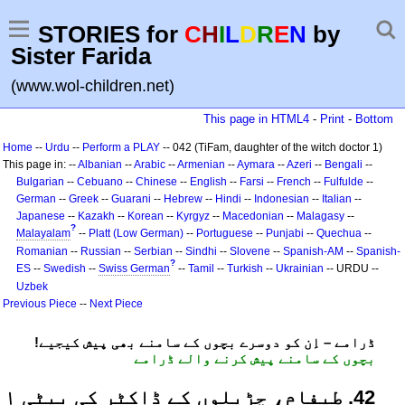
STORIES for
C
H
I
L
D
R
E
N
by
Sister Farida
(www.wol-children.net)
This page in HTML4
-
Print
-
Bottom
Home
--
Urdu
--
Perform a PLAY
-- 042 (TiFam, daughter of the witch doctor 1)
This page in: --
Albanian
--
Arabic
--
Armenian
--
Aymara
--
Azeri
--
Bengali
--
Bulgarian
--
Cebuano
--
Chinese
--
English
--
Farsi
--
French
--
Fulfulde
--
German
--
Greek
--
Guarani
--
Hebrew
--
Hindi
--
Indonesian
--
Italian
--
Japanese
--
Kazakh
--
Korean
--
Kyrgyz
--
Macedonian
--
Malagasy
--
?
Malayalam
--
Platt (Low German)
--
Portuguese
--
Punjabi
--
Quechua
--
Romanian
--
Russian
--
Serbian
--
Sindhi
--
Slovene
--
Spanish-AM
--
Spanish-
?
ES
--
Swedish
--
Swiss German
--
Tamil
--
Turkish
--
Ukrainian
-- URDU --
Uzbek
Previous Piece
--
Next Piece
!ڈرامے – اِن کو دوسرے بچوں کے سامنے بھی پیش کیجیے
بچوں کے سامنے پیش کرنے والے ڈرامے
24. طیفام، چڑیلوں کے ڈاکٹر کی بیٹی ۱