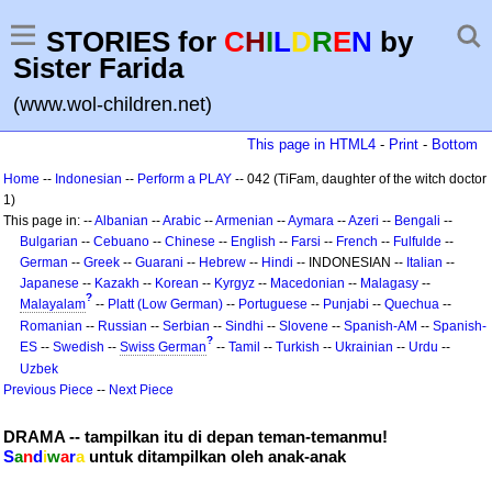
STORIES for
C
H
I
L
D
R
E
N
by
Sister Farida
(www.wol-children.net)
This page in HTML4
-
Print
-
Bottom
Home
--
Indonesian
--
Perform a PLAY
-- 042 (TiFam, daughter of the witch doctor
1)
This page in: --
Albanian
--
Arabic
--
Armenian
--
Aymara
--
Azeri
--
Bengali
--
Bulgarian
--
Cebuano
--
Chinese
--
English
--
Farsi
--
French
--
Fulfulde
--
German
--
Greek
--
Guarani
--
Hebrew
--
Hindi
-- INDONESIAN --
Italian
--
Japanese
--
Kazakh
--
Korean
--
Kyrgyz
--
Macedonian
--
Malagasy
--
?
Malayalam
--
Platt (Low German)
--
Portuguese
--
Punjabi
--
Quechua
--
Romanian
--
Russian
--
Serbian
--
Sindhi
--
Slovene
--
Spanish-AM
--
Spanish-
?
ES
--
Swedish
--
Swiss German
--
Tamil
--
Turkish
--
Ukrainian
--
Urdu
--
Uzbek
Previous Piece
--
Next Piece
DRAMA -- tampilkan itu di depan teman-temanmu!
S
a
n
d
i
w
a
r
a
untuk ditampilkan oleh anak-anak