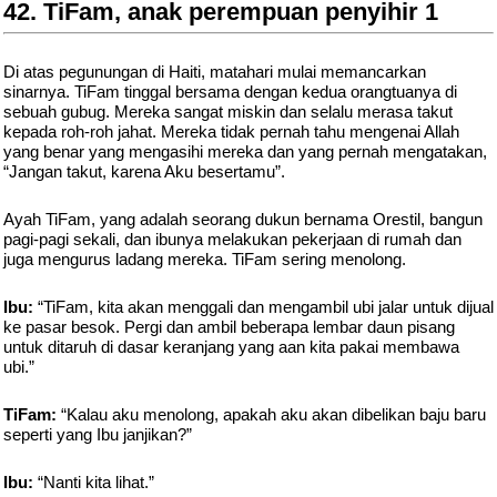
42. TiFam, anak perempuan penyihir 1
Di atas pegunungan di Haiti, matahari mulai memancarkan
sinarnya. TiFam tinggal bersama dengan kedua orangtuanya di
sebuah gubug. Mereka sangat miskin dan selalu merasa takut
kepada roh-roh jahat. Mereka tidak pernah tahu mengenai Allah
yang benar yang mengasihi mereka dan yang pernah mengatakan,
“Jangan takut, karena Aku besertamu”.
Ayah TiFam, yang adalah seorang dukun bernama Orestil, bangun
pagi-pagi sekali, dan ibunya melakukan pekerjaan di rumah dan
juga mengurus ladang mereka. TiFam sering menolong.
Ibu:
“TiFam, kita akan menggali dan mengambil ubi jalar untuk dijual
ke pasar besok. Pergi dan ambil beberapa lembar daun pisang
untuk ditaruh di dasar keranjang yang aan kita pakai membawa
ubi.”
TiFam:
“Kalau aku menolong, apakah aku akan dibelikan baju baru
seperti yang Ibu janjikan?”
Ibu:
“Nanti kita lihat.”