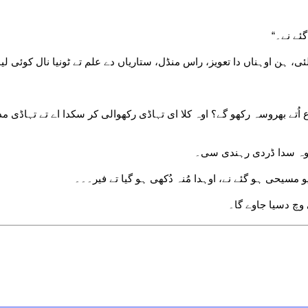
ئے نے۔“
ہن اوہناں دا تعویز، راس منڈل، ستاریاں دے علم تے ٹونیا نال کوئی لینا 
ُتے بھروسہ رکھو گے؟ اوہ کلا ای تہاڈی رکھوالی کر سکدا اے تے تہاڈی مدد
اوہ سدا ڈردی رہندی سی۔
یو مسیحی ہو گئے نے، اوہدا مُنہ دُکھی ہو گیا تے فیر۔۔۔
وچ دسیا جاوے گا۔