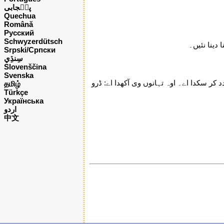
پن٘جابی
Quechua
Română
Русский
Schwyzerdütsch
دینا نئیں۔
Srpski/Српски
Slovenščina
Svenska
 کر سکدا اے۔ اوہ تہانوں وی آکھدا اے: ڈرو
தமிழ்
Türkçe
Українська
اردو
中文