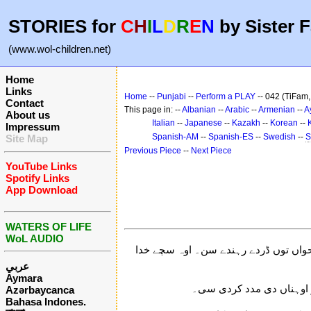
STORIES for
C
H
I
L
D
R
E
N
by Sister F
(www.wol-children.net)
Home
Links
Home
--
Punjabi
--
Perform a PLAY
-- 042 (TiFam,
Contact
This page in: --
Albanian
--
Arabic
--
Armenian
--
A
About us
Italian
--
Japanese
--
Kazakh
--
Korean
--
Impressum
Spanish-AM
--
Spanish-ES
--
Swedish
--
S
Site Map
Previous Piece
--
Next Piece
YouTube Links
Spotify Links
App Download
WATERS OF LIFE
WoL AUDIO
حواں توں ڈردے رہندے سن۔ اوہ سچے خدا
عربي
Aymara
ثر اوہناں دی مدد کردی سی۔
Azərbaycanca
Bahasa Indones.