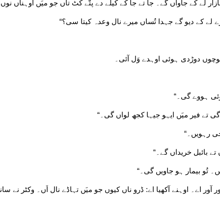
ر لے کے جاواں گے۔ جا تے جا کے کیلے دے پتّے کٹ تاں جو میَں اوہناں نو
 لے کے دیو گے جہدا تُساں میرے نال وعدہ کیتا سی؟“
یاںوچوں دوڑدی ہوئی اوہدے وَل آئی۔
وئی ہووے گی۔“
گی تے فیر میَں ایہو جیہا کجھ لواں گی۔“
بچی رہویں۔“
تے بائبل خریداں گے۔“
۔ تُو بیمار ہو جاویں گی۔“
آور اے۔ اوہنے آکھیا اے: ڈرو ناں کیوں جو میَں تہاڈے نال اَں۔ وکٹر نے سا