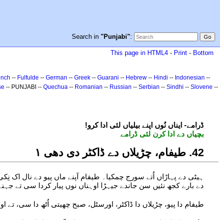
Search in
"Punjabi"
:
This page in HTML4
-
Print
-
Bottom
ench
--
Fulfulde
--
German
--
Greek
--
Guarani
--
Hebrew
--
Hindi
--
Indonesian
--
se
-- PUNJABI --
Quechua
--
Romanian
--
Russian
--
Serbian
--
Sindhi
--
Slovene
--
!ڈرامے- ایناں نُوں اپنے بیلیاں لئی ادا کرو
بچیاں دے ادا کرن لئی ڈرامے
24. طیفام، چڑیلاں دے ڈاکٹر دی دھی ۱
ہیٹی دے پہاڑاں اُتے سورج چمکیا۔ طیفام آپنے ماں پیو دے نال ا
دے بارے کجھ نئیں سن جاندے جیہڑا اوہناں نوں پیار کردا سی تے جہنے 
طیفام دا پیو، چڑیلاں دا ڈاکٹر، اورسٹل، صبح چھیتی اُٹھ دا سی، ت