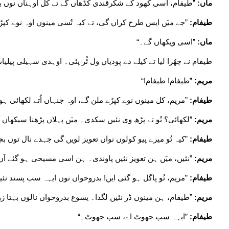
ماں:
”طیفام، اسی کھود کے شکرقندی کڈھاں گے تے کل اوہناں نوں بازا
طیفام:
”جے میَں ایس طرح کراں گی، تے کیہ تُسی مینوں اوہ نوے کپڑے
ماں:
”اسی ویکھاں گے۔“
طیفام نے چھُرا لیا تے کیلے دے پودیاں ول ٹُر پئی۔ اوہدی سہیلی پیل
مریم:
”طیفام! طیفام!“
طیفام:
”مریم، کل مینوں نوے کپڑے ملن گے، اوہ جنہاں اُتے لکھائی ہ
مریم:
”لکھائی؟ تُو تے پڑھ وی نئیں سکدی۔ میَں پہلاں پڑھنا سیکھاں 
طیفام:
”کیہ تُو میرے پیو کولوں نواں تعویز لویں گی جہدے نال توں 
مریم:
”نئیں، میَں ہن تعویز نئیں پاوندی۔ ہن اسی مسیحی ہو گئے اَں 
طیفام:
”مریم، تُو پاگل ہو گئی ایں! بدروحواں نوں ایہہ سب پسند نئیں
مریم:
”طیفام، ہن مینوں ڈر نئیں لگدا۔ یسوع بدروحواں نالوں بہتا زور 
طیفام:
”ایہہ سب جھوٹ اے، سب جھوٹ۔“