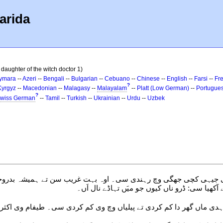
arida
 daughter of the witch doctor 1)
ymara
--
Azeri
--
Bengali
--
Bulgarian
--
Cebuano
--
Chinese
--
English
--
Farsi
--
Fr
?
Kyrgyz
--
Macedonian
--
Malagasy
--
Malayalam
--
Platt (Low German)
--
Portugue
?
wiss German
--
Tamil
--
Turkish
--
Ukrainian
--
Urdu
--
Uzbek
ک نِکی جیہی کچی جھگی وچ رہندی سی۔ اوہ بہت غریب سن تے ہمیشہ بدرو
آکھیا سی: ڈرو ناں کیوں جو میَں تہاڈے نال اَں۔
ے اوہدی ماں گھر دا کم کردی تے پیلیاں وچ وی کم کردی سی۔ طیفام وی اک