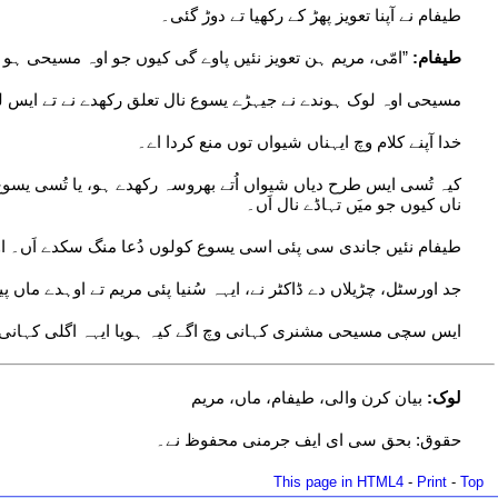
طیفام نے آپنا تعویز پھڑ کے رکھیا تے دوڑ گئی۔
طیفام:
”امّی، مریم ہن تعویز نئیں پاوے گی کیوں جو اوہ مسیحی ہو گ
مسیحی اوہ لوک ہوندے نے جیہڑے یسوع نال تعلق رکھدے نے تے ایس لئی، 
خدا آپنے کلام وچ ایہناں شیواں توں منع کردا اے۔
کیہ تُسی ایس طرح دیاں شیواں اُتے بھروسہ رکھدے ہو، یا تُسی یسوع ا
ناں کیوں جو میَں تہاڈے نال اَں۔
طیفام نئیں جاندی سی پئی اسی یسوع کولوں دُعا منگ سکدے اَں۔ 
جد اورسٹل، چڑیلاں دے ڈاکٹر نے، ایہہ سُنیا پئی مریم تے اوہدے ماں پ
ایس سچی مسیحی مشنری کہانی وچ اگے کیہ ہویا ایہہ اگلی کہانی 
لوک:
بیان کرن والی، طیفام، ماں، مریم
حقوق: بحق سی ای ایف جرمنی محفوظ نے۔
This page in HTML4
-
Print
-
Top