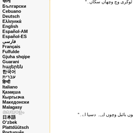
বাংলা
ں ٹوکری وچ وچھاں سکاں۔“
Български
Cebuano
Deutsch
Ελληνικά
English
Español-AM
Español-ES
فارسی
Français
Fulfulde
Gjuha shqipe
Guarani
հայերեն
한국어
עברית
हिन्दी
Italiano
Қазақша
Кыргызча
Македонски
Malagasy
മലയാളം
نوں بائبل وچوں ایہہ دسیا اے۔“
日本語
O‘zbek
Plattdüütsch
Português