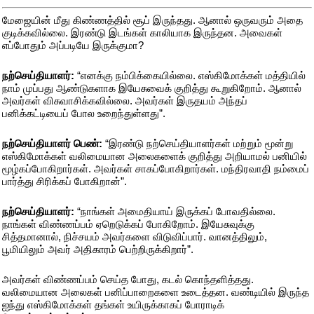
மேஜையின் மீது கிண்ணத்தில் சூப் இருந்தது. ஆனால் ஒருவரும் அதை
குடிக்கவில்லை. இரண்டு இடங்கள் காலியாக இருந்தன. அவைகள்
எப்போதும் அப்படியே இருக்குமா?
நற்செய்தியாளர்:
“எனக்கு நம்பிக்கையில்லை. எஸ்கிமோக்கள் மத்தியில்
நாம் முப்பது ஆண்டுகளாக இயேசுவைக் குறித்து கூறுகிறோம். ஆனால்
அவர்கள் விசுவாசிக்கவில்லை. அவர்கள் இருதயம் அந்தப்
பனிக்கட்டியைப் போல உறைந்துள்ளது”.
நற்செய்தியாளர் பெண்:
“இரண்டு நற்செய்தியாளர்கள் மற்றும் மூன்று
எஸ்கிமோக்கள் வலிமையான அலைகளைக் குறித்து அறியாமல் பனியில்
மூழ்கப்போகிறார்கள். அவர்கள் சாகப்போகிறார்கள். மந்திரவாதி நம்மைப்
பார்த்து சிரிக்கப் போகிறான்”.
நற்செய்தியாளர்:
“நாங்கள் அமைதியாய் இருக்கப் போவதில்லை.
நாங்கள் விண்ணப்பம் ஏறெடுக்கப் போகிறோம். இயேசுவுக்கு
சித்தமானால், நிச்சயம் அவர்களை விடுவிப்பார். வானத்திலும்,
பூமியிலும் அவர் அதிகாரம் பெற்றிருக்கிறார்”.
அவர்கள் விண்ணப்பம் செய்த போது, கடல் கொந்தளித்தது.
வலிமையான அலைகள் பனிப்பாறைகளை உடைத்தன. வண்டியில் இருந்த
ஐந்து எஸ்கிமோக்கள் தங்கள் உயிருக்காகப் போராடிக்