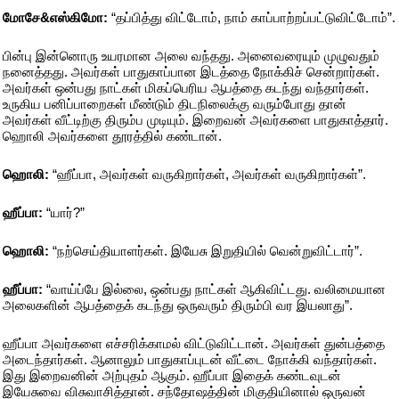
மோசே&எஸ்கிமோ:
“தப்பித்து விட்டோம், நாம் காப்பாற்றப்பட்டுவிட்டோம்”.
பின்பு இன்னொரு உயரமான அலை வந்தது. அனைவரையும் முழுவதும்
நனைத்தது. அவர்கள் பாதுகாப்பான இடத்தை நோக்கிச் சென்றார்கள்.
அவர்கள் ஒன்பது நாட்கள் மிகப்பெரிய ஆபத்தை கடந்து வந்தார்கள்.
உருகிய பனிப்பாறைகள் மீண்டும் திடநிலைக்கு வரும்போது தான்
அவர்கள் வீட்டிற்கு திரும்ப முடியும். இறைவன் அவர்களை பாதுகாத்தார்.
ஹொலி அவர்களை தூரத்தில் கண்டான்.
ஹொலி:
“ஹீப்பா, அவர்கள் வருகிறார்கள், அவர்கள் வருகிறார்கள்”.
ஹீப்பா:
“யார்?”
ஹொலி:
“நற்செய்தியாளர்கள். இயேசு இறுதியில் வென்றுவிட்டார்”.
ஹீப்பா:
“வாய்ப்பே இல்லை, ஒன்பது நாட்கள் ஆகிவிட்டது. வலிமையான
அலைகளின் ஆபத்தைக் கடந்து ஒருவரும் திரும்பி வர இயலாது”.
ஹீப்பா அவர்களை எச்சரிக்காமல் விட்டுவிட்டான். அவர்கள் துன்பத்தை
அடைந்தார்கள். ஆனாலும் பாதுகாப்புடன் வீட்டை நோக்கி வந்தார்கள்.
இது இறைவனின் அற்புதம் ஆகும். ஹீப்பா இதைக் கண்டவுடன்
இயேசுவை விசுவாசித்தான். சந்தோஷத்தின் மிகுதியினால் ஒருவன்