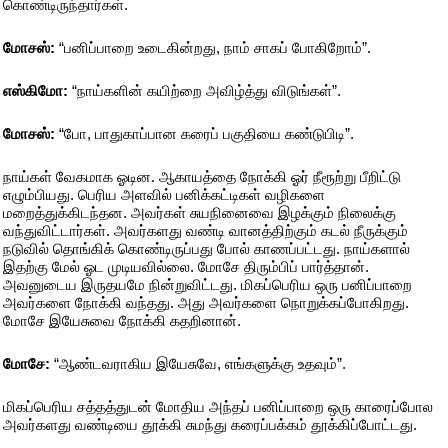
கொண்டிருந்தார்கள்.
மோசஸ்:
“பனிப்பாறை உடைகின்றது, நாம் சாகப் போகிறோம்”.
எஸ்கிமோ:
“நாய்களின் கயிற்றை அவிழ்த்து விடுங்கள்”.
மோசஸ்:
“போ, பாதுகாப்பான கரைப் பகுதியை கண்டுபிடி”.
நாய்கள் வேகமாக ஓடின. ஆகாயத்தை நோக்கி ஓர் நீரூற்று பீறிட்டு
எழும்பியது. பெரிய அளவில் பனிக்கட்டிகள் வழிகளை
மறைத்துக்கிடந்தன. அவர்கள் சுயநினைவை இழக்கும் நிலைக்கு
வந்துவிட்டார்கள். அவர்களது வண்டி வானத்திற்கும் கடல் நீருக்கும்
நடுவில் தொங்கிக் கொண்டிருப்பது போல் காணப்பட்டது. நாய்களால்
இதற்கு மேல் ஓட முடியவில்லை. மோசே திரும்பிப் பார்த்தான்.
அவனுடைய இருதயமே நின்றுவிட்டது. மிகப்பெரிய ஒரு பனிப்பாறை
அவர்களை நோக்கி வந்தது. அது அவர்களை நொறுக்கப்போகிறது.
மோசே இயேசுவை நோக்கி கதறினான்.
மோசே:
“ஆண்டவராகிய இயேசுவே, எங்களுக்கு உதவும்”.
மிகப்பெரிய சத்தத்துடன் மோதிய அந்தப் பனிப்பாறை ஒரு காரைப்போல
அவர்களது வண்டியை தூக்கி சுமந்து கரைப்பக்கம் தூக்கிப்போட்டது.