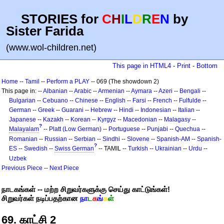
STORIES for
C
H
I
L
D
R
E
N
by
Sister Farida
(www.wol-children.net)
This page in HTML4
-
Print
-
Bottom
Home
--
Tamil
--
Perform a PLAY
-- 069 (The showdown 2)
This page in: --
Albanian
--
Arabic
--
Armenian
--
Aymara
--
Azeri
--
Bengali
--
Bulgarian
--
Cebuano
--
Chinese
--
English
--
Farsi
--
French
--
Fulfulde
--
German
--
Greek
--
Guarani
--
Hebrew
--
Hindi
--
Indonesian
--
Italian
--
Japanese
--
Kazakh
--
Korean
--
Kyrgyz
--
Macedonian
--
Malagasy
--
?
Malayalam
--
Platt (Low German)
--
Portuguese
--
Punjabi
--
Quechua
--
Romanian
--
Russian
--
Serbian
--
Sindhi
--
Slovene
--
Spanish-AM
--
Spanish-
?
ES
--
Swedish
--
Swiss German
-- TAMIL --
Turkish
--
Ukrainian
--
Urdu
--
Uzbek
Previous Piece
--
Next Piece
நாடகங்கள் -- மற்ற சிறுவர்களுக்கு செய்து காட்டுங்கள்!
சிறுவர்கள் நடிப்பதற்கான
நா
ட
க
ங்
க
ள்
69. காட்சி 2