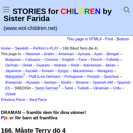
STORIES for
C
H
I
L
D
R
E
N
by
Sister Farida
(www.wol-children.net)
This page in HTML4
-
Print
-
Bottom
Home
--
Swedish
--
Perform a PLAY
-- 166 (Must Terry die 4)
This page in: --
Albanian
--
Arabic
--
Armenian
--
Aymara
--
Azeri
--
Bengali
--
Bulgarian
--
Cebuano
--
Chinese
--
English
--
Farsi
--
French
--
Fulfulde
--
German
--
Greek
--
Guarani
--
Hebrew
--
Hindi
--
Indonesian
--
Italian
--
Japanese
--
Kazakh
--
Korean
--
Kyrgyz
--
Macedonian
--
Malagasy
--
?
Malayalam
--
Platt (Low German)
--
Portuguese
--
Punjabi
--
Quechua
--
Romanian
--
Russian
--
Serbian
--
Sindhi
--
Slovene
--
Spanish-AM
--
Spanish-
?
ES
-- SWEDISH --
Swiss German
--
Tamil
--
Turkish
--
Ukrainian
--
Urdu
--
Uzbek
Previous Piece
--
Next Piece
DRAMAN -- framför dem för dina vänner!
P
j
ä
s
e
r
för barn att framföra
166. Måste Terry dö 4