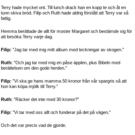
Terry hade mycket ont. Till lunch drack han en kopp te och åt en
tunn skiva bröd. Filip och Ruth hade aldrig förstått att Terry var så
fattig.
Hemma berättade de allt för moster Margaret och bestämde sig för
att besöka Terry varje dag.
Filip:
”Jag tar med mig mitt album med teckningar av skogen.”
Ruth:
”Och jag tar med mig en påse äpplen, plus Bibeln med
berättelsen om den gode herden.”
Filip:
”Vi ska ge hans mamma 50 kronor från vår spargris så att
hon kan köpa mjölk till Terry.”
Ruth:
”Räcker det inte med 30 kronor?”
Filip:
”Vi tar med oss allt och funderar på det på vägen.”
Och det var precis vad de gjorde.