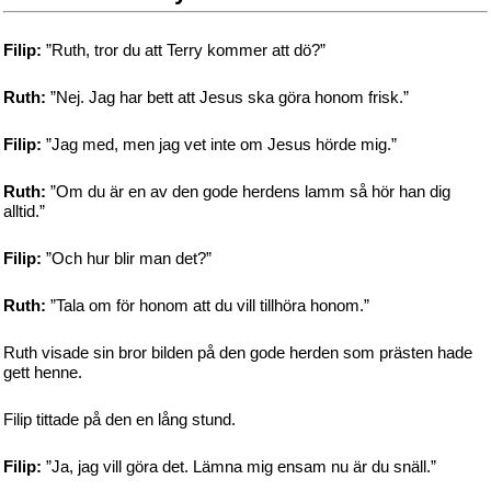
Filip:
”Ruth, tror du att Terry kommer att dö?”
Ruth:
”Nej. Jag har bett att Jesus ska göra honom frisk.”
Filip:
”Jag med, men jag vet inte om Jesus hörde mig.”
Ruth:
”Om du är en av den gode herdens lamm så hör han dig
alltid.”
Filip:
”Och hur blir man det?”
Ruth:
”Tala om för honom att du vill tillhöra honom.”
Ruth visade sin bror bilden på den gode herden som prästen hade
gett henne.
Filip tittade på den en lång stund.
Filip:
”Ja, jag vill göra det. Lämna mig ensam nu är du snäll.”