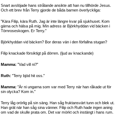
Snart avslöjade hans strålande ansikte att han nu tillhörde Jesus.
Och ett brev från Terry gjorde de båda barnen överlyckliga:
”Kära Filip, kära Ruth. Jag är inte längre kvar på sjukhuset. Kom
gärna och hälsa på mig. Min adress är Björkhyddan vid bäcken i
Törnroseskogen. Er Terry.”
Björkhyddan vid bäcken? Bor deras vän i den förfallna stugan?
Filip knackade försiktigt på dörren. (ljud av knackande)
Mamma:
”Vad vill ni?”
Ruth:
”Terry bjöd hit oss.”
Mamma:
”Är ni ungarna som var med Terry när han råkade ut för
sin olycka? Kom in.”
Terry låg orörlig på sin säng. Han såg fruktansvärt tunn och blek ut.
Han grät när han såg sina vänner. Filip och Ruth hade ingen aning
om vad de skulle prata om. Det var mörkt och instängt i hans rum.