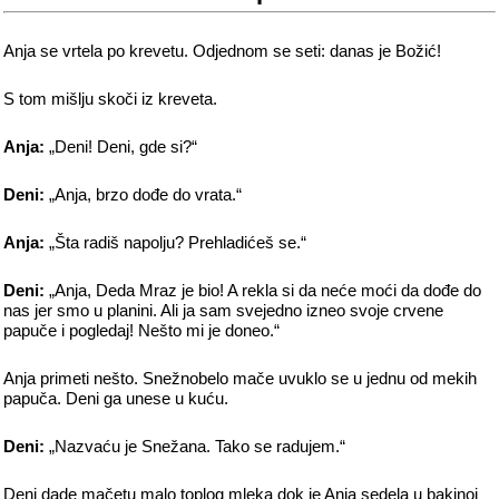
Anja se vrtela po krevetu. Odjednom se seti: danas je Božić!
S tom mišlju skoči iz kreveta.
Anja:
„Deni! Deni, gde si?“
Deni:
„Anja, brzo dođe do vrata.“
Anja:
„Šta radiš napolju? Prehladićeš se.“
Deni:
„Anja, Deda Mraz je bio! A rekla si da neće moći da dođe do
nas jer smo u planini. Ali ja sam svejedno izneo svoje crvene
papuče i pogledaj! Nešto mi je doneo.“
Anja primeti nešto. Snežnobelo mače uvuklo se u jednu od mekih
papuča. Deni ga unese u kuću.
Deni:
„Nazvaću je Snežana. Tako se radujem.“
Deni dade mačetu malo toplog mleka dok je Anja sedela u bakinoj