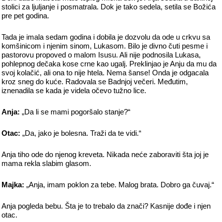
stolici za ljuljanje i posmatrala. Dok je tako sedela, setila se Božića
pre pet godina.
Tada je imala sedam godina i dobila je dozvolu da ode u crkvu sa
komšinicom i njenim sinom, Lukasom. Bilo je divno čuti pesme i
pastorovu propoved o malom Isusu. Ali nije podnosila Lukasa,
pohlepnog dečaka kose crne kao ugalj. Preklinjao je Anju da mu da
svoj kolačić, ali ona to nije htela. Nema šanse! Onda je odgacala
kroz sneg do kuće. Radovala se Badnjoj večeri. Međutim,
iznenadila se kada je videla očevo tužno lice.
Anja:
„Da li se mami pogoršalo stanje?“
Otac:
„Da, jako je bolesna. Traži da te vidi.“
Anja tiho ode do njenog kreveta. Nikada neće zaboraviti šta joj je
mama rekla slabim glasom.
Majka:
„Anja, imam poklon za tebe. Malog brata. Dobro ga čuvaj.“
Anja pogleda bebu. Šta je to trebalo da znači? Kasnije dođe i njen
otac.