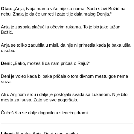
Otac:
„Anja, tvoja mama više nije sa nama. Sada slavi Božić na
nebu. Znala je da će umreti i zato ti je dala malog Denija.“
Anja je zaspala plačući u očevim rukama. To je bio jako tužan
Božić.
Anja se toliko zadubila u misli, da nije ni primetila kada je baka ušla
u sobu.
Deni:
„Bako, možeš li da nam pričaš o Raju?“
Deni je voleo kada bi baka pričala o tom divnom mestu gde nema
suza.
Ali u Anjinom srcu i dalje je postojala svađa sa Lukasom. Nije bilo
mesta za Isusa. Zato se sve pogoršalo.
Čućeš šta se dalje dogodilo u sledećoj drami.
Likovi:
Narator, Anja, Deni, otac, majka