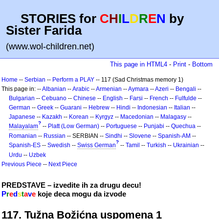
STORIES for
C
H
I
L
D
R
E
N
by
Sister Farida
(www.wol-children.net)
This page in HTML4
-
Print
-
Bottom
Home
--
Serbian
--
Perform a PLAY
-- 117 (Sad Christmas memory 1)
This page in: --
Albanian
--
Arabic
--
Armenian
--
Aymara
--
Azeri
--
Bengali
--
Bulgarian
--
Cebuano
--
Chinese
--
English
--
Farsi
--
French
--
Fulfulde
--
German
--
Greek
--
Guarani
--
Hebrew
--
Hindi
--
Indonesian
--
Italian
--
Japanese
--
Kazakh
--
Korean
--
Kyrgyz
--
Macedonian
--
Malagasy
--
?
Malayalam
--
Platt (Low German)
--
Portuguese
--
Punjabi
--
Quechua
--
Romanian
--
Russian
-- SERBIAN --
Sindhi
--
Slovene
--
Spanish-AM
--
?
Spanish-ES
--
Swedish
--
Swiss German
--
Tamil
--
Turkish
--
Ukrainian
--
Urdu
--
Uzbek
Previous Piece
--
Next Piece
PREDSTAVE – izvedite ih za drugu decu!
P
r
e
d
s
t
a
v
e
koje deca mogu da izvode
117. Tužna Božićna uspomena 1