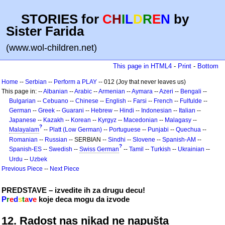
STORIES for
C
H
I
L
D
R
E
N
by
Sister Farida
(www.wol-children.net)
This page in HTML4
-
Print
-
Bottom
Home
--
Serbian
--
Perform a PLAY
-- 012 (Joy that never leaves us)
This page in: --
Albanian
--
Arabic
--
Armenian
--
Aymara
--
Azeri
--
Bengali
--
Bulgarian
--
Cebuano
--
Chinese
--
English
--
Farsi
--
French
--
Fulfulde
--
German
--
Greek
--
Guarani
--
Hebrew
--
Hindi
--
Indonesian
--
Italian
--
Japanese
--
Kazakh
--
Korean
--
Kyrgyz
--
Macedonian
--
Malagasy
--
?
Malayalam
--
Platt (Low German)
--
Portuguese
--
Punjabi
--
Quechua
--
Romanian
--
Russian
-- SERBIAN --
Sindhi
--
Slovene
--
Spanish-AM
--
?
Spanish-ES
--
Swedish
--
Swiss German
--
Tamil
--
Turkish
--
Ukrainian
--
Urdu
--
Uzbek
Previous Piece
--
Next Piece
PREDSTAVE – izvedite ih za drugu decu!
P
r
e
d
s
t
a
v
e
koje deca mogu da izvode
12. Radost nas nikad ne napušta