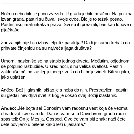
Noćno nebo bilo je puno zvezda. U gradu je bilo mračno. Na poljima
izvan grada, pastiri su čuvali svoje ovce. Bio je to težak posao.
Pastiri nisu imali nikakva prava. Svi su ih prezirali, baš kao lopove i
pljačkaše.
Zar za njih nije bilo izbavitelja ili spasitelja? Da li je samo trebalo da
prihvate činjenicu da su najveća ljaga društva?
Umorni, nasloniše se na stablo jednog drveta. Međutim, odjednom
se potpuno razbudiše. U sred noći, sinu velika svetlost. Pastiri
zakloniše oči od zaslepljujućeg svetla da bi bolje videli. Bili su jako,
jako uplašeni.
Anđeo, Božiji glasnik, sišao je s neba do njih. Prestravljeni, pastiri
su gledali nevidljivi svet iz kog je došao ovaj Božiji izaslanik.
Anđeo:
„Ne bojte se! Donosim vam radosnu vest koja će veoma
obradovati sve narode. Danas vam se u Davidovom gradu rodio
spasitelj: On je Mesija, Gospod. Ovo će vam biti znak: naći ćete
dete povijeno u pelene kako leži u jaslama.“