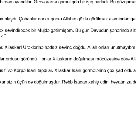
dən oyandılar. Gecə yarısı qaranlıqda bir işıq parladı. Bu gözqamaşdır
axınlaşdı. Çobanlar qorxa-qorxa Allahın gözlə görülməz aləmindən gələn
x sevindirəcək bir Müjdə gətirmişəm. Bu gün Davudun şəhərində sizi
z.”
lər. Xilaskar! Ürəklərinə hədsiz sevinc doğdu. Allah onları unutmayıbm
r ordusu göründü – onlar Xilaskarın doğulması möcüzəsinə görə Alla
fi və Körpə İsanı tapdılar. Xilaskar İsanı görmələrinə çox şad oldula
skar sizin üçün də doğulmuşdur. Rəbb İsadan xahiş edin, həyatınıza d