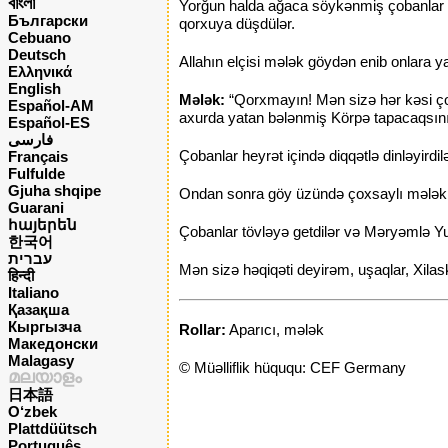
বাংলা
Yorğun halda ağaca söykənmiş çobanlar bir
Български
qorxuya düşdülər.
Cebuano
Deutsch
Allahın elçisi mələk göydən enib onlara y
Ελληνικά
English
Mələk:
“Qorxmayın! Mən sizə hər kəsi ço
Español-AM
axurda yatan bələnmiş Körpə tapacaqsını
Español-ES
فارسی
Çobanlar heyrət içində diqqətlə dinləyirdi
Français
Fulfulde
Gjuha shqipe
Ondan sonra göy üzündə çoxsaylı mələklə
Guarani
հայերեն
Çobanlar tövləyə getdilər və Məryəmlə Yusi
한국어
עברית
Mən sizə həqiqəti deyirəm, uşaqlar, Xila
हिन्दी
Italiano
Қазақша
Кыргызча
Rollar:
Aparıcı, mələk
Македонски
Malagasy
© Müəlliflik hüququ: CEF Germany
മലയാളം
日本語
O‘zbek
Plattdüütsch
Português