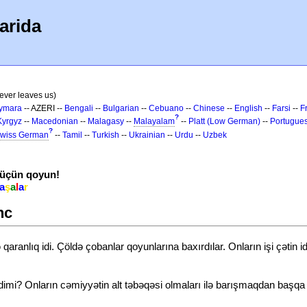
arida
never leaves us)
ymara
-- AZERI --
Bengali
--
Bulgarian
--
Cebuano
--
Chinese
--
English
--
Farsi
--
F
?
Kyrgyz
--
Macedonian
--
Malagasy
--
Malayalam
--
Platt (Low German)
--
Portugue
?
wiss German
--
Tamil
--
Turkish
--
Ukrainian
--
Urdu
--
Uzbek
 üçün qoyun!
a
ş
a
l
a
r
nc
qaranlıq idi. Çöldə çobanlar qoyunlarına baxırdılar. Onların işi çətin i
idimi? Onların cəmiyyətin alt təbəqəsi olmaları ilə barışmaqdan başqa 