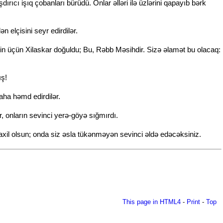
ıcı işıq çobanları bürüdü. Onlar əlləri ilə üzlərini qapayıb bərk
 elçisini seyr edirdilər.
n üçün Xilaskar doğuldu; Bu, Rəbb Məsihdir. Sizə əlamət bu olacaq:
ış!
ha həmd edirdilər.
r, onların sevinci yerə-göyə sığmırdı.
axil olsun; onda siz əsla tükənməyən sevinci əldə edəcəksiniz.
This page in HTML4
-
Print
-
Top