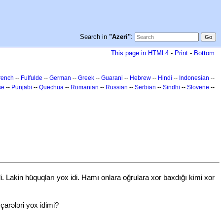
Search in
"Azeri"
:
This page in HTML4
-
Print
-
Bottom
rench
--
Fulfulde
--
German
--
Greek
--
Guarani
--
Hebrew
--
Hindi
--
Indonesian
--
se
--
Punjabi
--
Quechua
--
Romanian
--
Russian
--
Serbian
--
Sindhi
--
Slovene
--
di. Lakin hüquqları yox idi. Hamı onlara oğrulara xor baxdığı kimi xor
çarələri yox idimi?