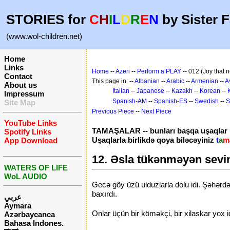
STORIES for
C
H
I
L
D
R
E
N
by Sister F
(www.wol-children.net)
Home
Links
Home
--
Azeri
--
Perform a PLAY
-- 012 (Joy that 
Contact
This page in: --
Albanian
--
Arabic
--
Armenian
--
A
About us
Italian
--
Japanese
--
Kazakh
--
Korean
--
Impressum
Spanish-AM
--
Spanish-ES
--
Swedish
--
S
Site Map
Previous Piece
--
Next Piece
YouTube Links
TAMAŞALAR -- bunları başqa uşaqlar
Spotify Links
Uşaqlarla birlikdə qoya biləcəyiniz
t
a
m
App Download
12. Əsla tükənməyən sevi
WATERS OF LIFE
WoL AUDIO
Gecə göy üzü ulduzlarla dolu idi. Şəhərdə 
baxırdı.
عربي
Aymara
Onlar üçün bir köməkçi, bir xilaskar yox 
Azərbaycanca
Bahasa Indones.