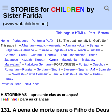
STORIES for
C
H
I
L
D
R
E
N
by
Sister Farida
(www.wol-children.net)
This page in HTML4
-
Print
-
Bottom
Home
--
Portuguese
--
Perform a PLAY
-- 131 (The death penalty for God’s Son)
This page in: --
Albanian
--
Arabic
--
Armenian
--
Aymara
--
Azeri
--
Bengali
--
Bulgarian
--
Cebuano
--
Chinese
--
English
--
Farsi
--
French
--
Fulfulde
--
German
--
Greek
--
Guarani
--
Hebrew
--
Hindi
--
Indonesian
--
Italian
--
Japanese
--
Kazakh
--
Korean
--
Kyrgyz
--
Macedonian
--
Malagasy
--
?
Malayalam
--
Platt (Low German)
-- PORTUGUESE --
Punjabi
--
Quechua
--
Romanian
--
Russian
--
Serbian
--
Sindhi
--
Slovene
--
Spanish-AM
--
Spanish-
?
ES
--
Swedish
--
Swiss German
--
Tamil
--
Turkish
--
Ukrainian
--
Urdu
--
Uzbek
Previous Piece
--
Next Piece
HISTORINHAS – apresente elas às crianças!
T
e
a
t
r
i
n
h
o
s
para as crianças
131. A pena de morte para o Filho de Deus