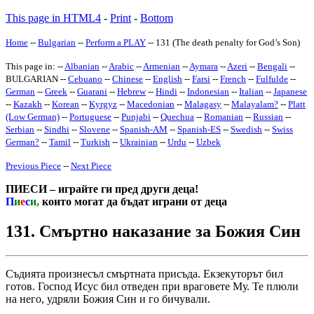
This page in HTML4
-
Print
-
Bottom
Home
--
Bulgarian
--
Perform a PLAY
-- 131 (The death penalty for God’s Son)
This page in: --
Albanian
--
Arabic
--
Armenian
--
Aymara
--
Azeri
--
Bengali
--
BULGARIAN --
Cebuano
--
Chinese
--
English
--
Farsi
--
French
--
Fulfulde
--
German
--
Greek
--
Guarani
--
Hebrew
--
Hindi
--
Indonesian
--
Italian
--
Japanese
--
Kazakh
--
Korean
--
Kyrgyz
--
Macedonian
--
Malagasy
--
Malayalam
?
--
Platt
(Low German)
--
Portuguese
--
Punjabi
--
Quechua
--
Romanian
--
Russian
--
Serbian
--
Sindhi
--
Slovene
--
Spanish-AM
--
Spanish-ES
--
Swedish
--
Swiss
German
?
--
Tamil
--
Turkish
--
Ukrainian
--
Urdu
--
Uzbek
Previous Piece
--
Next Piece
ПИЕСИ – играйте ги пред други деца!
П
и
е
с
и,
които могат да бъдат играни от деца
131. Смъртно наказание за Божия Син
Съдията произнесъл смъртната присъда. Екзекуторът бил
готов. Господ Исус бил отведен при враговете Му. Те плюли
на него, удряли Божия Син и го бичували.