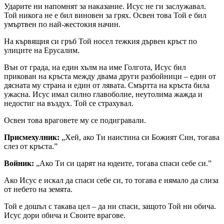
Ударите ни напомнят за наказание. Исус не ги заслужавал.
Той никога не е бил виновен за грях. Освен това Той е бил
умъртвен по най-жестокия начин.
На кървящия си гръб Той носел тежкия дървен кръст по
улиците на Ерусалим.
Вън от града, на един хълм на име Голгота, Исус бил
прикован на кръста между двама други разбойници – един от
дясната му страна и един от лявата. Смъртта на кръста била
ужасна. Исус имал силно главоболие, неутолима жажда и
недостиг на въздух. Той се страхувал.
Освен това враговете му се подигравали.
Присмехулник:
„Хей, ако Ти наистина си Божият Син, тогава
слез от кръста.”
Войник:
„Ако Ти си царят на юдеите, тогава спаси себе си.”
Ако Исус е искал да спаси себе си, то тогава е нямало да слиза
от небето на земята.
Той е дошъл с такава цел – да ни спаси, защото Той ни обича.
Исус дори обича и Своите врагове.