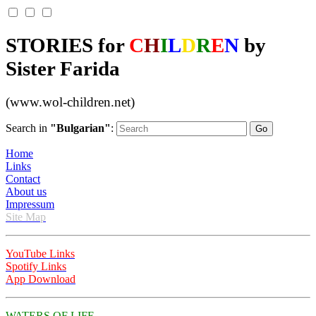
STORIES for
C
H
I
L
D
R
E
N
by
Sister Farida
(www.wol-children.net)
Search in
"Bulgarian"
:
Home
Links
Contact
About us
Impressum
Site Map
YouTube Links
Spotify Links
App Download
WATERS OF LIFE