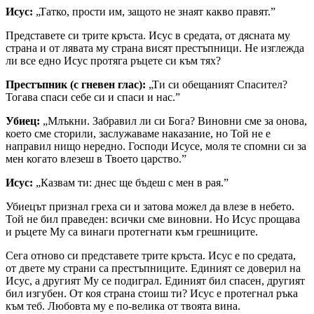
Исус:
„Татко, прости им, защото не знаят какво правят.”
Представете си трите кръста. Исус в средата, от дясната му
страна и от лявата му страна висят престъпници. Не изглежда
ли все едно Исус протяга ръцете си към тях?
Престъпник (с гневен глас):
„Ти си обещаният Спасител?
Тогава спаси себе си и спаси и нас.”
Убиец:
„Млъкни. Забравил ли си Бога? Виновни сме за онова,
което сме сторили, заслужаваме наказание, но Той не е
направил нищо нередно. Господи Исусе, моля те спомни си за
мен когато влезеш в Твоето царство.”
Исус:
„Казвам ти: днес ще бъдеш с мен в рая.”
Убиецът признал греха си и затова можел да влезе в небето.
Той не бил праведен: всички сме виновни. Но Исус прощава
и ръцете Му са винаги протегнати към грешниците.
Сега отново си представете трите кръста. Исус е по средата,
от двете му страни са престъпниците. Единият се доверил на
Исус, а другият Му се подиграл. Единият бил спасен, другият
бил изгубен. От коя страна стоиш ти? Исус е протегнал ръка
към теб. Любовта му е по-велика от твоята вина.