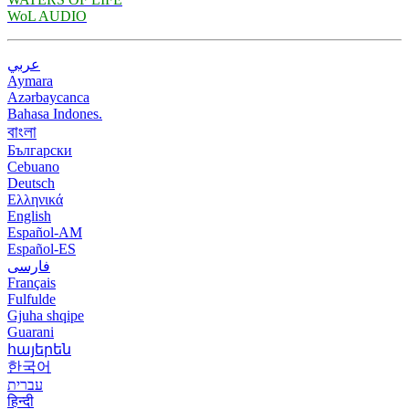
WoL AUDIO
عربي
Aymara
Azərbaycanca
Bahasa Indones.
বাংলা
Български
Cebuano
Deutsch
Ελληνικά
English
Español-AM
Español-ES
فارسی
Français
Fulfulde
Gjuha shqipe
Guarani
հայերեն
한국어
עברית
हिन्दी