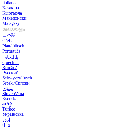
Italiano
Қазақша
Кыргызча
Македонски
Malagasy
മലയാളം
日本語
O‘zbek
Plattdüütsch
Português
پن٘جابی
Quechua
Română
Русский
Schwyzerdütsch
Srpski/Српски
Slovenščina
Svenska
தமிழ்
Türkçe
Українська
اردو
中文