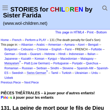
STORIES for
C
H
I
L
D
R
E
N
by
Sister Farida
(www.wol-children.net)
This page in HTML4
-
Print
-
Bottom
Home
--
French
--
Perform a PLAY
-- 131 (The death penalty for God’s Son)
This page in: --
Albanian
--
Arabic
--
Armenian
--
Aymara
--
Azeri
--
Bengali
--
Bulgarian
--
Cebuano
--
Chinese
--
English
--
Farsi
-- FRENCH --
Fulfulde
--
German
--
Greek
--
Guarani
--
Hebrew
--
Hindi
--
Indonesian
--
Italian
--
Japanese
--
Kazakh
--
Korean
--
Kyrgyz
--
Macedonian
--
Malagasy
--
?
Malayalam
--
Platt (Low German)
--
Portuguese
--
Punjabi
--
Quechua
--
Romanian
--
Russian
--
Serbian
--
Sindhi
--
Slovene
--
Spanish-AM
--
Spanish-
?
ES
--
Swedish
--
Swiss German
--
Tamil
--
Turkish
--
Ukrainian
--
Urdu
--
Uzbek
Previous Piece
--
Next Piece
PIÈCES THÉÂTRALES – à jouer pour d’autres enfants!
P
i
è
c
e
s
à jouer pour les enfants
131. La peine de mort pour le fils de Dieu