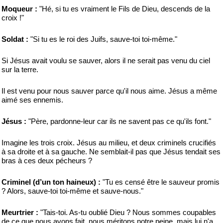
Moqueur :
"Hé, si tu es vraiment le Fils de Dieu, descends de la
croix !"
Soldat :
"Si tu es le roi des Juifs, sauve-toi toi-même."
Si Jésus avait voulu se sauver, alors il ne serait pas venu du ciel
sur la terre.
Il est venu pour nous sauver parce qu'il nous aime. Jésus a même
aimé ses ennemis.
Jésus :
"Père, pardonne-leur car ils ne savent pas ce qu'ils font."
Imagine les trois croix. Jésus au milieu, et deux criminels crucifiés
à sa droite et à sa gauche. Ne semblait-il pas que Jésus tendait ses
bras à ces deux pécheurs ?
Criminel (d’un ton haineux) :
"Tu es censé être le sauveur promis
? Alors, sauve-toi toi-même et sauve-nous."
Meurtrier :
"Tais-toi. As-tu oublié Dieu ? Nous sommes coupables
de ce que nous avons fait, nous méritons notre peine, mais lui n'a