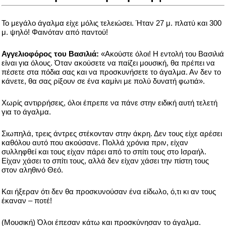
Το μεγάλο άγαλμα είχε μόλις τελειώσει. Ήταν 27 μ. πλατύ και 300
μ. ψηλό! Φαινόταν από παντού!
Αγγελιοφόρος του Βασιλιά:
«Ακούστε όλοι! Η εντολή του Βασιλιά
είναι για όλους. Όταν ακούσετε να παίζει μουσική, θα πρέπει να
πέσετε στα πόδια σας και να προσκυνήσετε το άγαλμα. Αν δεν το
κάνετε, θα σας ρίξουν σε ένα καμίνι με πολύ δυνατή φωτιά».
Χωρίς αντιρρήσεις, όλοι έπρεπε να πάνε στην ειδική αυτή τελετή
για το άγαλμα.
Σιωπηλά, τρεις άντρες στέκονταν στην άκρη. Δεν τους είχε αρέσει
καθόλου αυτό που ακούσανε. Πολλά χρόνια πριν, είχαν
συλληφθεί και τους είχαν πάρει από το σπίτι τους στο Ισραήλ.
Είχαν χάσει το σπίτι τους, αλλά δεν είχαν χάσει την πίστη τους
στον αληθινό Θεό.
Και ήξεραν ότι δεν θα προσκυνούσαν ένα είδωλο, ό,τι κι αν τους
έκαναν – ποτέ!
(Μουσική) Όλοι έπεσαν κάτω και προσκύνησαν το άγαλμα.