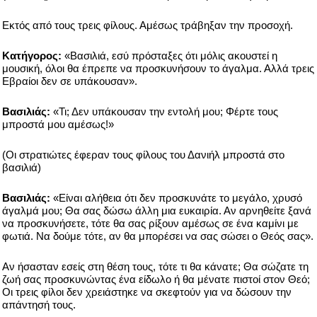
Εκτός από τους τρεις φίλους. Αμέσως τράβηξαν την προσοχή.
Κατήγορος:
«Βασιλιά, εσύ πρόσταξες ότι μόλις ακουστεί η
μουσική, όλοι θα έπρεπε να προσκυνήσουν το άγαλμα. Αλλά τρεις
Εβραίοι δεν σε υπάκουσαν».
Βασιλιάς:
«Τι; Δεν υπάκουσαν την εντολή μου; Φέρτε τους
μπροστά μου αμέσως!»
(Οι στρατιώτες έφεραν τους φίλους του Δανιήλ μπροστά στο
βασιλιά)
Βασιλιάς:
«Είναι αλήθεια ότι δεν προσκυνάτε το μεγάλο, χρυσό
άγαλμά μου; Θα σας δώσω άλλη μια ευκαιρία. Αν αρνηθείτε ξανά
να προσκυνήσετε, τότε θα σας ρίξουν αμέσως σε ένα καμίνι με
φωτιά. Να δούμε τότε, αν θα μπορέσει να σας σώσει ο Θεός σας».
Αν ήσασταν εσείς στη θέση τους, τότε τι θα κάνατε; Θα σώζατε τη
ζωή σας προσκυνώντας ένα είδωλο ή θα μένατε πιστοί στον Θεό;
Οι τρεις φίλοι δεν χρειάστηκε να σκεφτούν για να δώσουν την
απάντησή τους.