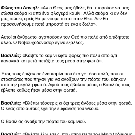
Φίλος του Δανιήλ:
«Αν ο Θεός μας ήθελε, θα μπορούσε να μας
σώσει ακόμα κι από ένα φλογερό καμίνι. Αλλά ακόμα κι αν δεν
μας σώσει, εμείς θα μείνουμε πιστοί στον Θεό. Δεν θα
προσκυνήσουμε ποτέ μπροστά σε ένα είδωλο».
Αυτοί οι άνθρωποι αγαπούσαν τον Θεό πιο πολύ από ο,τιδήποτε
άλλο. Ο Ναβουχοδονόσορ έγινε έξαλλος.
Βασιλιάς:
«Κάψτε το καμίνι εφτά φορές πιο πολύ από ό,τι
κανονικά και μετά πετάξτε τους μέσα στην φωτιά».
Έτσι, τους έριξαν σε ένα καμίνι που έκαιγε τόσο πολύ, που οι
στρατιώτες που πήγαν για να ανοίξουν την πόρτα του, κάηκαν
από την μεγάλη φωτιά. Αφού τους έβαλαν μέσα, ο Βασιλιάς τους
έβλεπε καθώς ήταν μέσα στην φωτιά.
Βασιλιάς:
«Βλέπω τέσσερις κι όχι τρεις άνδρες μέσα στην φωτιά.
Ο ένας από αυτούς έχει την εμφάνιση του Θεού».
Ο Βασιλιάς άνοιξε την πόρτα του καμινιού.
Βασιλιάς:
«Βγέστε έξω εσείς, που υπηρετείτε τον Μεγαλοδύναμο