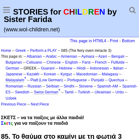
STORIES for
C
H
I
L
D
R
E
N
by
Sister Farida
(www.wol-children.net)
This page in HTML4
-
Print
-
Bottom
Home
--
Greek
--
Perform a PLAY
-- 085 (The fiery oven miracle 3)
This page in: --
Albanian
--
Arabic
--
Armenian
--
Aymara
--
Azeri
--
Bengali
--
Bulgarian
--
Cebuano
--
Chinese
--
English
--
Farsi
--
French
--
Fulfulde
--
German
-- GREEK --
Guarani
--
Hebrew
--
Hindi
--
Indonesian
--
Italian
--
Japanese
--
Kazakh
--
Korean
--
Kyrgyz
--
Macedonian
--
Malagasy
--
?
Malayalam
--
Platt (Low German)
--
Portuguese
--
Punjabi
--
Quechua
--
Romanian
--
Russian
--
Serbian
--
Sindhi
--
Slovene
--
Spanish-AM
--
Spanish-
?
ES
--
Swedish
--
Swiss German
--
Tamil
--
Turkish
--
Ukrainian
--
Urdu
--
Uzbek
Previous Piece
--
Next Piece
ΣΚΕΤΣ – να τα παίξεις με άλλα παιδιά!
Σ
κ
ε
τ
ς
για να παίξουν τα παιδιά
85. Το θαύμα στο καμίνι με τη φωτιά 3