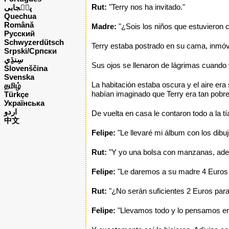
Rut:
"Terry nos ha invitado."
پن٘جابی
Quechua
Română
Madre:
"¿Sois los niños que estuvieron c
Русский
Schwyzerdütsch
Terry estaba postrado en su cama, inmóvil
Srpski/Српски
Sus ojos se llenaron de lágrimas cuando 
Slovenščina
Svenska
La habitación estaba oscura y el aire era 
தமிழ்
habían imaginado que Terry era tan pobre
Türkçe
Українська
اردو
De vuelta en casa le contaron todo a la tí
中文
Felipe:
"Le llevaré mi álbum con los dibu
Rut:
"Y yo una bolsa con manzanas, ademá
Felipe:
"Le daremos a su madre 4 Euros d
Rut:
"¿No serán suficientes 2 Euros par
Felipe:
"Llevamos todo y lo pensamos en