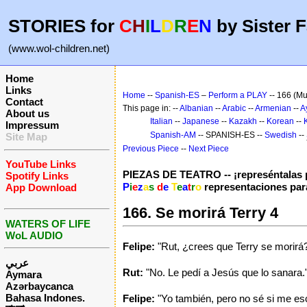
STORIES for
C
H
I
L
D
R
E
N
by Sister F
(www.wol-children.net)
Home
Links
Home
--
Spanish-ES
–
Perform a PLAY
-- 166 (Mu
Contact
This page in: --
Albanian
--
Arabic
--
Armenian
--
A
About us
Italian
--
Japanese
--
Kazakh
--
Korean
--
Impressum
Spanish-AM
-- SPANISH-ES --
Swedish
--
Site Map
Previous Piece
--
Next Piece
YouTube Links
PIEZAS DE TEATRO -- ¡represéntalas p
Spotify Links
P
i
e
z
a
s
d
e
T
e
a
t
r
o
representaciones par
App Download
166. Se morirá Terry 4
WATERS OF LIFE
WoL AUDIO
Felipe:
"Rut, ¿crees que Terry se morirá
عربي
Rut:
"No. Le pedí a Jesús que lo sanara.
Aymara
Azərbaycanca
Bahasa Indones.
Felipe:
"Yo también, pero no sé si me es