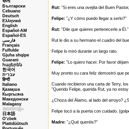
বাংলা
Български
Rut:
"Si eres una ovejita del Buen Pastor
Cebuano
Deutsch
Felipe:
"¿Y cómo puedo llegar a serlo?"
Ελληνικά
English
Rut:
"Dile que quieres pertenecerle a Él."
Español-AM
Español-ES
فارسی
Rut le dio a su hermano el cuadro del bue
Français
Fulfulde
Felipe lo miró durante un largo rato.
Gjuha shqipe
Guarani
Felipe:
"Lo quiero hacer. Por favor déjam
հայերեն
한국어
Muy pronto su cara feliz demostró que p
עברית
हिन्दी
Cuando recibieron una carta de Terry, lo
Italiano
Қазақша
"Querido Felipe, querida Rut, ya no estoy 
Кыргызча
Македонски
¿Choza del Álamo, al lado del arroyo? ¿
Malagasy
മലയാളം
Felipe tocó a la puerta con cuidado. (golp
日本語
O‘zbek
Madre:
"¿Qué queréis?"
Plattdüütsch
Português