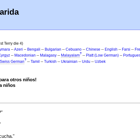
arida
st Terry die 4)
ymara
--
Azeri
--
Bengali
--
Bulgarian
--
Cebuano
--
Chinese
--
English
--
Farsi
--
Fr
?
Kyrgyz
--
Macedonian
--
Malagasy
--
Malayalam
--
Platt (Low German)
--
Portugue
?
Swiss German
--
Tamil
--
Turkish
--
Ukrainian
--
Urdu
--
Uzbek
ara otros niños!
a niños
?"
"
cucha."