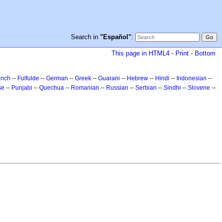
Search in
"Español"
:
This page in HTML4
-
Print
-
Bottom
ench
--
Fulfulde
--
German
--
Greek
--
Guarani
--
Hebrew
--
Hindi
--
Indonesian
--
se
--
Punjabi
--
Quechua
--
Romanian
--
Russian
--
Serbian
--
Sindhi
--
Slovene
--