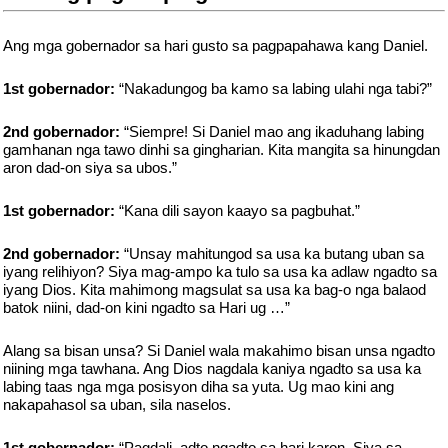
Ang mga gobernador sa hari gusto sa pagpapahawa kang Daniel.
1st gobernador:
“Nakadungog ba kamo sa labing ulahi nga tabi?”
2nd gobernador:
“Siempre! Si Daniel mao ang ikaduhang labing
gamhanan nga tawo dinhi sa gingharian. Kita mangita sa hinungdan
aron dad-on siya sa ubos.”
1st gobernador:
“Kana dili sayon kaayo sa pagbuhat.”
2nd gobernador:
“Unsay mahitungod sa usa ka butang uban sa
iyang relihiyon? Siya mag-ampo ka tulo sa usa ka adlaw ngadto sa
iyang Dios. Kita mahimong magsulat sa usa ka bag-o nga balaod
batok niini, dad-on kini ngadto sa Hari ug …”
Alang sa bisan unsa? Si Daniel wala makahimo bisan unsa ngadto
niining mga tawhana. Ang Dios nagdala kaniya ngadto sa usa ka
labing taas nga mga posisyon diha sa yuta. Ug mao kini ang
nakapahasol sa uban, sila naselos.
1st gobernador:
“Pagdali, adto ngadto sa hari karon. Siya sa