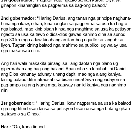
gihapon kinahanglan sa pagperma sa bag-ong balaod.”
2nd gobernador:
“Haring Darius, ang tanan nga principe naghuna-
huna nga ikaw, o hari, kinahanglan sa pagperma sa usa ka bag-o
nga balaod, mao kini: bisan kinsa nga maghimo sa usa ka petisyon
ngadto sa usa ka tawo o dios-dios gawas kanimo diha sa sunod
nga 30 ka mga adaw kinahanglan itambog ngadto sa langub sa
liyon. Tugtan kining balaod nga mahimo sa publiko, ug walay usa
nga makausab niini.”
Ang hari wala makakita pinaagi sa ilang daotan nga plano ug
gipermahan ang bag-ong balaod. Apan diha sa kinabuhi ni Daniel,
ang Dios kanunay adunay unang dapit, mao nga alang kaniya,
kining balaod dili makausab sa bisan unsa! Siya nagpadayon sa
pag-ampo ug ang iyang mga kaaway naniid kaniya nga naghimo
niini.
1sr gobernador:
“Haring Darius, ikaw nagperma sa usa ka balaod
nga nagdili ni bisan kinsa sa petisyon bisan unsa nga butang gikan
sa tawo o sa Ginoo.”
Hari:
“Oo, kana tinuod.”