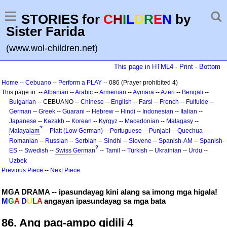
STORIES for
C
H
I
L
D
R
E
N
by
Sister Farida
(www.wol-children.net)
This page in HTML4
-
Print
-
Bottom
Home
--
Cebuano
--
Perform a PLAY
-- 086 (Prayer prohibited 4)
This page in: --
Albanian
--
Arabic
--
Armenian
--
Aymara
--
Azeri
--
Bengali
--
Bulgarian
-- CEBUANO --
Chinese
--
English
--
Farsi
--
French
--
Fulfulde
--
German
--
Greek
--
Guarani
--
Hebrew
--
Hindi
--
Indonesian
--
Italian
--
Japanese
--
Kazakh
--
Korean
--
Kyrgyz
--
Macedonian
--
Malagasy
--
?
Malayalam
--
Platt (Low German)
--
Portuguese
--
Punjabi
--
Quechua
--
Romanian
--
Russian
--
Serbian
--
Sindhi
--
Slovene
--
Spanish-AM
--
Spanish-
?
ES
--
Swedish
--
Swiss German
--
Tamil
--
Turkish
--
Ukrainian
--
Urdu
--
Uzbek
Previous Piece
--
Next Piece
MGA DRAMA -- ipasundayag kini alang sa imong mga higala!
M
G
A
D
U
L
A
angayan ipasundayag sa mga bata
86. Ang pag-ampo gidili 4