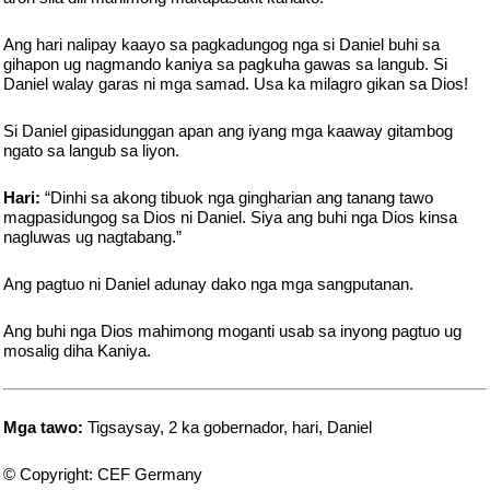
Ang hari nalipay kaayo sa pagkadungog nga si Daniel buhi sa
gihapon ug nagmando kaniya sa pagkuha gawas sa langub. Si
Daniel walay garas ni mga samad. Usa ka milagro gikan sa Dios!
Si Daniel gipasidunggan apan ang iyang mga kaaway gitambog
ngato sa langub sa liyon.
Hari:
“Dinhi sa akong tibuok nga gingharian ang tanang tawo
magpasidungog sa Dios ni Daniel. Siya ang buhi nga Dios kinsa
nagluwas ug nagtabang.”
Ang pagtuo ni Daniel adunay dako nga mga sangputanan.
Ang buhi nga Dios mahimong moganti usab sa inyong pagtuo ug
mosalig diha Kaniya.
Mga tawo:
Tigsaysay, 2 ka gobernador, hari, Daniel
© Copyright: CEF Germany