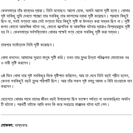
কেবলমাত্র তাঁর বাক্যের দ্বারা। তিনি বলেছেন: আলো হোক, অমনি আলো সৃষ্টি হলো। খোদার
সৃষ্ট যাকিছু তুমি দেখতে পাচ্ছো তার সবকিছু তার কালামের দ্বারা সৃষ্টি করেছেন। প্রথমে কিছুই
ছিল না, সবই শুণ্যতা আর সেই শুণ্যতা দিয়ে কিছুই সৃষ্টি বা উৎপন্ন করা সম্ভব ছিল না। সৃষ্টি
জগত কোনো আকষ্মিক ঘটনা নয়, কোনো কাল্পনিক বা আকষ্মিক ঘটনার দ্বারাও বিশ্বভ্রমান্ড সৃষ্টি
হয় নি। কেবলমাত্র সর্বশক্তিমান খোদার পক্ষেই শুণ্য থেকে সবকিছু সৃষ্টি করা সম্ভব।
তারপরে সর্বোত্তম তিমি সৃষ্টি করেছেন।
খোদা বললেন: আমাদের সুরতে মানুষ সৃষ্টি করি। তখন তার সুন্দর চিন্তা পরিকল্পনা মোতাবেক নর
ও নারী সৃষ্টি করলেন।
৬ষ্ঠ দিনে খোদা তার সৃষ্ট সবকিছুর দিকে দৃষ্টিপাত করিলেন, আর তা দেখে তিনি বড়ই প্রীত হলেন,
কেননা সবকিছুই বড়ই সুন্দর পরিপাটি ছিল। আর তাঁর সকল সৃষ্ট বস্তু আদম ও বিবি হাওয়াকে দান
করলেন।
বেহেশতে খোদার সাথে তাদের জীবন বড়ই উপভোগ্য ছিল যতক্ষণ পর্যন্ত না অনাকাঙ্খিত অঘটন
টি ঘটলো। পরবর্তী নাটকে আমি বলব কি করে সবচেয়ে মারাত্মক ঘটনা ঘটে গেল।
লোকবল:
ভাষ্যকার