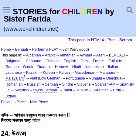
STORIES for
C
H
I
L
D
R
E
N
by
Sister Farida
(www.wol-children.net)
This page in HTML4
-
Print
-
Bottom
Home
--
Bengali
--
Perform a PLAY
-- 024 (Very good)
This page in: --
Albanian
--
Arabic
--
Armenian
--
Aymara
--
Azeri
-- BENGALI --
Bulgarian
--
Cebuano
--
Chinese
--
English
--
Farsi
--
French
--
Fulfulde
--
German
--
Greek
--
Guarani
--
Hebrew
--
Hindi
--
Indonesian
--
Italian
--
Japanese
--
Kazakh
--
Korean
--
Kyrgyz
--
Macedonian
--
Malagasy
--
?
Malayalam
--
Platt (Low German)
--
Portuguese
--
Punjabi
--
Quechua
--
Romanian
--
Russian
--
Serbian
--
Sindhi
--
Slovene
--
Spanish-AM
--
Spanish-
?
ES
--
Swedish
--
Swiss German
--
Tamil
--
Turkish
--
Ukrainian
--
Urdu
--
Uzbek
Previous Piece
--
Next Piece
নাটক -- আপনার বন্ধুদের জন্য সঞ্চালন করুন !!
শিশুদের সঞ্চালন জন্য
না
ট
ক
24. উত্তম