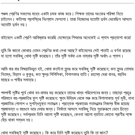
পঞ্চম শ্রেণির সকলের মধ্যে একটা চমক কাজ করে। শিক্ষক তাদের অংকের পরিক্ষা নিতে
চাইলেন। কতিপয় প্রশস্তির নিঃশ্বাস ফেললো। তারা নিজেদের যতোটা দুর্বল ভেবেছিল আসলে
অতোটা দুর্বল নয়।
বাইবেলে একটি শ্রেণি আবিষ্কার করেছি যেক্ষেত্রে শিশুদের অনেকেই এ প্লাস প্রত্যাশা করে!
তুমি কি জানো কোথায় তেমন শ্রেণির কথা লেখা আছে? বাইবেলের সেই পাতাই এ বর্ণনা রয়েছে
যা হলো সবকিছু খোদা সৃষ্টি করেছেন। তাঁর সৃষ্টি সর্বদা এক নাম্বার সৃষ্টি অর্থাৎ এ প্লাস।
আমি বার বার বিষ্ময়াভিভুত হই, খোদা কতইনা সুন্দর করে সবকিছু সৃষ্টি করেছেন; কত সুন্দর তোমার
নিতম্ব, বিড়াল ও কুকুর, কত ক্ষুদ্র পিপিলিকা, বিশালকার হাতি। রহস্যে ঘেরা বানর, বহুবিধ
মাছের ও পাখীর সমাহার।
পশুপাখী সৃষ্টির পূর্বে খোদা বন-বাদার বড় করেছেন তাদের খাদ্য পরিবেশনের জন্য। তাছাড়া প্রচুর
পরিমানে বহু-প্রজাতির ফুল সৃষ্টি করেছেন: ক্ষুদে উদ্ভিদ থেকে শুরু করে বিশালাকায় সূর্য মূখী, নানা
প্রজাতির গোলাপ ও সুগন্ধিযুক্ত লতাগুল্ম। প্রত্যেক প্রকারের লতাগুল্মের নিজস্ব বীজ রয়েছে
প্রজাবন্ত ও বহুগুনে ভরে দেবার জন্য। নির্মাতা আসলে সবকিছু নিয়ে সুচারুরূপে ভেবে চিন্তে
সৃষ্টি করেছেন। সর্বপ্রথম তিনি আলো সৃষ্টি করেছেন, কেননা আলো ব্যতিত কোনো প্রাণীর পক্ষে
বেঁচে থাকা সম্ভব নয়।
খোদা সবকিছুই সৃষ্টি করেছেন। কি করে তিনি সৃষ্টি করেছেন তুমি কি তা জান?