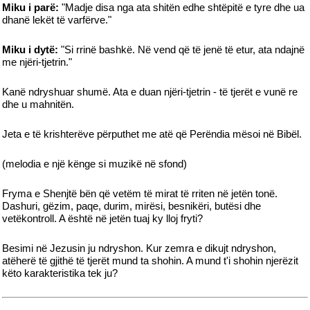
Miku i parë:
"Madje disa nga ata shitën edhe shtëpitë e tyre dhe ua
dhanë lekët të varfërve."
Miku i dytë:
"Si rrinë bashkë. Në vend që të jenë të etur, ata ndajnë
me njëri-tjetrin."
Kanë ndryshuar shumë. Ata e duan njëri-tjetrin - të tjerët e vunë re
dhe u mahnitën.
Jeta e të krishterëve përputhet me atë që Perëndia mësoi në Bibël.
(melodia e një kënge si muzikë në sfond)
Fryma e Shenjtë bën që vetëm të mirat të rriten në jetën tonë.
Dashuri, gëzim, paqe, durim, mirësi, besnikëri, butësi dhe
vetëkontroll. A është në jetën tuaj ky lloj fryti?
Besimi në Jezusin ju ndryshon. Kur zemra e dikujt ndryshon,
atëherë të gjithë të tjerët mund ta shohin. A mund t'i shohin njerëzit
këto karakteristika tek ju?