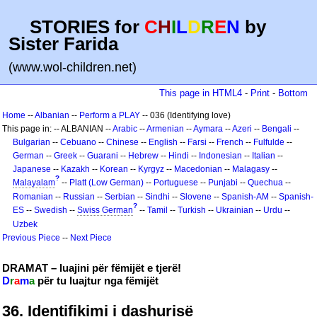
STORIES for
C
H
I
L
D
R
E
N
by
Sister Farida
(www.wol-children.net)
This page in HTML4
-
Print
-
Bottom
Home
--
Albanian
--
Perform a PLAY
-- 036 (Identifying love)
This page in: -- ALBANIAN --
Arabic
--
Armenian
--
Aymara
--
Azeri
--
Bengali
--
Bulgarian
--
Cebuano
--
Chinese
--
English
--
Farsi
--
French
--
Fulfulde
--
German
--
Greek
--
Guarani
--
Hebrew
--
Hindi
--
Indonesian
--
Italian
--
Japanese
--
Kazakh
--
Korean
--
Kyrgyz
--
Macedonian
--
Malagasy
--
?
Malayalam
--
Platt (Low German)
--
Portuguese
--
Punjabi
--
Quechua
--
Romanian
--
Russian
--
Serbian
--
Sindhi
--
Slovene
--
Spanish-AM
--
Spanish-
?
ES
--
Swedish
--
Swiss German
--
Tamil
--
Turkish
--
Ukrainian
--
Urdu
--
Uzbek
Previous Piece
--
Next Piece
DRAMAT – luajini për fëmijët e tjerë!
D
r
a
m
a
për tu luajtur nga fëmijët
36. Identifikimi i dashurisë