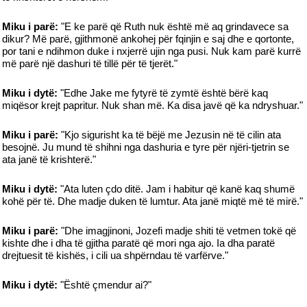
Miku i parë:
"E ke parë që Ruth nuk është më aq grindavece sa
dikur? Më parë, gjithmonë ankohej për fqinjin e saj dhe e qortonte,
por tani e ndihmon duke i nxjerrë ujin nga pusi. Nuk kam parë kurrë
më parë një dashuri të tillë për të tjerët."
Miku i dytë:
"Edhe Jake me fytyrë të zymtë është bërë kaq
miqësor krejt papritur. Nuk shan më. Ka disa javë që ka ndryshuar."
Miku i parë:
"Kjo sigurisht ka të bëjë me Jezusin në të cilin ata
besojnë. Ju mund të shihni nga dashuria e tyre për njëri-tjetrin se
ata janë të krishterë."
Miku i dytë:
"Ata luten çdo ditë. Jam i habitur që kanë kaq shumë
kohë për të. Dhe madje duken të lumtur. Ata janë miqtë më të mirë."
Miku i parë:
"Dhe imagjinoni, Jozefi madje shiti të vetmen tokë që
kishte dhe i dha të gjitha paratë që mori nga ajo. Ia dha paratë
drejtuesit të kishës, i cili ua shpërndau të varfërve."
Miku i dytë:
"Është çmendur ai?"