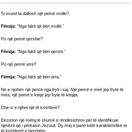
Si mund ta dallosh një pemë molle?
Fëmija:
"Nga fakti që bën mollë."
Po një pemë qershie?
Fëmija:
"Nga fakti që bën qershi."
Po një pemë arre?
Fëmija:
"Nga fakti që bën arra."
Ne e njohim një pemë nga fryti i saj. Një pemë e mirë jep fryte të
mira; një pemë e keqe jep fryte të këqija.
Dhe si e njihni një të krishterë?
Ekziston një mënyrë shumë e rëndësishme për të identifikuar
njerëzit që i përkasin Jezusit. Dy miq e panë këtë karakteristikë te
të krishterët e hershëm.